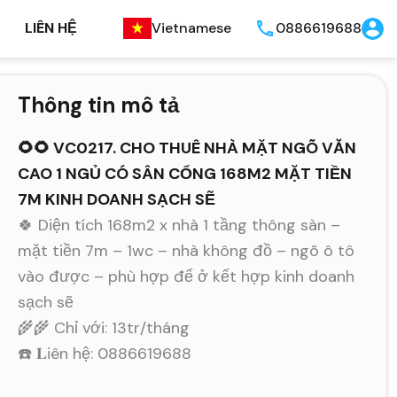
LIÊN HỆ
Vietnamese
0886619688
Thông tin mô tả
🌻🌻 VC0217. CHO THUÊ NHÀ MẶT NGÕ VĂN
CAO 1 NGỦ CÓ SÂN CỔNG 168M2 MẶT TIỀN
7M KINH DOANH SẠCH SẼ
🍀 Diện tích 168m2 x nhà 1 tầng thông sàn –
mặt tiền 7m – 1wc – nhà không đồ – ngõ ô tô
vào được – phù hợp để ở kết hợp kinh doanh
sạch sẽ
🌾🌾 Chỉ với: 13tr/tháng
☎️ 𝐋iên hệ: 0886619688