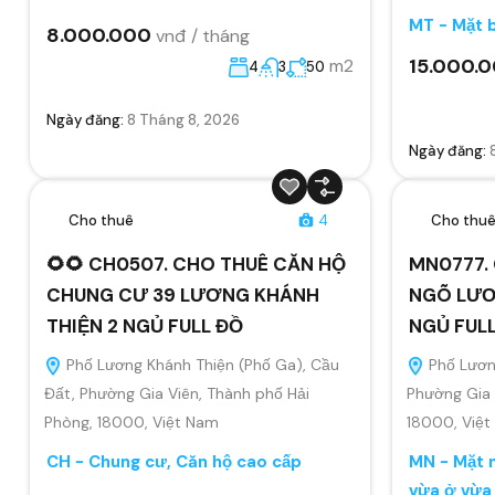
MT - Mặt 
8.000.000
vnđ / tháng
15.000.
m2
4
3
50
Ngày đăng:
8 Tháng 8, 2026
Ngày đăng:
Cho thuê
4
Cho thu
🌻🌻 CH0507. CHO THUÊ CĂN HỘ
MN0777.
CHUNG CƯ 39 LƯƠNG KHÁNH
NGÕ LƯƠ
THIỆN 2 NGỦ FULL ĐỒ
NGỦ FUL
Phố Lương Khánh Thiện (Phố Ga), Cầu
Phố Lương
Đất, Phường Gia Viên, Thành phố Hải
Phường Gia 
Phòng, 18000, Việt Nam
18000, Việ
CH - Chung cư, Căn hộ cao cấp
MN - Mặt n
vừa ở vừa