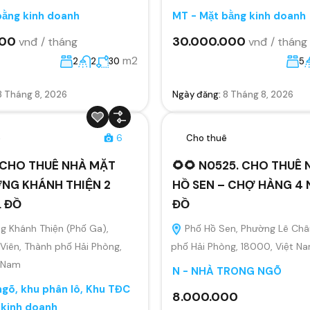
bằng kinh doanh
MT - Mặt bằng kinh doanh
000
30.000.000
vnđ / tháng
vnđ / tháng
m2
2
2
30
5
8 Tháng 8, 2026
Ngày đăng:
8 Tháng 8, 2026
ê
6
Cho thuê
 CHO THUÊ NHÀ MẶT
🌻🌻 N0525. CHO THUÊ
NG KHÁNH THIỆN 2
HỒ SEN – CHỢ HÀNG 4 
L ĐỒ
ĐỒ
 Khánh Thiện (Phố Ga),
Phố Hồ Sen, Phường Lê Châ
Viên, Thành phố Hải Phòng,
phố Hải Phòng, 18000, Việt N
t Nam
N - NHÀ TRONG NGÕ
gõ, khu phân lô, Khu TĐC
8.000.000
 kinh doanh