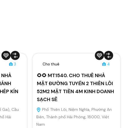
3
Cho thuê
4
Ê NHÀ
🌻🌻 MT1540. CHO THUÊ NHÀ
HÁNH
MẶT ĐƯỜNG TUYẾN 2 THIÊN LÔI
HÉP KÍN
52M2 MẶT TIỀN 4M KINH DOANH
SẠCH SẼ
ố Ga), Cầu
Phố Thiên Lôi, Niệm Nghĩa, Phường An
hố Hải
Biên, Thành phố Hải Phòng, 18000, Việt
Nam