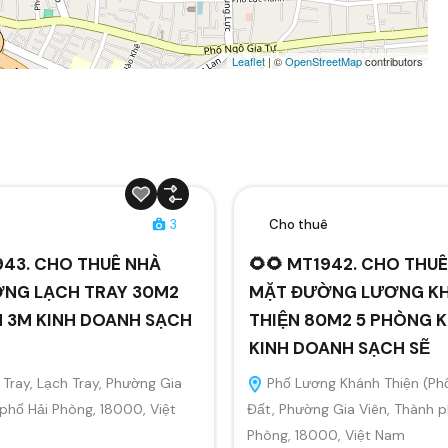
Leaflet
| ©
OpenStreetMap
contributors
ê
3
Cho thuê
943. CHO THUÊ NHÀ
🌻🌻 MT1942. CHO THU
NG LẠCH TRAY 30M2
MẶT ĐƯỜNG LƯƠNG K
N 3M KINH DOANH SẠCH
THIỆN 80M2 5 PHÒNG K
KINH DOANH SẠCH SẼ
Tray, Lạch Tray, Phường Gia
Phố Lương Khánh Thiện (Ph
 phố Hải Phòng, 18000, Việt
Đất, Phường Gia Viên, Thành p
Phòng, 18000, Việt Nam