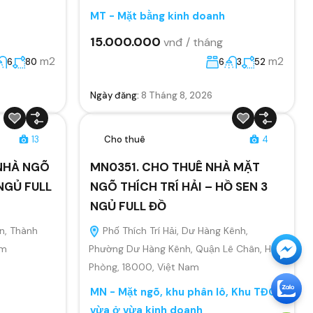
MT - Mặt bằng kinh doanh
15.000.000
vnđ / tháng
m2
m2
6
80
6
3
52
Ngày đăng:
8 Tháng 8, 2026
13
Cho thuê
4
 NHÀ NGÕ
MN0351. CHO THUÊ NHÀ MẶT
NGỦ FULL
NGÕ THÍCH TRÍ HẢI – HỒ SEN 3
NGỦ FULL ĐỒ
n, Thành
Phố Thích Trí Hải, Dư Hàng Kênh,
am
Phường Dư Hàng Kênh, Quận Lê Chân, Hải
Phòng, 18000, Việt Nam
MN - Mặt ngõ, khu phân lô, Khu TĐC
vừa ở vừa kinh doanh