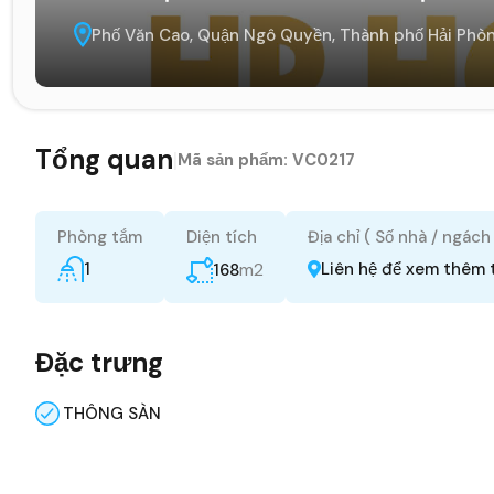
Phố Văn Cao, Quận Ngô Quyền, Thành phố Hải Phòn
Tổng quan
|
Mã sản phẩm:
VC0217
Phòng tắm
Diện tích
Địa chỉ ( Số nhà / ngách
1
m2
Liên hệ để xem thêm 
168
Đặc trưng
THÔNG SÀN