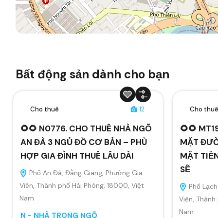
Bất động sản dành cho bạn
Cho thuê
12
Cho thu
🌻🌻 N0776. CHO THUÊ NHÀ NGÕ
🌻🌻 MT1
AN ĐÀ 3 NGỦ ĐỒ CƠ BẢN – PHÙ
MẶT ĐƯỜ
HỢP GIA ĐÌNH THUÊ LÂU DÀI
MẶT TIỀ
SẼ
Phố An Đà, Đằng Giang, Phường Gia
Viên, Thành phố Hải Phòng, 18000, Việt
Phố Lạch 
Nam
Viên, Thành
Nam
N - NHÀ TRONG NGÕ