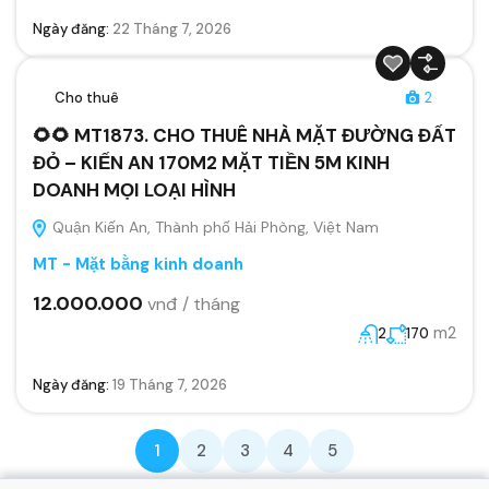
Ngày đăng:
22 Tháng 7, 2026
Cho thuê
2
🌻🌻 MT1873. CHO THUÊ NHÀ MẶT ĐƯỜNG ĐẤT
ĐỎ – KIẾN AN 170M2 MẶT TIỀN 5M KINH
DOANH MỌI LOẠI HÌNH
Quận Kiến An, Thành phố Hải Phòng, Việt Nam
MT - Mặt bằng kinh doanh
12.000.000
vnđ / tháng
m2
2
170
Ngày đăng:
19 Tháng 7, 2026
1
2
3
4
5