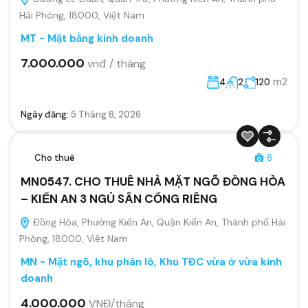
Hải Phòng, 18000, Việt Nam
MT - Mặt bằng kinh doanh
7.000.000
vnđ / tháng
m2
4
2
120
Ngày đăng:
5 Tháng 8, 2026
Cho thuê
8
MN0547. CHO THUÊ NHÀ MẶT NGÕ ĐỒNG HÒA
– KIẾN AN 3 NGỦ SÂN CỔNG RIÊNG
Đồng Hòa, Phường Kiến An, Quận Kiến An, Thành phố Hải
Phòng, 18000, Việt Nam
MN - Mặt ngõ, khu phân lô, Khu TĐC vừa ở vừa kinh
doanh
4.000.000
VNĐ/tháng