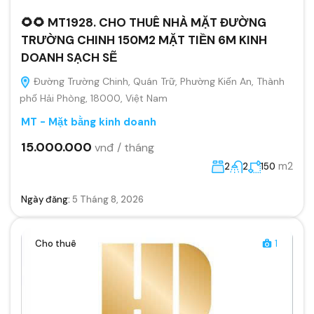
🌻🌻 MT1928. CHO THUÊ NHÀ MẶT ĐƯỜNG
TRƯỜNG CHINH 150M2 MẶT TIỀN 6M KINH
DOANH SẠCH SẼ
Đường Trường Chinh, Quán Trữ, Phường Kiến An, Thành
phố Hải Phòng, 18000, Việt Nam
MT - Mặt bằng kinh doanh
15.000.000
vnđ / tháng
m2
2
2
150
Ngày đăng:
5 Tháng 8, 2026
Cho thuê
1