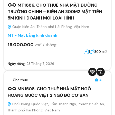
🌻🌻 MT1886. CHO THUÊ NHÀ MẶT ĐƯỜNG
TRƯỜNG CHINH – KIẾN AN 300M2 MẶT TIỀN
5M KINH DOANH MỌI LOẠI HÌNH
Quận Kiến An, Thành phố Hải Phòng, Việt Nam
MT - Mặt bằng kinh doanh
15.000.000
vnđ / tháng
m2
1
300
Ngày đăng:
23 Tháng 7, 2026
Cho thuê
4
🌻🌻 MN1508. CHO THUÊ NHÀ MẶT NGÕ
HOÀNG QUỐC VIỆT 2 NGỦ ĐỒ CƠ BẢN
Phố Hoàng Quốc Việt, Trần Thành Ngọ, Phường Kiến An,
Thành phố Hải Phòng, Việt Nam