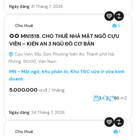
Ngày đăng:
31 Tháng 7, 2026
Cho thuê
5
🌻🌻 MN1518. CHO THUÊ NHÀ MẶT NGÕ CỰU
VIÊN – KIẾN AN 3 NGỦ ĐỒ CƠ BẢN
Cựu Viên, Bắc Sơn, Phường Kiến An, Thành phố Hải
Phòng, 18000, Việt Nam
MN - Mặt ngõ, khu phân lô, Khu TĐC vừa ở vừa kinh
doanh
5.000.000
vnđ / tháng
m2
3
3
80
Ngày đăng:
24 Tháng 7, 2026
Cho thuê
1