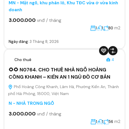
MN - Mặt ngõ, khu phân lô, Khu TĐC vừa ở vừa kinh
doanh
3.000.000
vnđ / tháng
m2
1
1
80
Ngày đăng:
3 Tháng 8, 2026
Cho thuê
4
🌻🌻 N0764. CHO THUÊ NHÀ NGÕ HOÀNG
CÔNG KHANH – KIẾN AN 1 NGỦ ĐỒ CƠ BẢN
Phố Hoàng Công Khanh, Lãm Hà, Phường Kiến An, Thành
phố Hải Phòng, 18000, Việt Nam
N - NHÀ TRONG NGÕ
3.000.000
vnđ / tháng
m2
1
1
56