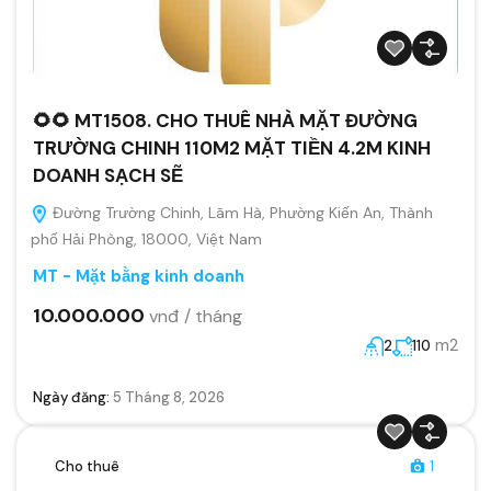
🌻🌻 MT1508. CHO THUÊ NHÀ MẶT ĐƯỜNG
TRƯỜNG CHINH 110M2 MẶT TIỀN 4.2M KINH
DOANH SẠCH SẼ
Đường Trường Chinh, Lãm Hà, Phường Kiến An, Thành
phố Hải Phòng, 18000, Việt Nam
MT - Mặt bằng kinh doanh
10.000.000
vnđ / tháng
m2
2
110
Ngày đăng:
5 Tháng 8, 2026
Cho thuê
1