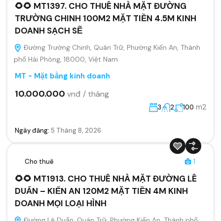
🌻🌻 MT1397. CHO THUÊ NHÀ MẶT ĐƯỜNG
TRƯỜNG CHINH 100M2 MẶT TIỀN 4.5M KINH
DOANH SẠCH SẼ
Đường Trường Chinh, Quán Trữ, Phường Kiến An, Thành
phố Hải Phòng, 18000, Việt Nam
MT - Mặt bằng kinh doanh
10.000.000
vnđ / tháng
m2
3
2
100
Ngày đăng:
5 Tháng 8, 2026
Cho thuê
1
🌻🌻 MT1913. CHO THUÊ NHÀ MẶT ĐƯỜNG LÊ
DUẨN – KIẾN AN 120M2 MẶT TIỀN 4M KINH
DOANH MỌI LOẠI HÌNH
Đường Lê Duẩn, Quán Trữ, Phường Kiến An, Thành phố