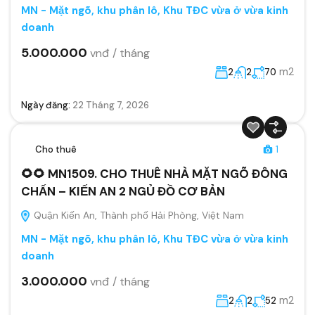
MN - Mặt ngõ, khu phân lô, Khu TĐC vừa ở vừa kinh
doanh
5.000.000
vnđ / tháng
m2
2
2
70
Ngày đăng:
22 Tháng 7, 2026
Cho thuê
1
🌻🌻 MN1509. CHO THUÊ NHÀ MẶT NGÕ ĐÔNG
CHẤN – KIẾN AN 2 NGỦ ĐỒ CƠ BẢN
Quận Kiến An, Thành phố Hải Phòng, Việt Nam
MN - Mặt ngõ, khu phân lô, Khu TĐC vừa ở vừa kinh
doanh
3.000.000
vnđ / tháng
m2
2
2
52