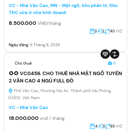
VC - Nhà Văn Cao
,
MN - Mặt ngõ, khu phân lô, Khu
TĐC vừa ở vừa kinh doanh
8.500.000
VNĐ/tháng
m2
3
2
40
Ngày đăng:
9 Tháng 8, 2026
Cho thuê
6
🌻🌻 VC0456. CHO THUÊ NHÀ MẶT NGÕ TUYẾN
2 VĂN CAO 4 NGỦ FULL ĐỒ
Phố Văn Cao, Phường Hải An, Thành phố Hải Phòng,
04813, Việt Nam
VC - Nhà Văn Cao
18.000.000
vnđ / tháng
m2
4
3
65