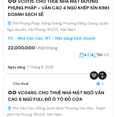
🌻🌻 VC0115. CHO THUÊ NHÀ MẶT ĐƯỜNG
PHỤNG PHÁP – VĂN CAO 4 NGỦ KHÉP KÍN KINH
DOANH SẠCH SẼ
Phố Phụng Pháp, Đằng Giang, Phường Đằng Giang, Quận
Ngô Quyền, Hải Phòng, 18000, Việt Nam
VC - Nhà Văn Cao
,
MT - Mặt bằng kinh doanh
22.000.000
VNĐ/tháng
m2
4
4
60
Ngày đăng:
7 Tháng 8, 2026
Cho thuê
4
🌻🌻 VC0480. CHO THUÊ NHÀ MẶT NGÕ VĂN
CAO 6 NGỦ FULL ĐỒ Ô TÔ ĐỖ CỬA
Phố Văn Cao, Đồng Quốc Bình, Phường Gia Viên, Thành
phố Hải Phòng, 18000, Việt Nam