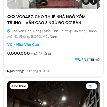
🌻🌻 VC0487. CHO THUÊ NHÀ NGÕ XÓM
TRUNG – VĂN CAO 3 NGỦ ĐỒ CƠ BẢN
Phố Văn Cao, Đồng Quốc Bình, Phường Gia Viên, Thành
phố Hải Phòng, 18000, Việt Nam
VC - Nhà Văn Cao
8.000.000
vnđ / tháng
m2
3
3
51
Ngày đăng:
10 Tháng 8, 2026
Cho thuê
11