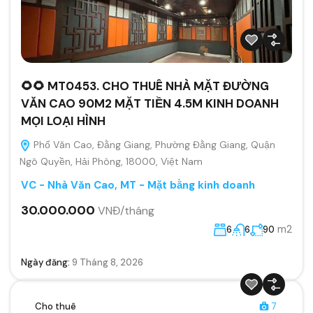
🌻🌻 MT0453. CHO THUÊ NHÀ MẶT ĐƯỜNG
VĂN CAO 90M2 MẶT TIỀN 4.5M KINH DOANH
MỌI LOẠI HÌNH
Phố Văn Cao, Đằng Giang, Phường Đằng Giang, Quận
Ngô Quyền, Hải Phòng, 18000, Việt Nam
VC - Nhà Văn Cao
,
MT - Mặt bằng kinh doanh
30.000.000
VNĐ/tháng
m2
6
6
90
Ngày đăng:
9 Tháng 8, 2026
Cho thuê
7