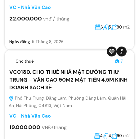
VC - Nhà Văn Cao
22.000.000
vnđ / tháng
m2
6
5
80
Ngày đăng:
5 Tháng 8, 2026
Cho thuê
7
VC0180. CHO THUÊ NHÀ MẶT ĐƯỜNG THƯ
TRUNG – VĂN CAO 90M2 MẶT TIỀN 4.5M KINH
DOANH SẠCH SẼ
Phố Thư Trung, Đằng Lâm, Phường Đằng Lâm, Quận Hải
An, Hải Phòng, 04813, Việt Nam
VC - Nhà Văn Cao
19.000.000
VNĐ/tháng
m2
4
4
90