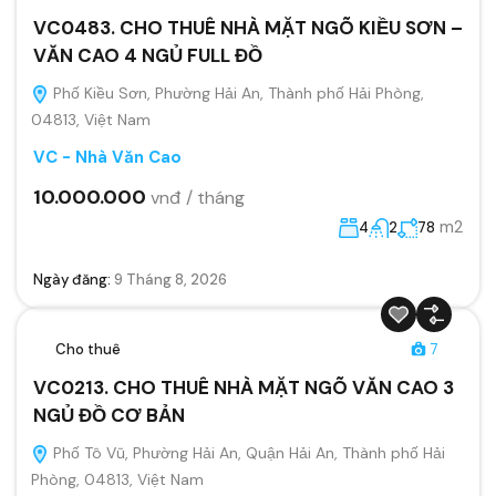
VC0483. CHO THUÊ NHÀ MẶT NGÕ KIỀU SƠN –
VĂN CAO 4 NGỦ FULL ĐỒ
Phố Kiều Sơn, Phường Hải An, Thành phố Hải Phòng,
04813, Việt Nam
VC - Nhà Văn Cao
10.000.000
vnđ / tháng
m2
4
2
78
Ngày đăng:
9 Tháng 8, 2026
Cho thuê
7
VC0213. CHO THUÊ NHÀ MẶT NGÕ VĂN CAO 3
NGỦ ĐỒ CƠ BẢN
Phố Tô Vũ, Phường Hải An, Quận Hải An, Thành phố Hải
Phòng, 04813, Việt Nam