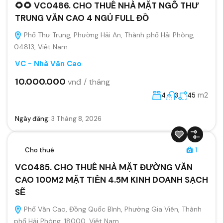
🌻🌻 VC0486. CHO THUÊ NHÀ MẶT NGÕ THƯ
TRUNG VĂN CAO 4 NGỦ FULL ĐỒ
Phố Thư Trung, Phường Hải An, Thành phố Hải Phòng,
04813, Việt Nam
VC - Nhà Văn Cao
10.000.000
vnđ / tháng
m2
4
3
45
Ngày đăng:
3 Tháng 8, 2026
Cho thuê
1
VC0485. CHO THUÊ NHÀ MẶT ĐƯỜNG VĂN
CAO 100M2 MẶT TIỀN 4.5M KINH DOANH SẠCH
SẼ
Phố Văn Cao, Đồng Quốc Bình, Phường Gia Viên, Thành
phố Hải Phòng, 18000, Việt Nam