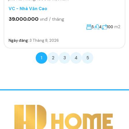
VC - Nhà Văn Cao
39.000.000
vnđ / tháng
m2
5
4
100
Ngày đăng:
3 Tháng 8, 2026
1
2
3
4
5