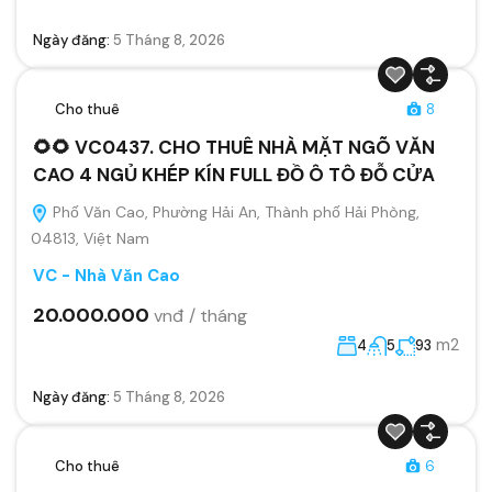
Ngày đăng:
5 Tháng 8, 2026
Cho thuê
8
🌻🌻 VC0437. CHO THUÊ NHÀ MẶT NGÕ VĂN
CAO 4 NGỦ KHÉP KÍN FULL ĐỒ Ô TÔ ĐỖ CỬA
Phố Văn Cao, Phường Hải An, Thành phố Hải Phòng,
04813, Việt Nam
VC - Nhà Văn Cao
20.000.000
vnđ / tháng
m2
4
5
93
Ngày đăng:
5 Tháng 8, 2026
Cho thuê
6