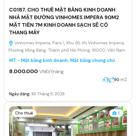
C0187. CHO THUÊ MẶT BẰNG KINH DOANH
NHÀ MẶT ĐƯỜNG VINHOMES IMPERA 90M2
MẶT TIỀN 7M KINH DOANH SẠCH SẼ CÓ
THANG MÁY
Vinhomes Imperia, Paris 1, Khu đô thị Vinhomes Imperia,
Phường Hồng Bàng, Thành phố Hải Phòng, 18000, Việt Nam
MT - Mặt bằng kinh doanh
,
Mặt bằng chung chủ
8.000.000
VNĐ/tháng
m2
1
90
Ngày đăng:
30 Tháng 5, 2026
Cho thuê
5