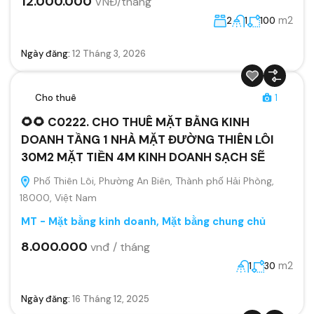
12.000.000
VNĐ/tháng
m2
2
1
100
Ngày đăng:
12 Tháng 3, 2026
Cho thuê
1
🌻🌻 C0222. CHO THUÊ MẶT BẰNG KINH
DOANH TẦNG 1 NHÀ MẶT ĐƯỜNG THIÊN LÔI
30M2 MẶT TIỀN 4M KINH DOANH SẠCH SẼ
Phố Thiên Lôi, Phường An Biên, Thành phố Hải Phòng,
18000, Việt Nam
MT - Mặt bằng kinh doanh
,
Mặt bằng chung chủ
8.000.000
vnđ / tháng
m2
1
30
Ngày đăng:
16 Tháng 12, 2025