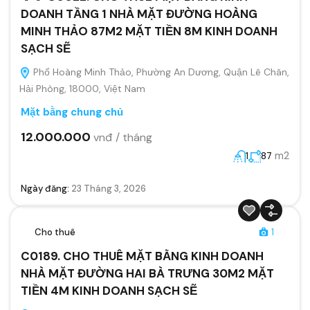
DOANH TẦNG 1 NHÀ MẶT ĐƯỜNG HOÀNG
MINH THẢO 87M2 MẶT TIỀN 8M KINH DOANH
SẠCH SẼ
Phố Hoàng Minh Thảo, Phường An Dương, Quận Lê Chân,
Hải Phòng, 18000, Việt Nam
Mặt bằng chung chủ
12.000.000
vnđ / tháng
m2
1
87
Ngày đăng:
23 Tháng 3, 2026
Cho thuê
1
C0189. CHO THUÊ MẶT BẰNG KINH DOANH
NHÀ MẶT ĐƯỜNG HAI BÀ TRƯNG 30M2 MẶT
TIỀN 4M KINH DOANH SẠCH SẼ