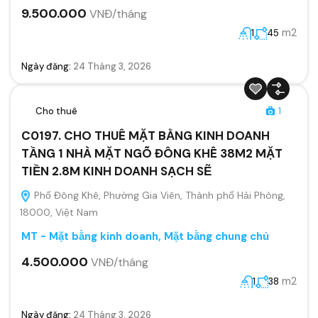
9.500.000
VNĐ/tháng
m2
1
45
Ngày đăng:
24 Tháng 3, 2026
Cho thuê
1
C0197. CHO THUÊ MẶT BẰNG KINH DOANH
TẦNG 1 NHÀ MẶT NGÕ ĐÔNG KHÊ 38M2 MẶT
TIỀN 2.8M KINH DOANH SẠCH SẼ
Phố Đông Khê, Phường Gia Viên, Thành phố Hải Phòng,
18000, Việt Nam
MT - Mặt bằng kinh doanh
,
Mặt bằng chung chủ
4.500.000
VNĐ/tháng
m2
1
38
Ngày đăng:
24 Tháng 3, 2026