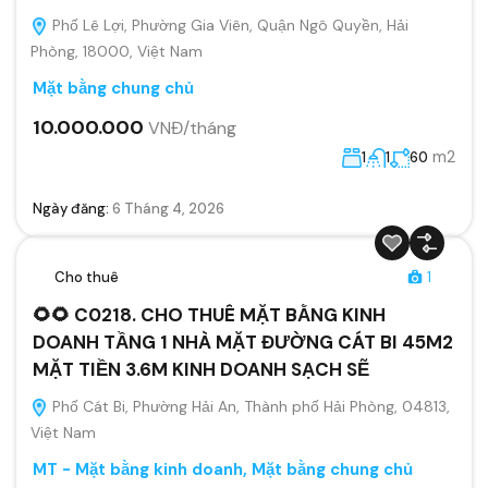
Phố Lê Lợi, Phường Gia Viên, Quận Ngô Quyền, Hải
Phòng, 18000, Việt Nam
Mặt bằng chung chủ
10.000.000
VNĐ/tháng
m2
1
1
60
Ngày đăng:
6 Tháng 4, 2026
Cho thuê
1
🌻🌻 C0218. CHO THUÊ MẶT BẰNG KINH
DOANH TẦNG 1 NHÀ MẶT ĐƯỜNG CÁT BI 45M2
MẶT TIỀN 3.6M KINH DOANH SẠCH SẼ
Phố Cát Bi, Phường Hải An, Thành phố Hải Phòng, 04813,
Việt Nam
MT - Mặt bằng kinh doanh
,
Mặt bằng chung chủ