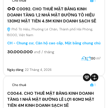
Cho thuê
1
🌻🌻 C0092. CHO THUÊ MẶT BẰNG KINH
DOANH TẦNG 1,2 NHÀ MẶT ĐƯỜNG TÔ HIỆU
130M2 MẶT TIỀN 4.5M KINH DOANH SẠCH SẼ
Phố Tô Hiệu, Phường Lê Chân, Thành phố Hải Phòng,
18000, Việt Nam
CH - Chung cư, Căn hộ cao cấp
,
Mặt bằng chung chủ
30.000.000
vnđ / tháng
m²
1
130
Ngày đăng:
22 Tháng 4, 2026
Cho thuê
1
C0044. CHO THUÊ MẶT BẰNG KINH DOANH
TẦNG 1 NHÀ MẶT ĐƯỜNG LÊ LỢI 60M2 MẶT
TIỀN 4M KINH DOANH SẠCH SẼ