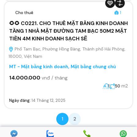
Cho thuê
1
🌻🌻 C0221. CHO THUÊ MẶT BẰNG KINH DOANH
TẦNG 1 NHÀ MẶT ĐƯỜNG TAM BẠC 50M2 MẶT
TIỀN 4M KINH DOANH SẠCH SẼ
Phố Tam Bạc, Phường Hồng Bàng, Thành phố Hải Phòng,
18000, Việt Nam
MT - Mặt bằng kinh doanh
,
Mặt bằng chung chủ
14.000.000
vnđ / tháng
m2
1
50
Ngày đăng:
14 Tháng 12, 2025
1
2