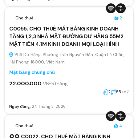
Cho thuê
2
C0055. CHO THUÊ MẶT BẰNG KINH DOANH
TẦNG 1,2,3 NHÀ MẶT ĐƯỜNG DƯ HÀNG 55M2
MẶT TIỀN 4.1M KINH DOANH MỌI LOẠI HÌNH
Phố Dư Hàng, Phường Trần Nguyên Hãn, Quận Lê Chân,
Hải Phòng, 18000, Việt Nam
Mặt bằng chung chủ
22.000.000
VNĐ/tháng
m2
2
55
Ngày đăng:
24 Tháng 3, 2026
Cho thuê
4
🌻🌻 C0022. CHO THUÊ MẶT BẰNG KINH