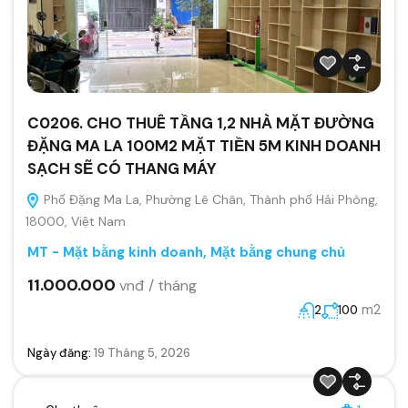
C0206. CHO THUÊ TẦNG 1,2 NHÀ MẶT ĐƯỜNG
ĐẶNG MA LA 100M2 MẶT TIỀN 5M KINH DOANH
SẠCH SẼ CÓ THANG MÁY
Phố Đặng Ma La, Phường Lê Chân, Thành phố Hải Phòng,
18000, Việt Nam
MT - Mặt bằng kinh doanh
,
Mặt bằng chung chủ
11.000.000
vnđ / tháng
m2
2
100
Ngày đăng:
19 Tháng 5, 2026