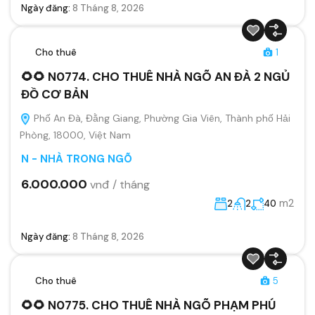
Ngày đăng:
8 Tháng 8, 2026
Cho thuê
1
🌻🌻 N0774. CHO THUÊ NHÀ NGÕ AN ĐÀ 2 NGỦ
ĐỒ CƠ BẢN
Phố An Đà, Đằng Giang, Phường Gia Viên, Thành phố Hải
Phòng, 18000, Việt Nam
N - NHÀ TRONG NGÕ
6.000.000
vnđ / tháng
m2
2
2
40
Ngày đăng:
8 Tháng 8, 2026
Cho thuê
5
🌻🌻 N0775. CHO THUÊ NHÀ NGÕ PHẠM PHÚ