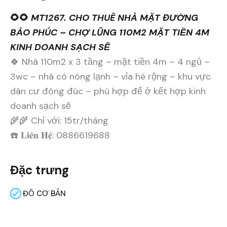
🌻🌻
MT1267. CHO THUÊ NHÀ MẶT ĐƯỜNG
BẢO PHÚC – CHỢ LŨNG 110M2 MẶT TIỀN 4M
KINH DOANH SẠCH SẼ
🍀 Nhà 110m2 x 3 tầng – mặt tiền 4m – 4 ngủ –
3wc – nhà có nóng lạnh – vỉa hè rộng – khu vực
dân cư đông đúc – phù hợp để ở kết hợp kinh
doanh sạch sẽ
🌾🌾 Chỉ với: 15tr/tháng
☎️ 𝐋𝐢𝐞̂𝐧 𝐇𝐞̣̂: 0886619688
Đặc trưng
ĐỒ CƠ BẢN