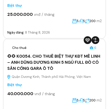
Biệt thự
25.000.000
vnđ / tháng
m2
5
5
200
Ngày đăng:
8 Tháng 8, 2026
Cho thuê
6
🌻🌻 K0054. CHO THUÊ BIỆT THỰ KĐT MÊ LINH
– ANH DŨNG DƯƠNG KINH 5 NGỦ FULL ĐỒ CÓ
SÂN CỔNG GARA Ô TÔ
Quận Dương Kinh, Thành phố Hải Phòng, Việt Nam
Biệt thự
40.000.000
vnđ / tháng
m2
5
5
200