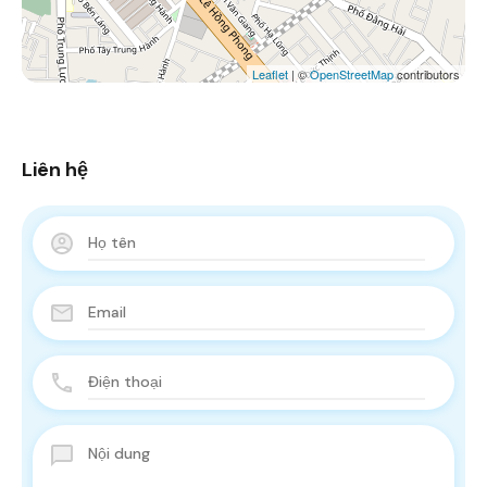
Leaflet
| ©
OpenStreetMap
contributors
Liên hệ