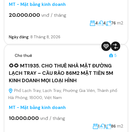
MT - Mặt bằng kinh doanh
20.000.000
vnđ / tháng
m2
4
4
76
Ngày đăng:
8 Tháng 8, 2026
Cho thuê
5
🌻🌻 MT1935. CHO THUÊ NHÀ MẶT ĐƯỜNG
LẠCH TRAY – CẦU RÀO 86M2 MẶT TIỀN 5M
KINH DOANH MỌI LOẠI HÌNH
Phố Lạch Tray, Lạch Tray, Phường Gia Viên, Thành phố
Hải Phòng, 18000, Việt Nam
MT - Mặt bằng kinh doanh
10.000.000
vnđ / tháng
m2
1
1
86