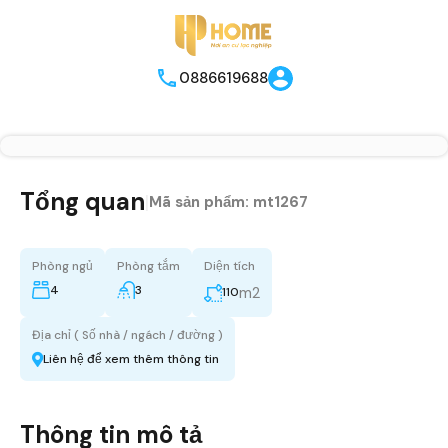
0886619688
Tổng quan
|
Mã sản phẩm:
mt1267
Phòng ngủ
Phòng tắm
Diện tích
4
3
m2
110
Địa chỉ ( Số nhà / ngách / đường )
Liên hệ để xem thêm thông tin
Thông tin mô tả