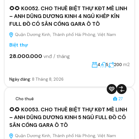
🌻🌻 K0052. CHO THUÊ BIỆT THỰ KĐT MÊ LINH
– ANH DŨNG DƯƠNG KINH 4 NGỦ KHÉP KÍN
FULL ĐỒ CÓ SÂN CỔNG GARA Ô TÔ
Quận Dương Kinh, Thành phố Hải Phòng, Việt Nam
Biệt thự
28.000.000
vnđ / tháng
m2
4
5
200
Ngày đăng:
8 Tháng 8, 2026
Cho thuê
27
🌻🌻 K0053. CHO THUÊ BIỆT THỰ KĐT MÊ LINH
– ANH DŨNG DƯƠNG KINH 5 NGỦ FULL ĐỒ CÓ
SÂN CỔNG GARA Ô TÔ
Quận Dương Kinh, Thành phố Hải Phòng, Việt Nam