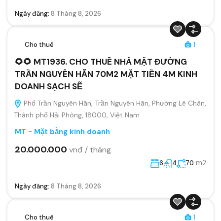
Ngày đăng:
8 Tháng 8, 2026
Cho thuê
1
🌻🌻 MT1936. CHO THUÊ NHÀ MẶT ĐƯỜNG
TRẦN NGUYÊN HÃN 70M2 MẶT TIỀN 4M KINH
DOANH SẠCH SẼ
Phố Trần Nguyên Hãn, Trần Nguyên Hãn, Phường Lê Chân,
Thành phố Hải Phòng, 18000, Việt Nam
MT - Mặt bằng kinh doanh
20.000.000
vnđ / tháng
m2
6
4
70
Ngày đăng:
8 Tháng 8, 2026
Cho thuê
1