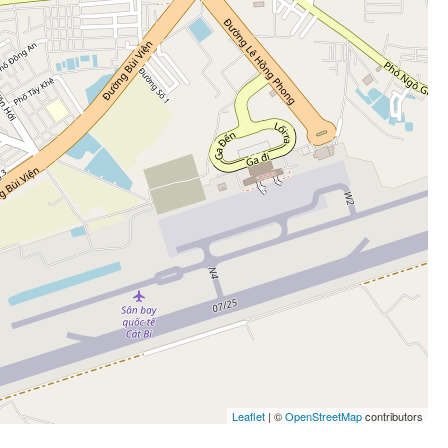
Leaflet
| ©
OpenStreetMap
contributors