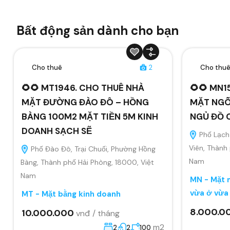
Bất động sản dành cho bạn
Cho thuê
2
Cho thu
🌻🌻 MT1946. CHO THUÊ NHÀ
🌻🌻 MN1
MẶT ĐƯỜNG ĐÀO ĐÔ – HỒNG
MẶT NGÕ
BÀNG 100M2 MẶT TIỀN 5M KINH
NGỦ ĐỒ 
DOANH SẠCH SẼ
Phố Lạch 
Viên, Thành
Phố Đào Đô, Trại Chuối, Phường Hồng
Nam
Bàng, Thành phố Hải Phòng, 18000, Việt
Nam
MN - Mặt n
vừa ở vừa
MT - Mặt bằng kinh doanh
8.000.0
10.000.000
vnđ / tháng
m2
2
2
100