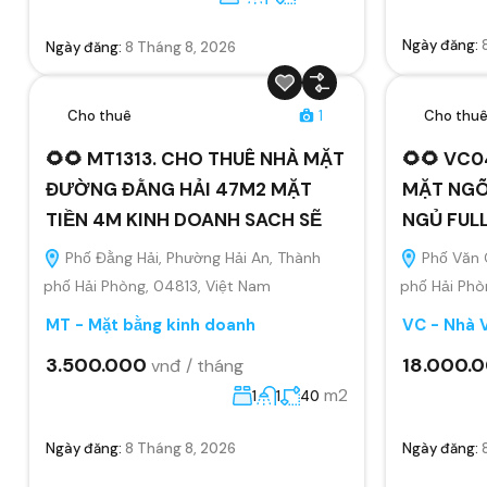
Ngày đăng:
Ngày đăng:
8 Tháng 8, 2026
Cho thuê
1
Cho thu
🌻🌻 MT1313. CHO THUÊ NHÀ MẶT
🌻🌻 VC0
ĐƯỜNG ĐẰNG HẢI 47M2 MẶT
MẶT NGÕ
TIỀN 4M KINH DOANH SACH SẼ
NGỦ FUL
Phố Đằng Hải, Phường Hải An, Thành
Phố Văn 
phố Hải Phòng, 04813, Việt Nam
phố Hải Phò
MT - Mặt bằng kinh doanh
VC - Nhà 
3.500.000
18.000.
vnđ / tháng
m2
1
1
40
Ngày đăng:
8 Tháng 8, 2026
Ngày đăng: