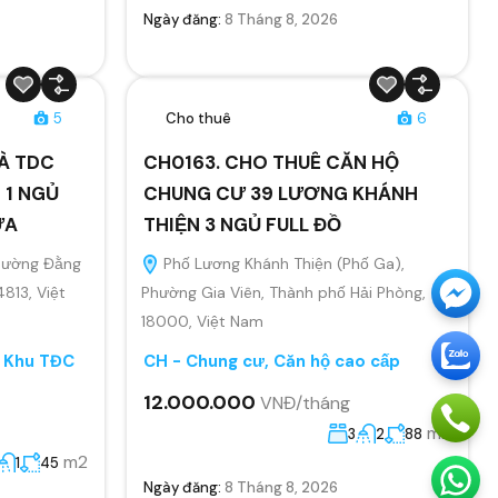
Ngày đăng:
8 Tháng 8, 2026
5
Cho thuê
6
À TDC
CH0163. CHO THUÊ CĂN HỘ
 1 NGỦ
CHUNG CƯ 39 LƯƠNG KHÁNH
ỬA
THIỆN 3 NGỦ FULL ĐỒ
Phường Đằng
Phố Lương Khánh Thiện (Phố Ga),
4813, Việt
Phường Gia Viên, Thành phố Hải Phòng,
18000, Việt Nam
, Khu TĐC
CH - Chung cư, Căn hộ cao cấp
12.000.000
VNĐ/tháng
m2
3
2
88
m2
1
45
Ngày đăng:
8 Tháng 8, 2026