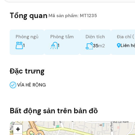
Tổng quan
|
Mã sản phẩm:
MT1235
Phòng ngủ
Phòng tắm
Diện tích
Địa chỉ 
1
1
m2
Liên h
35
Đặc trưng
VỈA HÈ RỘNG
Bất động sản trên bản đồ
+