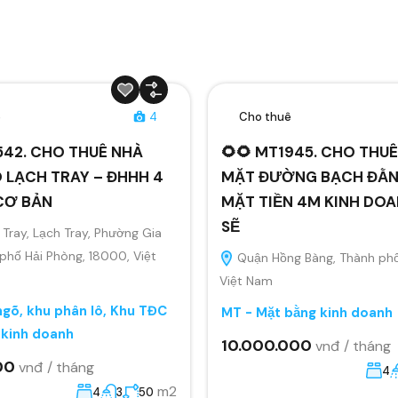
ê
4
Cho thuê
542. CHO THUÊ NHÀ
🌻🌻 MT1945. CHO THU
 LẠCH TRAY – ĐHHH 4
MẶT ĐƯỜNG BẠCH ĐẰ
CƠ BẢN
MẶT TIỀN 4M KINH DO
SẼ
Tray, Lạch Tray, Phường Gia
 phố Hải Phòng, 18000, Việt
Quận Hồng Bàng, Thành phố
Việt Nam
gõ, khu phân lô, Khu TĐC
MT - Mặt bằng kinh doanh
 kinh doanh
10.000.000
vnđ / tháng
00
vnđ / tháng
4
m2
4
3
50