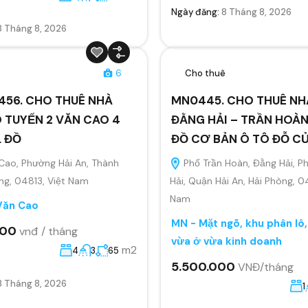
Ngày đăng:
8 Tháng 8, 2026
8 Tháng 8, 2026
ê
6
Cho thuê
456. CHO THUÊ NHÀ
MN0445. CHO THUÊ NH
 TUYẾN 2 VĂN CAO 4
ĐẰNG HẢI – TRẦN HOÀN
L ĐỒ
ĐỒ CƠ BẢN Ô TÔ ĐỖ C
Cao, Phường Hải An, Thành
Phố Trần Hoàn, Đằng Hải, 
ng, 04813, Việt Nam
Hải, Quận Hải An, Hải Phòng, 0
Nam
Văn Cao
MN - Mặt ngõ, khu phân lô
000
vnđ / tháng
vừa ở vừa kinh doanh
m2
4
3
65
5.500.000
VNĐ/tháng
8 Tháng 8, 2026
1