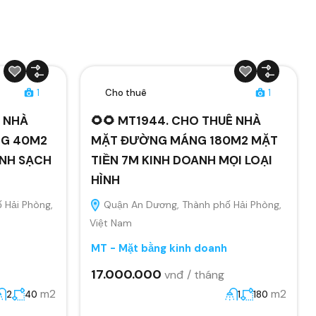
1
Cho thuê
1
Ê NHÀ
🌻🌻 MT1944. CHO THUÊ NHÀ
NG 40M2
MẶT ĐƯỜNG MÁNG 180M2 MẶT
ANH SẠCH
TIỀN 7M KINH DOANH MỌI LOẠI
HÌNH
 Hải Phòng,
Quận An Dương, Thành phố Hải Phòng,
Việt Nam
MT - Mặt bằng kinh doanh
17.000.000
vnđ / tháng
m2
m2
2
40
1
180