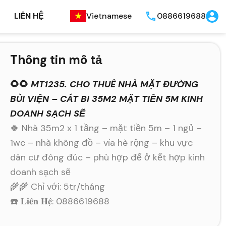
LIÊN HỆ
Vietnamese
0886619688
Thông tin mô tả
🌻🌻
MT1235. CHO THUÊ NHÀ MẶT ĐƯỜNG
BÙI VIỆN – CÁT BI 35M2 MẶT TIỀN 5M KINH
DOANH SẠCH SẼ
🍀 Nhà 35m2 x 1 tầng – mặt tiền 5m – 1 ngủ –
1wc – nhà không đồ – vỉa hè rộng – khu vực
dân cư đông đúc – phù hợp để ở kết hợp kinh
doanh sạch sẽ
🌾🌾 Chỉ với: 5tr/tháng
☎️ 𝐋𝐢𝐞̂𝐧 𝐇𝐞̣̂: 0886619688