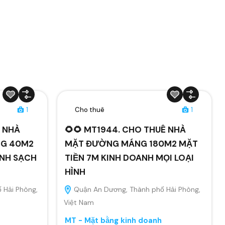
1
Cho thuê
1
Ê NHÀ
🌻🌻 MT1944. CHO THUÊ NHÀ
NG 40M2
MẶT ĐƯỜNG MÁNG 180M2 MẶT
ANH SẠCH
TIỀN 7M KINH DOANH MỌI LOẠI
HÌNH
 Hải Phòng,
Quận An Dương, Thành phố Hải Phòng,
Việt Nam
MT - Mặt bằng kinh doanh