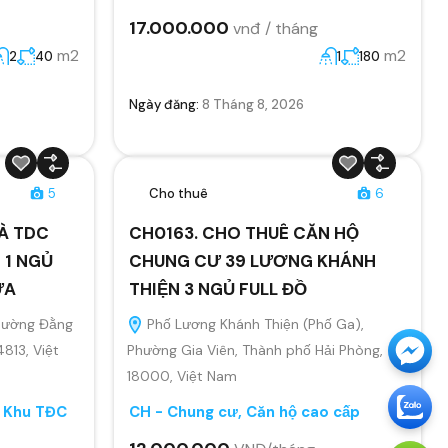
17.000.000
vnđ / tháng
m2
m2
2
40
1
180
Ngày đăng:
8 Tháng 8, 2026
5
Cho thuê
6
À TDC
CH0163. CHO THUÊ CĂN HỘ
 1 NGỦ
CHUNG CƯ 39 LƯƠNG KHÁNH
ỬA
THIỆN 3 NGỦ FULL ĐỒ
Phường Đằng
Phố Lương Khánh Thiện (Phố Ga),
4813, Việt
Phường Gia Viên, Thành phố Hải Phòng,
18000, Việt Nam
, Khu TĐC
CH - Chung cư, Căn hộ cao cấp