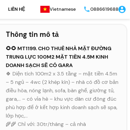
LIÊN HỆ
Vietnamese
0886619688
Thông tin mô tả
🌻🌻 MT1199. CHO THUÊ NHÀ MẶT ĐƯỜNG
TRUNG LỰC 100M2 MẶT TIỀN 4.5M KINH
DOANH SẠCH SẼ CÓ GARA
🍀 Diện tích 100m2 x 3.5 tầng – mặt tiền 4.5m
– 5 ngủ – 4wc (2 khép kín) – nhà có đồ cơ bản
điều hòa, nóng lạnh, sofa, bàn ghế, giường tủ,
gara,… – có vỉa hè – khu vực dân cư đông đúc
phù hợp để ở kết hợp kinh doanh sạch sẽ spa,
lớp học,…
🌾🌾 Chỉ với: 30tr/tháng – cả nhà