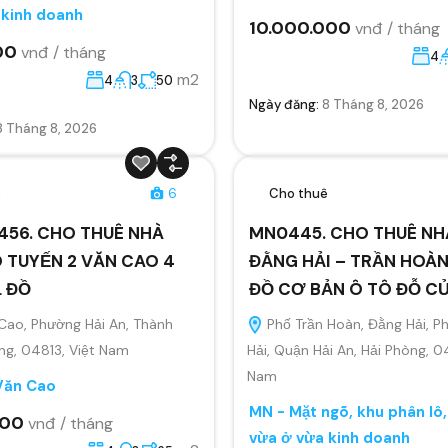
 kinh doanh
10.000.000
vnđ / tháng
00
vnđ / tháng
4
m2
4
3
50
Ngày đăng:
8 Tháng 8, 2026
8 Tháng 8, 2026
ê
6
Cho thuê
456. CHO THUÊ NHÀ
MN0445. CHO THUÊ NH
 TUYẾN 2 VĂN CAO 4
ĐẰNG HẢI – TRẦN HOÀN
L ĐỒ
ĐỒ CƠ BẢN Ô TÔ ĐỖ C
Cao, Phường Hải An, Thành
Phố Trần Hoàn, Đằng Hải, 
ng, 04813, Việt Nam
Hải, Quận Hải An, Hải Phòng, 0
Nam
Văn Cao
MN - Mặt ngõ, khu phân lô
000
vnđ / tháng
vừa ở vừa kinh doanh