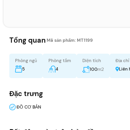
Tổng quan
|
Mã sản phẩm:
MT1199
Phòng ngủ
Phòng tắm
Diện tích
Địa chỉ
5
4
m2
Liên 
100
Đặc trưng
ĐỒ CƠ BẢN