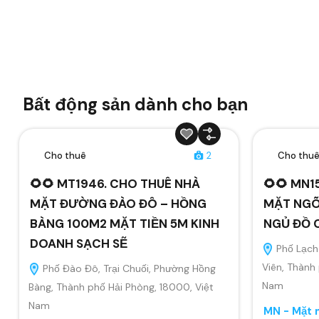
Bất động sản dành cho bạn
Cho thuê
2
Cho thu
🌻🌻 MT1946. CHO THUÊ NHÀ
🌻🌻 MN1
MẶT ĐƯỜNG ĐÀO ĐÔ – HỒNG
MẶT NGÕ
BÀNG 100M2 MẶT TIỀN 5M KINH
NGỦ ĐỒ 
DOANH SẠCH SẼ
Phố Lạch 
Viên, Thành
Phố Đào Đô, Trại Chuối, Phường Hồng
Nam
Bàng, Thành phố Hải Phòng, 18000, Việt
Nam
MN - Mặt n