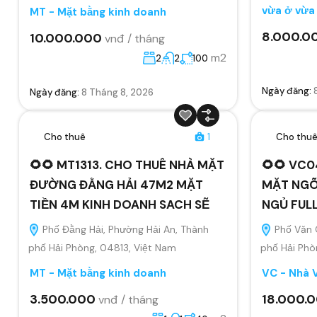
vừa ở vừa
MT - Mặt bằng kinh doanh
8.000.0
10.000.000
vnđ / tháng
m2
2
2
100
Ngày đăng:
Ngày đăng:
8 Tháng 8, 2026
Cho thuê
1
Cho thu
🌻🌻 MT1313. CHO THUÊ NHÀ MẶT
🌻🌻 VC0
ĐƯỜNG ĐẰNG HẢI 47M2 MẶT
MẶT NGÕ
TIỀN 4M KINH DOANH SACH SẼ
NGỦ FUL
Phố Đằng Hải, Phường Hải An, Thành
Phố Văn 
phố Hải Phòng, 04813, Việt Nam
phố Hải Phò
MT - Mặt bằng kinh doanh
VC - Nhà 
3.500.000
18.000.
vnđ / tháng