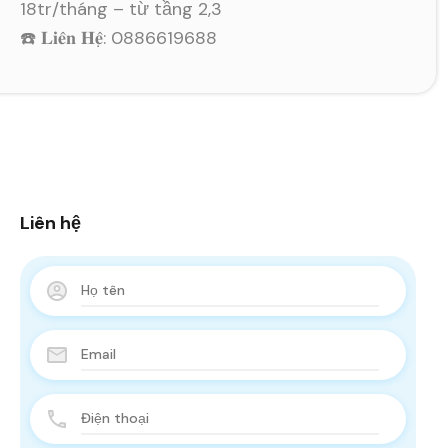
18tr/tháng – từ tầng 2,3
☎️ 𝐋𝐢𝐞̂𝐧 𝐇𝐞̣̂: 0886619688
Liên hệ