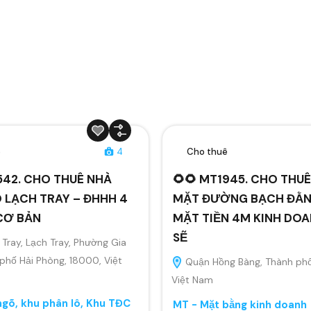
ê
4
Cho thuê
542. CHO THUÊ NHÀ
🌻🌻 MT1945. CHO THU
 LẠCH TRAY – ĐHHH 4
MẶT ĐƯỜNG BẠCH ĐẰ
CƠ BẢN
MẶT TIỀN 4M KINH DO
SẼ
Tray, Lạch Tray, Phường Gia
 phố Hải Phòng, 18000, Việt
Quận Hồng Bàng, Thành phố
Việt Nam
gõ, khu phân lô, Khu TĐC
MT - Mặt bằng kinh doanh