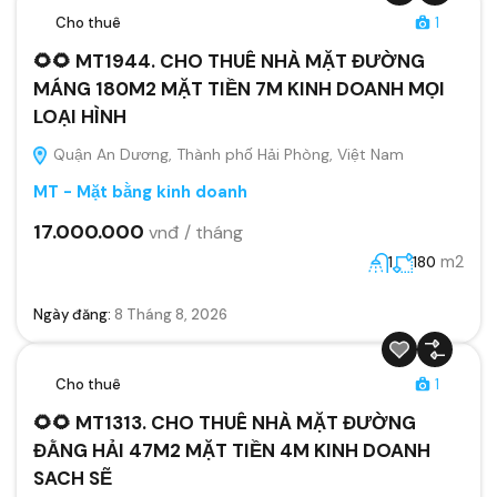
Cho thuê
1
🌻🌻 MT1944. CHO THUÊ NHÀ MẶT ĐƯỜNG
MÁNG 180M2 MẶT TIỀN 7M KINH DOANH MỌI
LOẠI HÌNH
Quận An Dương, Thành phố Hải Phòng, Việt Nam
MT - Mặt bằng kinh doanh
17.000.000
vnđ / tháng
m2
1
180
Ngày đăng:
8 Tháng 8, 2026
Cho thuê
1
🌻🌻 MT1313. CHO THUÊ NHÀ MẶT ĐƯỜNG
ĐẰNG HẢI 47M2 MẶT TIỀN 4M KINH DOANH
SACH SẼ