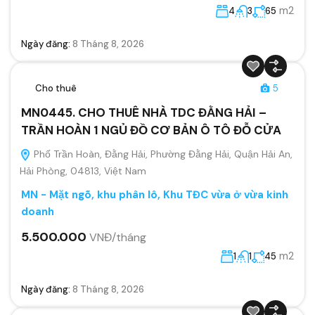
m2
4
3
65
Ngày đăng:
8 Tháng 8, 2026
Cho thuê
5
MN0445. CHO THUÊ NHÀ TDC ĐẰNG HẢI –
TRẦN HOÀN 1 NGỦ ĐỒ CƠ BẢN Ô TÔ ĐỖ CỬA
Phố Trần Hoàn, Đằng Hải, Phường Đằng Hải, Quận Hải An,
Hải Phòng, 04813, Việt Nam
MN - Mặt ngõ, khu phân lô, Khu TĐC vừa ở vừa kinh
doanh
5.500.000
VNĐ/tháng
m2
1
1
45
Ngày đăng:
8 Tháng 8, 2026