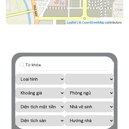
Leaflet
| ©
OpenStreetMap
contributors