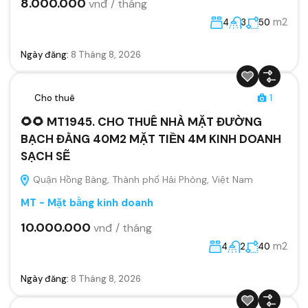
8.000.000
vnđ / tháng
m2
4
3
50
Ngày đăng:
8 Tháng 8, 2026
Cho thuê
1
🌻🌻 MT1945. CHO THUÊ NHÀ MẶT ĐƯỜNG
BẠCH ĐẰNG 40M2 MẶT TIỀN 4M KINH DOANH
SẠCH SẼ
Quận Hồng Bàng, Thành phố Hải Phòng, Việt Nam
MT - Mặt bằng kinh doanh
10.000.000
vnđ / tháng
m2
4
2
40
Ngày đăng:
8 Tháng 8, 2026