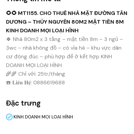
🌻🌻 MT1155. CHO THUÊ NHÀ MẶT ĐƯỜNG TÂN
DƯƠNG – THỦY NGUYÊN 80M2 MẶT TIỀN 8M
KINH DOANH MỌI LOẠI HÌNH
🍀 Nhà 80m2 x 3 tầng – mặt tiền 8m – 3 ngủ –
3wc – nhà không đồ – có vỉa hè – khu vực dân
cư đông đúc – phù hợp để ở kết hợp KINH
DOANH MỌI LOẠI HÌNH
🌾🌾 Chỉ với: 25tr/tháng
☎️ 𝐋𝐢𝐞̂𝐧 𝐇𝐞̣̂: 0886619688
Đặc trưng
KINH DOANH MỌI LOẠI HÌNH