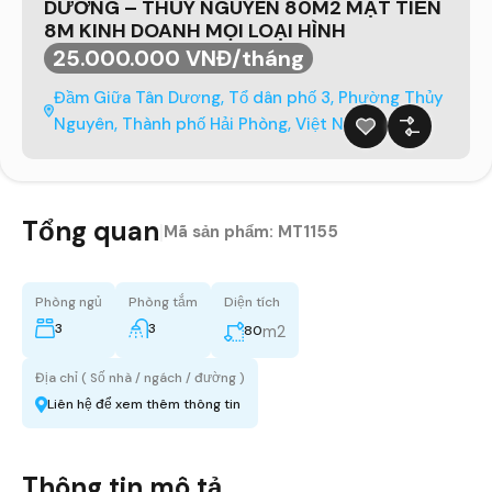
DƯƠNG – THỦY NGUYÊN 80M2 MẶT TIỀN
8M KINH DOANH MỌI LOẠI HÌNH
25.000.000 VNĐ/tháng
Đầm Giữa Tân Dương, Tổ dân phố 3, Phường Thủy
Nguyên, Thành phố Hải Phòng, Việt Nam
Tổng quan
|
Mã sản phẩm:
MT1155
Phòng ngủ
Phòng tắm
Diện tích
3
3
m2
80
Địa chỉ ( Số nhà / ngách / đường )
Liên hệ để xem thêm thông tin
Thông tin mô tả