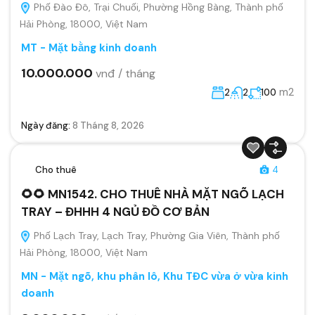
Phố Đào Đô, Trại Chuối, Phường Hồng Bàng, Thành phố
Hải Phòng, 18000, Việt Nam
MT - Mặt bằng kinh doanh
10.000.000
vnđ / tháng
m2
2
2
100
Ngày đăng:
8 Tháng 8, 2026
Cho thuê
4
🌻🌻 MN1542. CHO THUÊ NHÀ MẶT NGÕ LẠCH
TRAY – ĐHHH 4 NGỦ ĐỒ CƠ BẢN
Phố Lạch Tray, Lạch Tray, Phường Gia Viên, Thành phố
Hải Phòng, 18000, Việt Nam
MN - Mặt ngõ, khu phân lô, Khu TĐC vừa ở vừa kinh
doanh