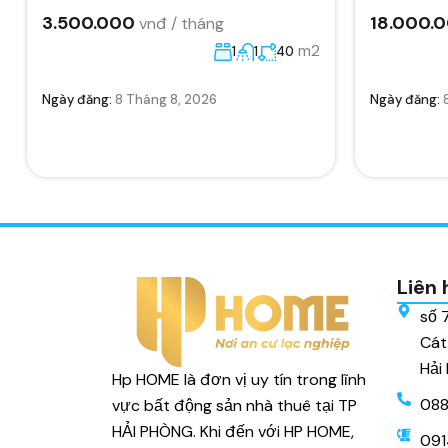
3.500.000
18.000.
vnđ / tháng
m2
1
1
40
Ngày đăng:
8 Tháng 8, 2026
Ngày đăng:
Liên 
số 
Cát
Hải
Hp HOME là đơn vị uy tín trong lĩnh
088
vực bất động sản nhà thuê tại TP
HẢI PHÒNG. Khi đến với HP HOME,
091