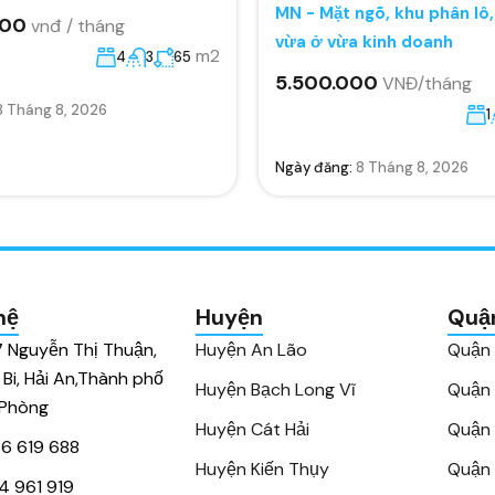
MN - Mặt ngõ, khu phân lô
000
vnđ / tháng
vừa ở vừa kinh doanh
m2
4
3
65
5.500.000
VNĐ/tháng
8 Tháng 8, 2026
1
Ngày đăng:
8 Tháng 8, 2026
hệ
Huyện
Quậ
7 Nguyễn Thị Thuận,
Huyện An Lão
Quận
 Bi, Hải An,Thành phố
Huyện Bạch Long Vĩ
Quận
 Phòng
Huyện Cát Hải
Quận 
6 619 688
Huyện Kiến Thụy
Quận 
4 961 919