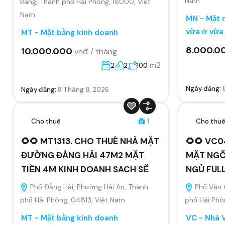
Nam
Bàng, Thành phố Hải Phòng, 18000, Việt
Nam
MN - Mặt n
vừa ở vừa
MT - Mặt bằng kinh doanh
8.000.0
10.000.000
vnđ / tháng
m2
2
2
100
Ngày đăng:
Ngày đăng:
8 Tháng 8, 2026
Cho thuê
1
Cho thu
🌻🌻 MT1313. CHO THUÊ NHÀ MẶT
🌻🌻 VC0
ĐƯỜNG ĐẰNG HẢI 47M2 MẶT
MẶT NGÕ
TIỀN 4M KINH DOANH SACH SẼ
NGỦ FUL
Phố Đằng Hải, Phường Hải An, Thành
Phố Văn 
phố Hải Phòng, 04813, Việt Nam
phố Hải Phò
MT - Mặt bằng kinh doanh
VC - Nhà 