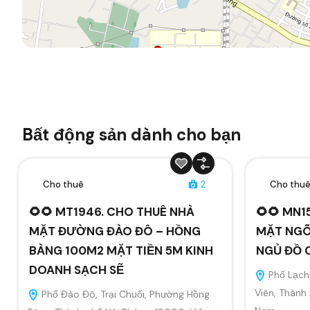
Bất động sản dành cho bạn
Cho thuê
2
Cho thu
🌻🌻 MT1946. CHO THUÊ NHÀ
🌻🌻 MN1
MẶT ĐƯỜNG ĐÀO ĐÔ – HỒNG
MẶT NGÕ
BÀNG 100M2 MẶT TIỀN 5M KINH
NGỦ ĐỒ 
DOANH SẠCH SẼ
Phố Lạch 
Viên, Thành
Phố Đào Đô, Trại Chuối, Phường Hồng