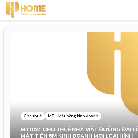
Cho thuê
MT - Mặt bằng kinh doanh
MT1152. CHO THUÊ NHÀ MẶT ĐƯỜNG ĐẠI 
MẶT TIỀN 5M KINH DOANH MỌI LOẠI HÌNH