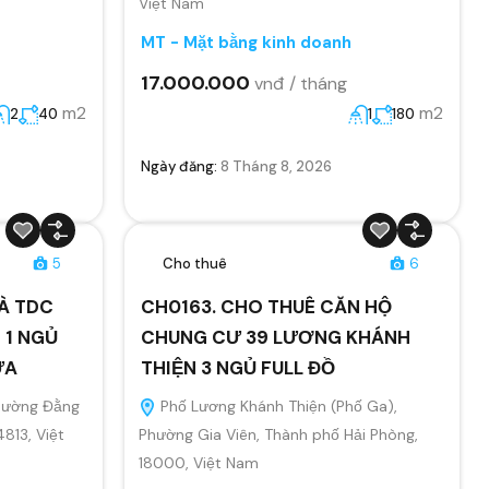
Việt Nam
MT - Mặt bằng kinh doanh
17.000.000
vnđ / tháng
m2
m2
2
40
1
180
Ngày đăng:
8 Tháng 8, 2026
5
Cho thuê
6
À TDC
CH0163. CHO THUÊ CĂN HỘ
 1 NGỦ
CHUNG CƯ 39 LƯƠNG KHÁNH
ỬA
THIỆN 3 NGỦ FULL ĐỒ
Phường Đằng
Phố Lương Khánh Thiện (Phố Ga),
4813, Việt
Phường Gia Viên, Thành phố Hải Phòng,
18000, Việt Nam