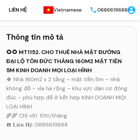
LIÊN HỆ
Vietnamese
0886619688
Thông tin mô tả
🌻🌻 MT1152. CHO THUÊ NHÀ MẶT ĐƯỜNG
ĐẠI LỘ TÔN ĐỨC THẮNG 160M2 MẶT TIỀN
5M KINH DOANH MỌI LOẠI HÌNH
🍀 Nhà 160m2 x 2 tầng – mặt tiền 5m – nhà
không đồ – vỉa hè rộng – khu vực dân cư đông
đúc – phù hợp để ở kết hợp KINH DOANH MỌI
LOẠI HÌNH
🌾🌾 Chỉ với: 10tr/tháng
☎️ 𝐋𝐢𝐞̂𝐧 𝐇𝐞̣̂: 0886619688