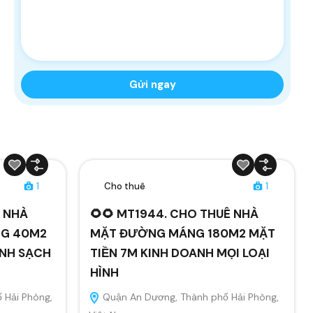
1
Cho thuê
1
Ê NHÀ
🌻🌻 MT1944. CHO THUÊ NHÀ
NG 40M2
MẶT ĐƯỜNG MÁNG 180M2 MẶT
ANH SẠCH
TIỀN 7M KINH DOANH MỌI LOẠI
HÌNH
 Hải Phòng,
Quận An Dương, Thành phố Hải Phòng,