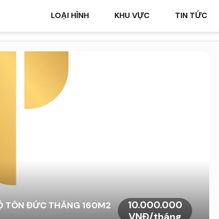
LOẠI HÌNH
KHU VỰC
TIN TỨC
10.000.000
LỘ TÔN ĐỨC THẮNG 160M2
VNĐ/tháng