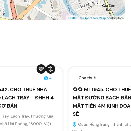
Leaflet
| ©
OpenStreetMap
contributors
ê
4
Cho thuê
542. CHO THUÊ NHÀ
🌻🌻 MT1945. CHO THU
 LẠCH TRAY – ĐHHH 4
MẶT ĐƯỜNG BẠCH ĐẰ
CƠ BẢN
MẶT TIỀN 4M KINH DO
SẼ
Tray, Lạch Tray, Phường Gia
 phố Hải Phòng, 18000, Việt
Quận Hồng Bàng, Thành phố