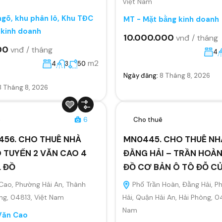
Việt Nam
gõ, khu phân lô, Khu TĐC
MT - Mặt bằng kinh doanh
 kinh doanh
10.000.000
vnđ / tháng
00
vnđ / tháng
4
m2
4
3
50
Ngày đăng:
8 Tháng 8, 2026
8 Tháng 8, 2026
ê
6
Cho thuê
456. CHO THUÊ NHÀ
MN0445. CHO THUÊ NH
 TUYẾN 2 VĂN CAO 4
ĐẰNG HẢI – TRẦN HOÀN
L ĐỒ
ĐỒ CƠ BẢN Ô TÔ ĐỖ C
Cao, Phường Hải An, Thành
Phố Trần Hoàn, Đằng Hải, 
ng, 04813, Việt Nam
Hải, Quận Hải An, Hải Phòng, 0
Nam
Văn Cao