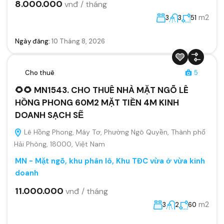
8.000.000
vnđ / tháng
m2
3
3
51
Ngày đăng:
10 Tháng 8, 2026
Cho thuê
5
🌻🌻 MN1543. CHO THUÊ NHÀ MẶT NGÕ LÊ
HỒNG PHONG 60M2 MẶT TIỀN 4M KINH
DOANH SẠCH SẼ
Lê Hồng Phong, Máy Tơ, Phường Ngô Quyền, Thành phố
Hải Phòng, 18000, Việt Nam
MN - Mặt ngõ, khu phân lô, Khu TĐC vừa ở vừa kinh
doanh
11.000.000
vnđ / tháng
m2
3
2
60