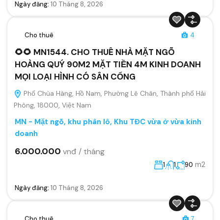
Ngày đăng:
10 Tháng 8, 2026
Cho thuê
4
🌻🌻 MN1544. CHO THUÊ NHÀ MẶT NGÕ
HOÀNG QUÝ 90M2 MẶT TIỀN 4M KINH DOANH
MỌI LOẠI HÌNH CÓ SÂN CỔNG
Phố Chùa Hàng, Hồ Nam, Phường Lê Chân, Thành phố Hải
Phòng, 18000, Việt Nam
MN - Mặt ngõ, khu phân lô, Khu TĐC vừa ở vừa kinh
doanh
6.000.000
vnđ / tháng
m2
1
1
90
Ngày đăng:
10 Tháng 8, 2026
Cho thuê
7