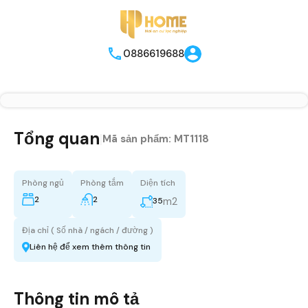
0886619688
Tổng quan
|
Mã sản phẩm:
MT1118
Phòng ngủ
Phòng tắm
Diện tích
2
2
m2
35
Địa chỉ ( Số nhà / ngách / đường )
Liên hệ để xem thêm thông tin
Thông tin mô tả