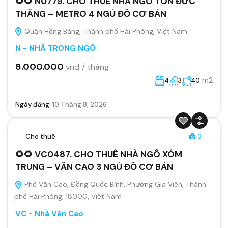
🌻🌻 N0779. CHO THUÊ NHÀ NGÕ TÔN ĐƯC
THẮNG – METRO 4 NGỦ ĐỒ CƠ BẢN
Quận Hồng Bàng, Thành phố Hải Phòng, Việt Nam
N - NHÀ TRONG NGÕ
8.000.000
vnđ / tháng
m2
4
3
40
Ngày đăng:
10 Tháng 8, 2026
Cho thuê
3
🌻🌻 VC0487. CHO THUÊ NHÀ NGÕ XÓM
TRUNG – VĂN CAO 3 NGỦ ĐỒ CƠ BẢN
Phố Văn Cao, Đồng Quốc Bình, Phường Gia Viên, Thành
phố Hải Phòng, 18000, Việt Nam
VC - Nhà Văn Cao