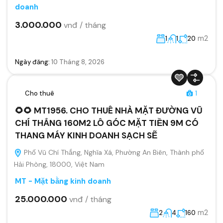
doanh
3.000.000
vnđ / tháng
m2
1
1
20
Ngày đăng:
10 Tháng 8, 2026
Cho thuê
1
🌻🌻 MT1956. CHO THUÊ NHÀ MẶT ĐƯỜNG VŨ
CHÍ THẮNG 160M2 LÔ GÓC MẶT TIỀN 9M CÓ
THANG MÁY KINH DOANH SẠCH SẼ
Phố Vũ Chí Thắng, Nghĩa Xá, Phường An Biên, Thành phố
Hải Phòng, 18000, Việt Nam
MT - Mặt bằng kinh doanh
25.000.000
vnđ / tháng
m2
2
4
160