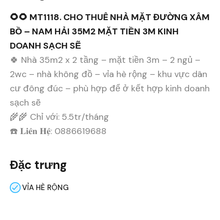
🌻🌻 MT1118. CHO THUÊ NHÀ MẶT ĐƯỜNG XÂM
BỒ – NAM HẢI 35M2 MẶT TIỀN 3M KINH
DOANH SẠCH SẼ
🍀 Nhà 35m2 x 2 tầng – mặt tiền 3m – 2 ngủ –
2wc – nhà không đồ – vỉa hè rộng – khu vực dân
cư đông đúc – phù hợp để ở kết hợp kinh doanh
sạch sẽ
🌾🌾 Chỉ với: 5.5tr/tháng
☎️ 𝐋𝐢𝐞̂𝐧 𝐇𝐞̣̂: 0886619688
Đặc trưng
VỈA HÈ RỘNG