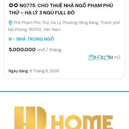
🌻🌻 N0775. CHO THUÊ NHÀ NGÕ PHẠM PHÚ
THỨ – HẠ LÝ 3 NGỦ FULL ĐỒ
Phố Phạm Phú Thứ, Hạ Lý, Phường Hồng Bàng, Thành phố
Hải Phòng, 18000, Việt Nam
N - NHÀ TRONG NGÕ
5.000.000
vnđ / tháng
m2
3
2
52
Ngày đăng:
8 Tháng 8, 2026