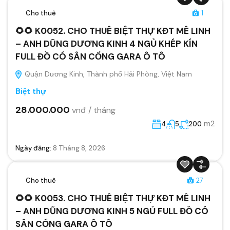
Cho thuê
1
🌻🌻 K0052. CHO THUÊ BIỆT THỰ KĐT MÊ LINH
– ANH DŨNG DƯƠNG KINH 4 NGỦ KHÉP KÍN
FULL ĐỒ CÓ SÂN CỔNG GARA Ô TÔ
Quận Dương Kinh, Thành phố Hải Phòng, Việt Nam
Biệt thự
28.000.000
vnđ / tháng
m2
4
5
200
Ngày đăng:
8 Tháng 8, 2026
Cho thuê
27
🌻🌻 K0053. CHO THUÊ BIỆT THỰ KĐT MÊ LINH
– ANH DŨNG DƯƠNG KINH 5 NGỦ FULL ĐỒ CÓ
SÂN CỔNG GARA Ô TÔ