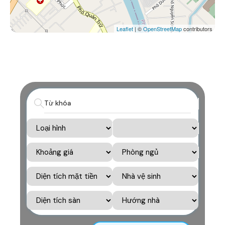
Leaflet
| ©
OpenStreetMap
contributors