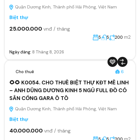
Quận Dương Kinh, Thành phố Hải Phòng, Việt Nam
Biệt thự
25.000.000
vnđ / tháng
m2
5
5
200
Ngày đăng:
8 Tháng 8, 2026
Cho thuê
6
🌻🌻 K0054. CHO THUÊ BIỆT THỰ KĐT MÊ LINH
– ANH DŨNG DƯƠNG KINH 5 NGỦ FULL ĐỒ CÓ
SÂN CỔNG GARA Ô TÔ
Quận Dương Kinh, Thành phố Hải Phòng, Việt Nam
Biệt thự
40.000.000
vnđ / tháng
m2
5
5
200