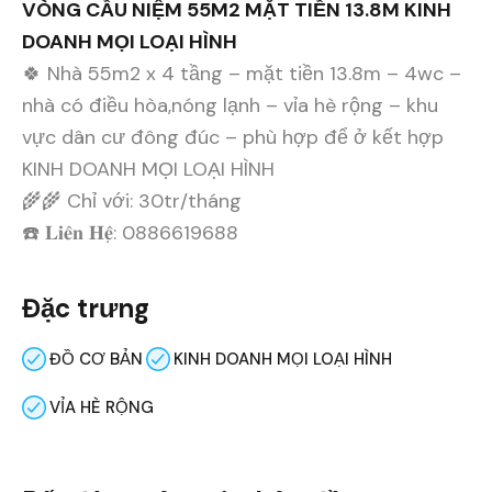
VÒNG CẦU NIỆM 55M2 MẶT TIỀN 13.8M KINH
DOANH MỌI LOẠI HÌNH
🍀 Nhà 55m2 x 4 tầng – mặt tiền 13.8m – 4wc –
nhà có điều hòa,nóng lạnh – vỉa hè rộng – khu
vực dân cư đông đúc – phù hợp để ở kết hợp
KINH DOANH MỌI LOẠI HÌNH
🌾🌾 Chỉ với: 30tr/tháng
☎️ 𝐋𝐢𝐞̂𝐧 𝐇𝐞̣̂: 0886619688
Đặc trưng
ĐỒ CƠ BẢN
KINH DOANH MỌI LOẠI HÌNH
VỈA HÈ RỘNG