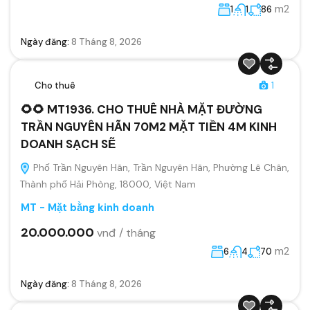
m2
1
1
86
Ngày đăng:
8 Tháng 8, 2026
Cho thuê
1
🌻🌻 MT1936. CHO THUÊ NHÀ MẶT ĐƯỜNG
TRẦN NGUYÊN HÃN 70M2 MẶT TIỀN 4M KINH
DOANH SẠCH SẼ
Phố Trần Nguyên Hãn, Trần Nguyên Hãn, Phường Lê Chân,
Thành phố Hải Phòng, 18000, Việt Nam
MT - Mặt bằng kinh doanh
20.000.000
vnđ / tháng
m2
6
4
70
Ngày đăng:
8 Tháng 8, 2026