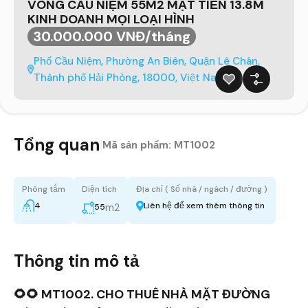
VÒNG CẦU NIỆM 55M2 MẶT TIỀN 13.8M
KINH DOANH MỌI LOẠI HÌNH
30.000.000 VNĐ/tháng
Phố Cầu Niệm, Phường An Biên, Quận Lê Chân,
Thành phố Hải Phòng, 18000, Việt Nam
Tổng quan
|
Mã sản phẩm:
MT1002
Phòng tắm
Diện tích
Địa chỉ ( Số nhà / ngách / đường )
4
Liên hệ để xem thêm thông tin
m2
55
Thông tin mô tả
🌻🌻 MT1002. CHO THUÊ NHÀ MẶT ĐƯỜNG