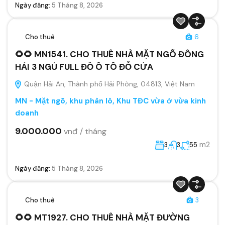
Ngày đăng:
5 Tháng 8, 2026
Cho thuê
6
🌻🌻 MN1541. CHO THUÊ NHÀ MẶT NGÕ ĐÔNG
HẢI 3 NGỦ FULL ĐỒ Ô TÔ ĐỖ CỬA
Quận Hải An, Thành phố Hải Phòng, 04813, Việt Nam
MN - Mặt ngõ, khu phân lô, Khu TĐC vừa ở vừa kinh
doanh
9.000.000
vnđ / tháng
m2
3
3
55
Ngày đăng:
5 Tháng 8, 2026
Cho thuê
3
🌻🌻 MT1927. CHO THUÊ NHÀ MẶT ĐƯỜNG