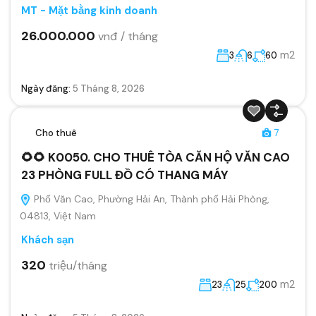
MT - Mặt bằng kinh doanh
26.000.000
vnđ / tháng
m2
3
6
60
Ngày đăng:
5 Tháng 8, 2026
Cho thuê
7
🌻🌻 K0050. CHO THUÊ TÒA CĂN HỘ VĂN CAO
23 PHÒNG FULL ĐỒ CÓ THANG MÁY
Phố Văn Cao, Phường Hải An, Thành phố Hải Phòng,
04813, Việt Nam
Khách sạn
320
triệu/tháng
m2
23
25
200