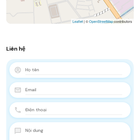
Leaflet
| ©
OpenStreetMap
contributors
Liên hệ