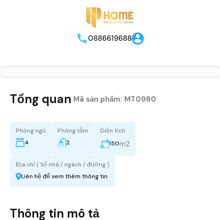
0886619688
Tổng quan
|
Mã sản phẩm:
MT0980
Phòng ngủ
Phòng tắm
Diện tích
4
2
m2
150
Địa chỉ ( Số nhà / ngách / đường )
Liên hệ để xem thêm thông tin
Thông tin mô tả