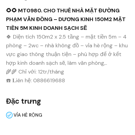
🌻🌻 MT0980. CHO THUÊ NHÀ MẶT ĐƯỜNG
PHẠM VĂN ĐỒNG – DƯƠNG KINH 150M2 MẶT
TIỀN 5M KINH DOANH SẠCH SẼ
🍀 Diện tích 150m2 x 2.5 tầng – mặt tiền 5m – 4
phòng – 2wc – nhà không đồ – vỉa hè rộng – khu
vực giao thông thuận tiện – phù hợp để ở kết
hợp kinh doanh sạch sẽ, làm văn phòng,..
🌾🌾 Chỉ với: 12tr/tháng
☎️ 𝐋iên hệ: 0886619688
Đặc trưng
VỈA HÈ RỘNG