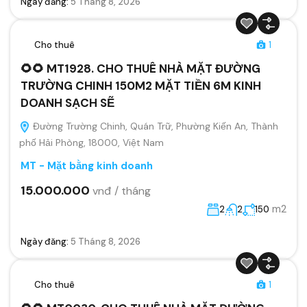
Ngày đăng:
5 Tháng 8, 2026
Cho thuê
1
🌻🌻 MT1928. CHO THUÊ NHÀ MẶT ĐƯỜNG
TRƯỜNG CHINH 150M2 MẶT TIỀN 6M KINH
DOANH SẠCH SẼ
Đường Trường Chinh, Quán Trữ, Phường Kiến An, Thành
phố Hải Phòng, 18000, Việt Nam
MT - Mặt bằng kinh doanh
15.000.000
vnđ / tháng
m2
2
2
150
Ngày đăng:
5 Tháng 8, 2026
Cho thuê
1