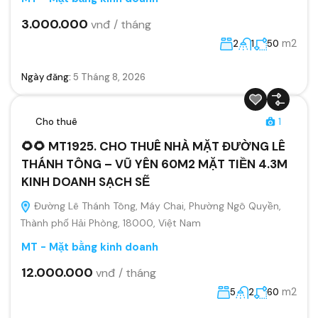
3.000.000
vnđ / tháng
m2
2
1
50
Ngày đăng:
5 Tháng 8, 2026
Cho thuê
1
🌻🌻 MT1925. CHO THUÊ NHÀ MẶT ĐƯỜNG LÊ
THÁNH TÔNG – VŨ YÊN 60M2 MẶT TIỀN 4.3M
KINH DOANH SẠCH SẼ
Đường Lê Thánh Tông, Máy Chai, Phường Ngô Quyền,
Thành phố Hải Phòng, 18000, Việt Nam
MT - Mặt bằng kinh doanh
12.000.000
vnđ / tháng
m2
5
2
60