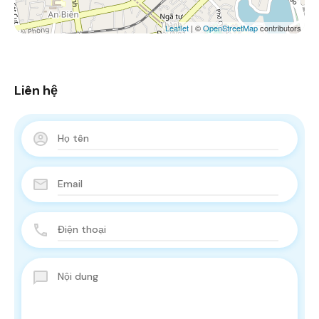
Leaflet
| ©
OpenStreetMap
contributors
Liên hệ