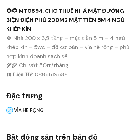
🌻🌻 MT0894. CHO THUÊ NHÀ MẶT ĐƯỜNG
BIỆN ĐIỆN PHỦ 200M2 MẶT TIỀN 5M 4 NGỦ
KHÉP KÍN
🍀 Nhà 200 x 3,5 tầng – mặt tiền 5 m – 4 ngủ
khép kín – 5wc – đồ cơ bản – vỉa hè rộng – phù
hợp kinh doanh sạch sẽ
🌾🌾 Chỉ với: 50tr/tháng
☎️ 𝐋𝐢𝐞̂𝐧 𝐇𝐞̣̂: 0886619688
Đặc trưng
VỈA HÈ RỘNG
Bất động sản trên bản đồ