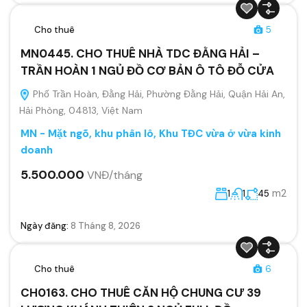
Cho thuê
5
MN0445. CHO THUÊ NHÀ TDC ĐẰNG HẢI –
TRẦN HOÀN 1 NGỦ ĐỒ CƠ BẢN Ô TÔ ĐỖ CỬA
Phố Trần Hoàn, Đằng Hải, Phường Đằng Hải, Quận Hải An,
Hải Phòng, 04813, Việt Nam
MN - Mặt ngõ, khu phân lô, Khu TĐC vừa ở vừa kinh
doanh
5.500.000
VNĐ/tháng
m2
1
1
45
Ngày đăng:
8 Tháng 8, 2026
Cho thuê
6
CH0163. CHO THUÊ CĂN HỘ CHUNG CƯ 39