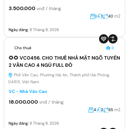
3.500.000
vnđ / tháng
m2
1
1
40
Ngày đăng:
8 Tháng 8, 2026
Cho thuê
6
🌻🌻 VC0456. CHO THUÊ NHÀ MẶT NGÕ TUYẾN
2 VĂN CAO 4 NGỦ FULL ĐỒ
Phố Văn Cao, Phường Hải An, Thành phố Hải Phòng,
04813, Việt Nam
VC - Nhà Văn Cao
18.000.000
vnđ / tháng
m2
4
3
65
Ngày đăng:
8 Tháng 8, 2026