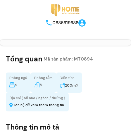
0886619688
Tổng quan
|
Mã sản phẩm:
MT0894
Phòng ngủ
Phòng tắm
Diện tích
4
5
m2
200
Địa chỉ ( Số nhà / ngách / đường )
Liên hệ để xem thêm thông tin
Thông tin mô tả