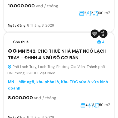
10.000.000
vnđ / tháng
m2
2
2
100
Ngày đăng:
8 Tháng 8, 2026
Cho thuê
4
🌻🌻 MN1542. CHO THUÊ NHÀ MẶT NGÕ LẠCH
TRAY – ĐHHH 4 NGỦ ĐỒ CƠ BẢN
Phố Lạch Tray, Lạch Tray, Phường Gia Viên, Thành phố
Hải Phòng, 18000, Việt Nam
MN - Mặt ngõ, khu phân lô, Khu TĐC vừa ở vừa kinh
doanh
8.000.000
vnđ / tháng
m2
4
3
50
Ngày đăng:
8 Tháng 8, 2026