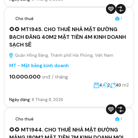
Cho thuê
1
🌻🌻 MT1945. CHO THUÊ NHÀ MẶT ĐƯỜNG
BẠCH ĐẰNG 40M2 MẶT TIỀN 4M KINH DOANH
SẠCH SẼ
Quận Hồng Bàng, Thành phố Hải Phòng, Việt Nam
MT - Mặt bằng kinh doanh
10.000.000
vnđ / tháng
m2
4
2
40
Ngày đăng:
8 Tháng 8, 2026
Cho thuê
1
🌻🌻 MT1944. CHO THUÊ NHÀ MẶT ĐƯỜNG
MÁNG 180M2 MẶT TIỀN 7M KINH DOANH MỌI