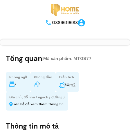
0886619688
Tổng quan
|
Mã sản phẩm:
MT0877
Phòng ngủ
Phòng tắm
Diện tích
2
1
m2
80
Địa chỉ ( Số nhà / ngách / đường )
Liên hệ để xem thêm thông tin
Thông tin mô tả