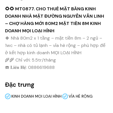
🌻🌻 MT0877. CHO THUÊ MẶT BẰNG KINH
DOANH NHÀ MẶT ĐƯỜNG NGUYỄN VĂN LINH
– CHỢ HÀNG MỚI 80M2 MẶT TIỀN 8M KINH
DOANH MỌI LOẠI HÌNH
🍀 Nhà 80m2 x 1 tầng – mặt tiền 8m – 2 ngủ –
1wc – nhà có tủ lạnh – vỉa hè rộng – phù hợp để
ở kết hợp kinh doanh MỌI LOẠI HÌNH
🌾🌾 Chỉ với: 5.5tr/tháng
☎️ 𝐋𝐢𝐞̂𝐧 𝐇𝐞̣̂: 0886619688
Đặc trưng
KINH DOANH MỌI LOẠI HÌNH
VỈA HÈ RỘNG