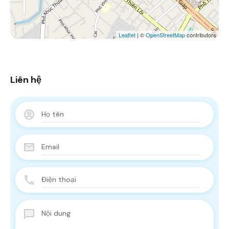
Leaflet
| ©
OpenStreetMap
contributors
Liên hệ