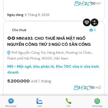
m²
2
2
50
Ngày đăng:
6 Tháng 8, 2026
Cho thuê
3
🌻🌻 MN1493. CHO THUÊ NHÀ MẶT NGÕ
NGUYỄN CÔNG TRỨ 3 NGỦ CÓ SÂN CỔNG
Phố Nguyễn Công Trứ, Hàng Kênh, Phường Lê Chân,
Thành phố Hải Phòng, 18000, Việt Nam
MN - Mặt ngõ, khu phân lô, Khu TĐC vừa ở vừa kinh
doanh
5.200.000
vnđ / tháng
m2
3
2
50
Ngày đăng:
6 Tháng 8, 2026
Messenger
Zalo
Call
WhatsApp