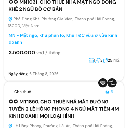
🌻🌻 MN1031. CHO THUÊ NHÀ MẶT NGÕ ĐÔNG
KHÊ 2 NGỦ ĐỒ CƠ BẢN
Phố Đông Khê, Phường Gia Viên, Thành phố Hải Phòng,
18000, Việt Nam
MN - Mặt ngõ, khu phân lô, Khu TĐC vừa ở vừa kinh
doanh
3.500.000
vnđ / tháng
m2
1
2
25
Ngày đăng:
6 Tháng 8, 2026
Cho thuê
6
🌻🌻 MT1850. CHO THUÊ NHÀ MẶT ĐƯỜNG
TUYẾN 2 LÊ HỒNG PHONG 4 NGỦ MẶT TIỀN 4M
KINH DOANH MỌI LOẠI HÌNH
Lê Hồng Phong, Phường Hải An, Thành phố Hải Phòng,