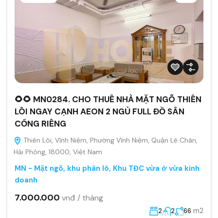
🌻🌻 MN0284. CHO THUÊ NHÀ MẶT NGÕ THIÊN
LÔI NGAY CẠNH AEON 2 NGỦ FULL ĐỒ SÂN
CỔNG RIÊNG
Thiên Lôi, Vĩnh Niệm, Phường Vĩnh Niệm, Quận Lê Chân,
Hải Phòng, 18000, Việt Nam
MN - Mặt ngõ, khu phân lô, Khu TĐC vừa ở vừa kinh
doanh
7.000.000
vnđ / tháng
m2
2
2
66