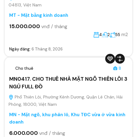
04813, Việt Nam
MT - Mặt bằng kinh doanh
15.000.000
vnđ / tháng
m2
4
2
55
Ngày đăng:
6 Tháng 8, 2026
Cho thuê
8
MN0417. CHO THUÊ NHÀ MẶT NGÕ THIÊN LÔI 3
NGỦ FULL ĐỒ
Phố Thiên Lôi, Phường Kênh Dương, Quận Lê Chân, Hải
Phòng, 18000, Việt Nam
MN - Mặt ngõ, khu phân lô, Khu TĐC vừa ở vừa kinh
doanh
6.000.000
vnđ / tháng