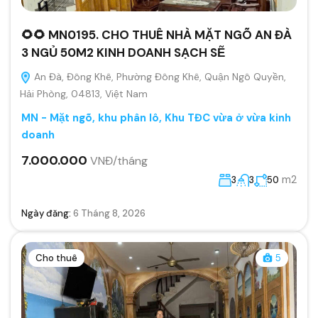
🌻🌻 MN0195. CHO THUÊ NHÀ MẶT NGÕ AN ĐÀ
3 NGỦ 50M2 KINH DOANH SẠCH SẼ
An Đà, Đông Khê, Phường Đông Khê, Quận Ngô Quyền,
Hải Phòng, 04813, Việt Nam
MN - Mặt ngõ, khu phân lô, Khu TĐC vừa ở vừa kinh
doanh
7.000.000
VNĐ/tháng
m2
3
3
50
Ngày đăng:
6 Tháng 8, 2026
Cho thuê
5