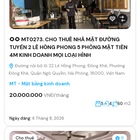
🌻🌻 MT0273. CHO THUÊ NHÀ MẶT ĐƯỜNG
TUYẾN 2 LÊ HỒNG PHONG 5 PHÒNG MẶT TIỀN
4M KINH DOANH MỌI LOẠI HÌNH
Đường nội bộ lô 22 Lê Hồng Phong, Đông Khê, Phường
Đông Khê, Quận Ngô Quyền, Hải Phòng, 18000, Việt Nam
MT - Mặt bằng kinh doanh
20.000.000
VNĐ/tháng
m2
5
4
60
Ngày đăng:
6 Tháng 8, 2026
Cho thuê
9