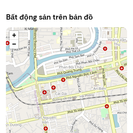
Bất động sản trên bản đồ
+
−