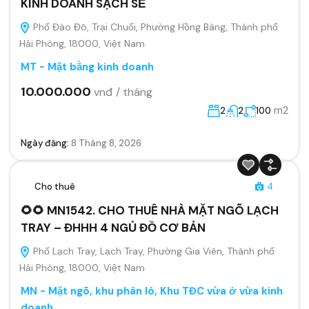
KINH DOANH SẠCH SẼ
Phố Đào Đô, Trại Chuối, Phường Hồng Bàng, Thành phố
Hải Phòng, 18000, Việt Nam
MT - Mặt bằng kinh doanh
10.000.000
vnđ / tháng
m2
2
2
100
Ngày đăng:
8 Tháng 8, 2026
Cho thuê
4
🌻🌻 MN1542. CHO THUÊ NHÀ MẶT NGÕ LẠCH
TRAY – ĐHHH 4 NGỦ ĐỒ CƠ BẢN
Phố Lạch Tray, Lạch Tray, Phường Gia Viên, Thành phố
Hải Phòng, 18000, Việt Nam
MN - Mặt ngõ, khu phân lô, Khu TĐC vừa ở vừa kinh
doanh