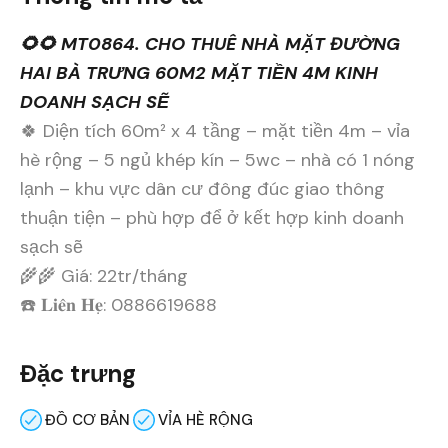
🌻🌻 MT0864. CHO THUÊ NHÀ MẶT ĐƯỜNG
HAI BÀ TRƯNG 60M2 MẶT TIỀN 4M KINH
DOANH SẠCH SẼ
🍀 Diện tích 60m² x 4 tầng – mặt tiền 4m – vỉa
hè rộng – 5 ngủ khép kín – 5wc – nhà có 1 nóng
lạnh – khu vực dân cư đông đúc giao thông
thuận tiện – phù hợp để ở kết hợp kinh doanh
sạch sẽ
🌾🌾 Giá: 22tr/tháng
☎️ 𝐋𝐢𝐞̂𝐧 𝐇𝐞̣: 0886619688
Đặc trưng
ĐỒ CƠ BẢN
VỈA HÈ RỘNG