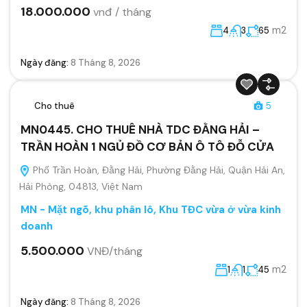
18.000.000
vnđ / tháng
m2
4
3
65
Ngày đăng:
8 Tháng 8, 2026
Cho thuê
5
MN0445. CHO THUÊ NHÀ TDC ĐẰNG HẢI –
TRẦN HOÀN 1 NGỦ ĐỒ CƠ BẢN Ô TÔ ĐỖ CỬA
Phố Trần Hoàn, Đằng Hải, Phường Đằng Hải, Quận Hải An,
Hải Phòng, 04813, Việt Nam
MN - Mặt ngõ, khu phân lô, Khu TĐC vừa ở vừa kinh
doanh
5.500.000
VNĐ/tháng
m2
1
1
45
Ngày đăng:
8 Tháng 8, 2026