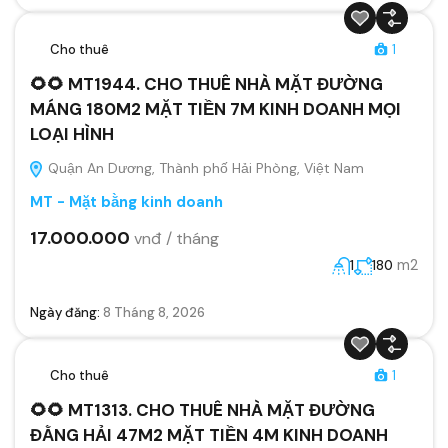
Cho thuê
1
🌻🌻 MT1944. CHO THUÊ NHÀ MẶT ĐƯỜNG
MÁNG 180M2 MẶT TIỀN 7M KINH DOANH MỌI
LOẠI HÌNH
Quận An Dương, Thành phố Hải Phòng, Việt Nam
MT - Mặt bằng kinh doanh
17.000.000
vnđ / tháng
m2
1
180
Ngày đăng:
8 Tháng 8, 2026
Cho thuê
1
🌻🌻 MT1313. CHO THUÊ NHÀ MẶT ĐƯỜNG
ĐẰNG HẢI 47M2 MẶT TIỀN 4M KINH DOANH