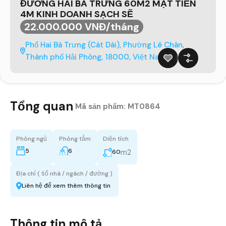
ĐƯỜNG HAI BÀ TRƯNG 60M2 MẶT TIỀN
4M KINH DOANH SẠCH SẼ
22.000.000 VNĐ/tháng
Phố Hai Bà Trưng (Cát Dài), Phường Lê Chân,
Thành phố Hải Phòng, 18000, Việt Nam
Tổng quan
|
Mã sản phẩm:
MT0864
Phòng ngủ
Phòng tắm
Diện tích
5
6
m2
60
Địa chỉ ( Số nhà / ngách / đường )
Liên hệ để xem thêm thông tin
Thông tin mô tả