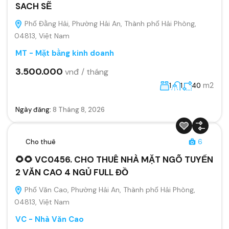
SACH SẼ
Phố Đằng Hải, Phường Hải An, Thành phố Hải Phòng,
04813, Việt Nam
MT - Mặt bằng kinh doanh
3.500.000
vnđ / tháng
m2
1
1
40
Ngày đăng:
8 Tháng 8, 2026
Cho thuê
6
🌻🌻 VC0456. CHO THUÊ NHÀ MẶT NGÕ TUYẾN
2 VĂN CAO 4 NGỦ FULL ĐỒ
Phố Văn Cao, Phường Hải An, Thành phố Hải Phòng,
04813, Việt Nam
VC - Nhà Văn Cao