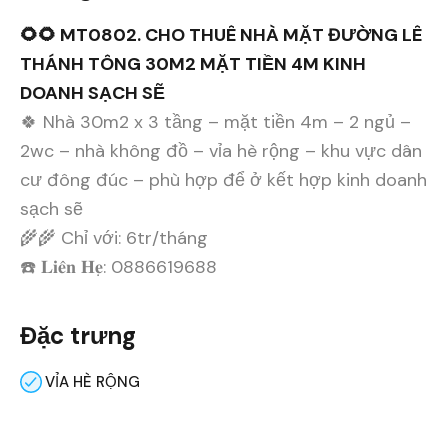
🌻🌻 MT0802. CHO THUÊ NHÀ MẶT ĐƯỜNG LÊ
THÁNH TÔNG 30M2 MẶT TIỀN 4M KINH
DOANH SẠCH SẼ
🍀 Nhà 30m2 x 3 tầng – mặt tiền 4m – 2 ngủ –
2wc – nhà không đồ – vỉa hè rộng – khu vực dân
cư đông đúc – phù hợp để ở kết hợp kinh doanh
sạch sẽ
🌾🌾 Chỉ với: 6tr/tháng
☎️ 𝐋𝐢𝐞̂𝐧 𝐇𝐞̣: 0886619688
Đặc trưng
VỈA HÈ RỘNG