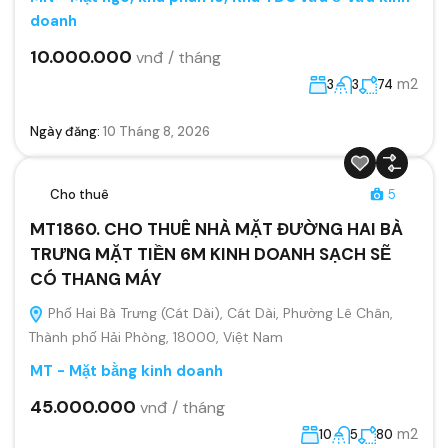
doanh
10.000.000
vnđ / tháng
m2
3
3
74
Ngày đăng:
10 Tháng 8, 2026
Cho thuê
5
MT1860. CHO THUÊ NHÀ MẶT ĐƯỜNG HAI BÀ
TRƯNG MẶT TIỀN 6M KINH DOANH SẠCH SẼ
CÓ THANG MÁY
Phố Hai Bà Trưng (Cát Dài), Cát Dài, Phường Lê Chân,
Thành phố Hải Phòng, 18000, Việt Nam
MT - Mặt bằng kinh doanh
45.000.000
vnđ / tháng
m2
10
5
80