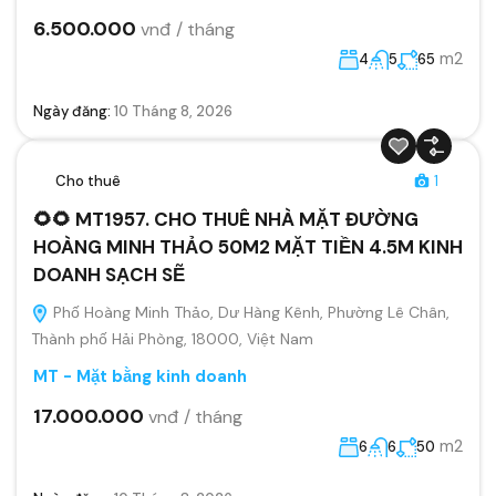
6.500.000
vnđ / tháng
m2
4
5
65
Ngày đăng:
10 Tháng 8, 2026
Cho thuê
1
🌻🌻 MT1957. CHO THUÊ NHÀ MẶT ĐƯỜNG
HOÀNG MINH THẢO 50M2 MẶT TIỀN 4.5M KINH
DOANH SẠCH SẼ
Phố Hoàng Minh Thảo, Dư Hàng Kênh, Phường Lê Chân,
Thành phố Hải Phòng, 18000, Việt Nam
MT - Mặt bằng kinh doanh
17.000.000
vnđ / tháng
m2
6
6
50