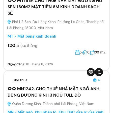
🌻🌻 MT1819. CHO THUÊ NHÀ MẶT ĐƯỜNG HỒ
SEN 130M2 MẶT TIỀN 6M KINH DOANH SẠCH
SẼ
Phố Hồ Sen, Dư Hàng Kênh, Phường Lê Chân, Thành phố
Hải Phòng, 18000, Việt Nam
MT - Mặt bằng kinh doanh
120
triệu/tháng
m2
5
10
130
Ngày đăng:
10 Tháng 8, 2026
Cho thuê
4
🌻🌻 MN1242. CHO THUÊ NHÀ MẶT NGÕ ANH
DŨNG DƯƠNG KINH 3 NGỦ FULL ĐỒ
Quận Dương Kinh, Thành phố Hải Phòng, Việt Nam
MN - Mặt ngõ, khu phân lô, Khu TĐC vừa ở vừa kinh