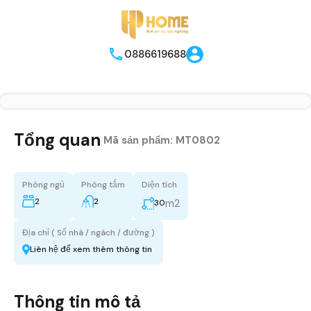
0886619688
Tổng quan
|
Mã sản phẩm:
MT0802
Phòng ngủ
Phòng tắm
Diện tích
2
2
m2
30
Địa chỉ ( Số nhà / ngách / đường )
Liên hệ để xem thêm thông tin
Thông tin mô tả