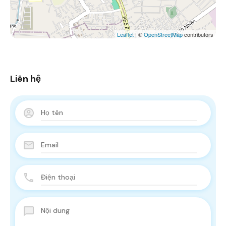
Leaflet
| ©
OpenStreetMap
contributors
Liên hệ