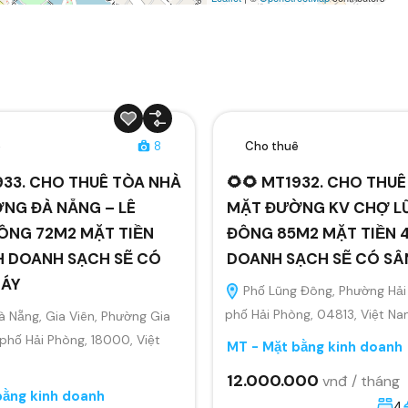
ê
8
Cho thuê
933. CHO THUÊ TÒA NHÀ
🌻🌻 MT1932. CHO THU
NG ĐÀ NẴNG – LÊ
MẶT ĐƯỜNG KV CHỢ L
ÔNG 72M2 MẶT TIỀN
ĐÔNG 85M2 MẶT TIỀN 4
H DOANH SẠCH SẼ CÓ
DOANH SẠCH SẼ CÓ S
MÁY
Phố Lũng Đông, Phường Hải
phố Hải Phòng, 04813, Việt N
 Nẵng, Gia Viên, Phường Gia
 phố Hải Phòng, 18000, Việt
MT - Mặt bằng kinh doanh
12.000.000
vnđ / tháng
bằng kinh doanh
4