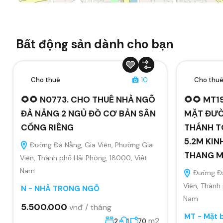
Bất động sản dành cho bạn
Cho thuê
10
Cho thu
🌻🌻 N0773. CHO THUÊ NHÀ NGÕ
🌻🌻 MT1
ĐÀ NẴNG 2 NGỦ ĐỒ CƠ BẢN SÂN
MẶT ĐƯỜ
CỔNG RIÊNG
THÁNH T
5.2M KIN
Đường Đà Nẵng, Gia Viên, Phường Gia
THANG 
Viên, Thành phố Hải Phòng, 18000, Việt
Nam
Đường Đà
Viên, Thành
N - NHÀ TRONG NGÕ
Nam
5.500.000
vnđ / tháng
MT - Mặt 
m2
2
1
70