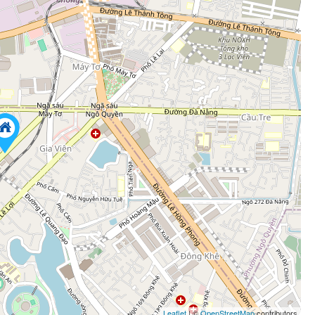
Leaflet
| ©
OpenStreetMap
contributors