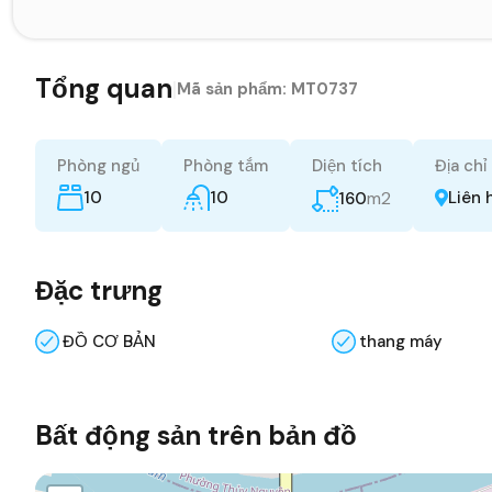
Tổng quan
|
Mã sản phẩm:
MT0737
Phòng ngủ
Phòng tắm
Diện tích
Địa chỉ
10
10
m2
Liên 
160
Đặc trưng
ĐỒ CƠ BẢN
thang máy
Bất động sản trên bản đồ