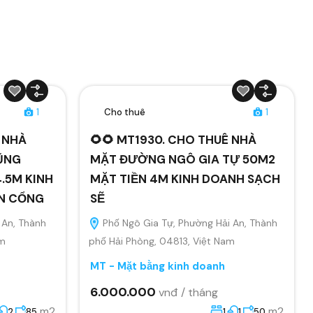
1
Cho thuê
1
Ê NHÀ
🌻🌻 MT1930. CHO THUÊ NHÀ
ŨNG
MẶT ĐƯỜNG NGÔ GIA TỰ 50M2
.5M KINH
MẶT TIỀN 4M KINH DOANH SẠCH
ÂN CỔNG
SẼ
 An, Thành
Phố Ngô Gia Tự, Phường Hải An, Thành
am
phố Hải Phòng, 04813, Việt Nam
MT - Mặt bằng kinh doanh
6.000.000
vnđ / tháng
m2
m2
2
85
1
1
50