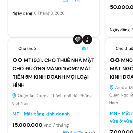
50.000.
Ngày đăng:
6 Tháng 8, 2026
Ngày đăng:
Cho thuê
1
Cho thu
🌻🌻 MT1931. CHO THUÊ NHÀ MẶT
🌻🌻 MN0
CHỢ ĐƯỜNG MÁNG 150M2 MẶT
MẶT NGÕ
TIỀN 5M KINH DOANH MỌI LOẠI
KINH DO
HÌNH
An Đà, Đ
Quận Ngô Qu
Quận An Dương, Thành phố Hải Phòng,
Nam
Việt Nam
MN - Mặt n
MT - Mặt bằng kinh doanh
vừa ở vừa
15.000.000
vnđ / tháng
7.000.0