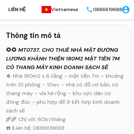
LIÊN HỆ
Vietnamese
0886619688
Thông tin mô tả
🌻🌻
MT0737. CHO THUÊ NHÀ MẶT ĐƯỜNG
LƯƠNG KHÁNH THIỆN 180M2 MẶT TIỀN 7M
CÓ THANG MÁY KINH DOANH SẠCH SẼ
🍀 Nhà 180m2 x 6 tầng – mặt tiền 7m – khoảng
trên 10 phòng – 10wc – nhà có đồ cơ bản, có
thang máy – vỉa hè rộng – khu vực dân cư
đông đúc – phù hợp để ở kết hợp kinh doanh
sạch sẽ
🌾🌾 Chỉ với: 60tr/tháng
☎️ 𝐋iên hệ: 0886619688