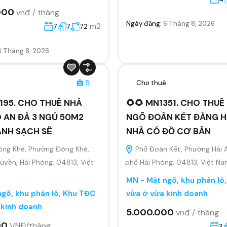
000
vnđ / tháng
Ngày đăng:
6 Tháng 8, 2026
m2
7
7
72
6 Tháng 8, 2026
ê
5
Cho thuê
195. CHO THUÊ NHÀ
🌻🌻 MN1351. CHO THU
 AN ĐÀ 3 NGỦ 50M2
NGÕ ĐOÀN KẾT ĐẰNG H
ANH SẠCH SẼ
NHÀ CÓ ĐỒ CƠ BẢN
ông Khê, Phường Đông Khê,
Phố Đoàn Kết, Phường Hải 
yền, Hải Phòng, 04813, Việt
phố Hải Phòng, 04813, Việt N
MN - Mặt ngõ, khu phân lô
gõ, khu phân lô, Khu TĐC
vừa ở vừa kinh doanh
 kinh doanh
5.000.000
vnđ / tháng
00
VNĐ/tháng
3