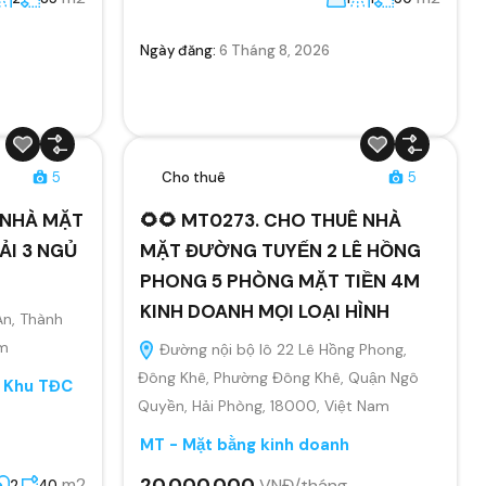
Ngày đăng:
6 Tháng 8, 2026
5
Cho thuê
5
Ê NHÀ MẶT
🌻🌻 MT0273. CHO THUÊ NHÀ
ẢI 3 NGỦ
MẶT ĐƯỜNG TUYẾN 2 LÊ HỒNG
PHONG 5 PHÒNG MẶT TIỀN 4M
KINH DOANH MỌI LOẠI HÌNH
An, Thành
am
Đường nội bộ lô 22 Lê Hồng Phong,
Đông Khê, Phường Đông Khê, Quận Ngô
, Khu TĐC
Quyền, Hải Phòng, 18000, Việt Nam
MT - Mặt bằng kinh doanh
20.000.000
m2
VNĐ/tháng
2
40