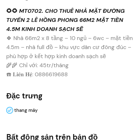
🌻🌻
MT0702. CHO THUÊ NHÀ MẶT ĐƯỜNG
TUYẾN 2 LÊ HỒNG PHONG 66M2 MẶT TIỀN
4.5M KINH DOANH SẠCH SẼ
🍀 Nhà 66m2 x 8 tầng – 10 ngủ – 6wc – mặt tiền
4.5m – nhà full đồ – khu vực dân cư đông đúc –
phù hợp ở kết hợp kinh doanh sạch sẽ
🌾🌾 Chỉ với: 45tr/tháng
☎️ 𝐋𝐢𝐞̂𝐧 𝐇𝐞̣̂: 0886619688
Đặc trưng
thang máy
Bất động sản trên bản đồ