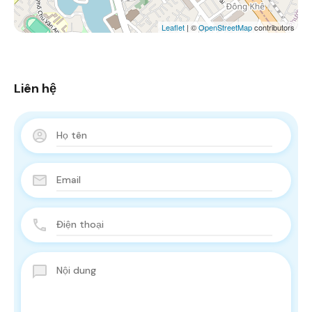
Leaflet
| ©
OpenStreetMap
contributors
Liên hệ