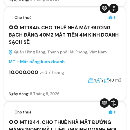
Cho thuê
1
🌻🌻 MT1945. CHO THUÊ NHÀ MẶT ĐƯỜNG
BẠCH ĐẰNG 40M2 MẶT TIỀN 4M KINH DOANH
SẠCH SẼ
Quận Hồng Bàng, Thành phố Hải Phòng, Việt Nam
MT - Mặt bằng kinh doanh
10.000.000
vnđ / tháng
m2
4
2
40
Ngày đăng:
8 Tháng 8, 2026
Cho thuê
1
🌻🌻 MT1944. CHO THUÊ NHÀ MẶT ĐƯỜNG
MÁNG 180M2 MẶT TIỀN 7M KINH DOANH MỌI