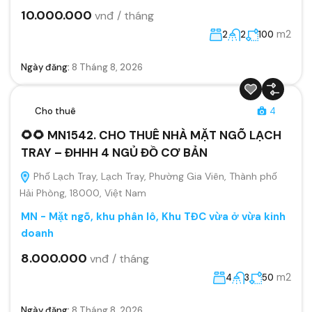
10.000.000
vnđ / tháng
m2
2
2
100
Ngày đăng:
8 Tháng 8, 2026
Cho thuê
4
🌻🌻 MN1542. CHO THUÊ NHÀ MẶT NGÕ LẠCH
TRAY – ĐHHH 4 NGỦ ĐỒ CƠ BẢN
Phố Lạch Tray, Lạch Tray, Phường Gia Viên, Thành phố
Hải Phòng, 18000, Việt Nam
MN - Mặt ngõ, khu phân lô, Khu TĐC vừa ở vừa kinh
doanh
8.000.000
vnđ / tháng
m2
4
3
50
Ngày đăng:
8 Tháng 8, 2026