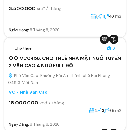
3.500.000
vnđ / tháng
m2
1
1
40
Ngày đăng:
8 Tháng 8, 2026
Cho thuê
6
🌻🌻 VC0456. CHO THUÊ NHÀ MẶT NGÕ TUYẾN
2 VĂN CAO 4 NGỦ FULL ĐỒ
Phố Văn Cao, Phường Hải An, Thành phố Hải Phòng,
04813, Việt Nam
VC - Nhà Văn Cao
18.000.000
vnđ / tháng
m2
4
3
65
Ngày đăng:
8 Tháng 8, 2026