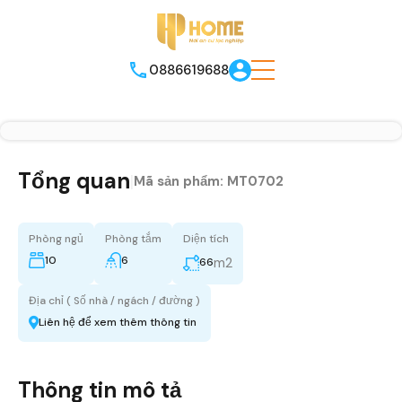
0886619688
Tổng quan
|
Mã sản phẩm:
MT0702
Phòng ngủ
Phòng tắm
Diện tích
10
6
m2
66
Địa chỉ ( Số nhà / ngách / đường )
Liên hệ để xem thêm thông tin
Thông tin mô tả