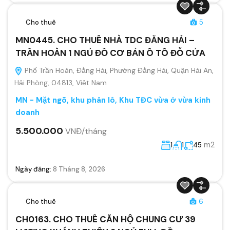
Cho thuê
5
MN0445. CHO THUÊ NHÀ TDC ĐẰNG HẢI –
TRẦN HOÀN 1 NGỦ ĐỒ CƠ BẢN Ô TÔ ĐỖ CỬA
Phố Trần Hoàn, Đằng Hải, Phường Đằng Hải, Quận Hải An,
Hải Phòng, 04813, Việt Nam
MN - Mặt ngõ, khu phân lô, Khu TĐC vừa ở vừa kinh
doanh
5.500.000
VNĐ/tháng
m2
1
1
45
Ngày đăng:
8 Tháng 8, 2026
Cho thuê
6
CH0163. CHO THUÊ CĂN HỘ CHUNG CƯ 39