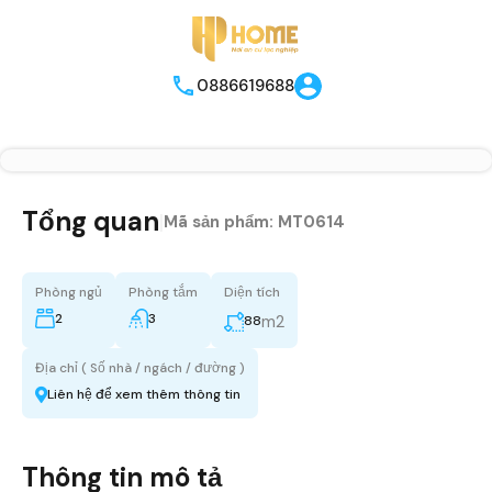
0886619688
Tổng quan
|
Mã sản phẩm:
MT0614
Phòng ngủ
Phòng tắm
Diện tích
2
3
m2
88
Địa chỉ ( Số nhà / ngách / đường )
Liên hệ để xem thêm thông tin
Thông tin mô tả