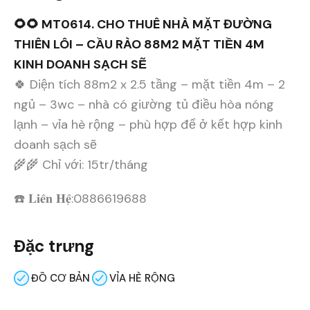
🌻🌻 MT0614. CHO THUÊ NHÀ MẶT ĐƯỜNG
THIÊN LÔI – CẦU RÀO 88M2 MẶT TIỀN 4M
KINH DOANH SẠCH SẼ
🍀 Diện tích 88m2 x 2.5 tầng – mặt tiền 4m – 2
ngủ – 3wc – nhà có giường tủ điều hòa nóng
lạnh – vỉa hè rộng – phù hợp để ở kết hợp kinh
doanh sạch sẽ
🌾🌾 Chỉ với: 15tr/tháng
☎️ 𝐋𝐢𝐞̂𝐧 𝐇𝐞̣̂:0886619688
Đặc trưng
ĐỒ CƠ BẢN
VỈA HÈ RỘNG