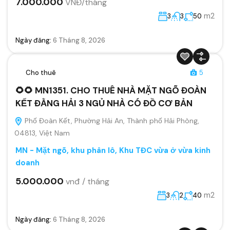
7.000.000
VNĐ/tháng
m2
3
3
50
Ngày đăng:
6 Tháng 8, 2026
Cho thuê
5
🌻🌻 MN1351. CHO THUÊ NHÀ MẶT NGÕ ĐOÀN
KẾT ĐẰNG HẢI 3 NGỦ NHÀ CÓ ĐỒ CƠ BẢN
Phố Đoàn Kết, Phường Hải An, Thành phố Hải Phòng,
04813, Việt Nam
MN - Mặt ngõ, khu phân lô, Khu TĐC vừa ở vừa kinh
doanh
5.000.000
vnđ / tháng
m2
3
2
40
Ngày đăng:
6 Tháng 8, 2026