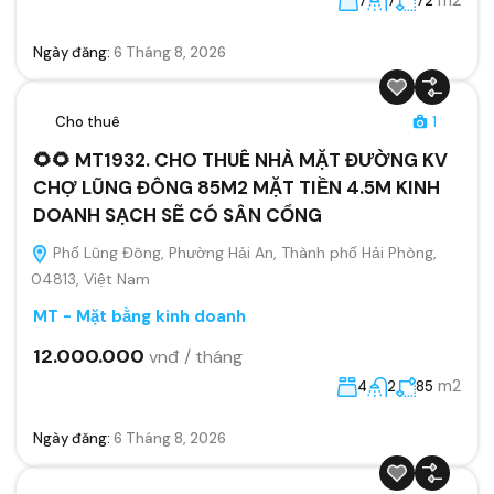
7
7
72
Ngày đăng:
6 Tháng 8, 2026
Cho thuê
1
🌻🌻 MT1932. CHO THUÊ NHÀ MẶT ĐƯỜNG KV
CHỢ LŨNG ĐÔNG 85M2 MẶT TIỀN 4.5M KINH
DOANH SẠCH SẼ CÓ SÂN CỔNG
Phố Lũng Đông, Phường Hải An, Thành phố Hải Phòng,
04813, Việt Nam
MT - Mặt bằng kinh doanh
12.000.000
vnđ / tháng
m2
4
2
85
Ngày đăng:
6 Tháng 8, 2026