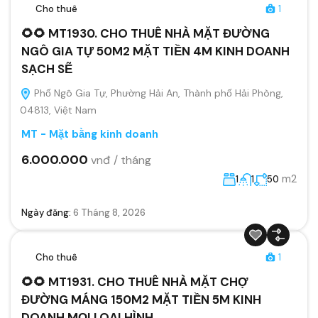
Cho thuê
1
🌻🌻 MT1930. CHO THUÊ NHÀ MẶT ĐƯỜNG
NGÔ GIA TỰ 50M2 MẶT TIỀN 4M KINH DOANH
SẠCH SẼ
Phố Ngô Gia Tự, Phường Hải An, Thành phố Hải Phòng,
04813, Việt Nam
MT - Mặt bằng kinh doanh
6.000.000
vnđ / tháng
m2
1
1
50
Ngày đăng:
6 Tháng 8, 2026
Cho thuê
1
🌻🌻 MT1931. CHO THUÊ NHÀ MẶT CHỢ
ĐƯỜNG MÁNG 150M2 MẶT TIỀN 5M KINH
DOANH MỌI LOẠI HÌNH