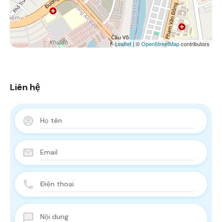
Leaflet
| ©
OpenStreetMap
contributors
Liên hệ