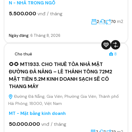
N - NHÀ TRONG NGÕ
5.500.000
vnđ / tháng
m2
2
1
70
Ngày đăng:
6 Tháng 8, 2026
Cho thuê
8
🌻🌻 MT1933. CHO THUÊ TÒA NHÀ MẶT
ĐƯỜNG ĐÀ NẴNG – LÊ THÁNH TÔNG 72M2
MẶT TIỀN 5.2M KINH DOANH SẠCH SẼ CÓ
THANG MÁY
Đường Đà Nẵng, Gia Viên, Phường Gia Viên, Thành phố
Hải Phòng, 18000, Việt Nam
MT - Mặt bằng kinh doanh
50.000.000
vnđ / tháng
m2