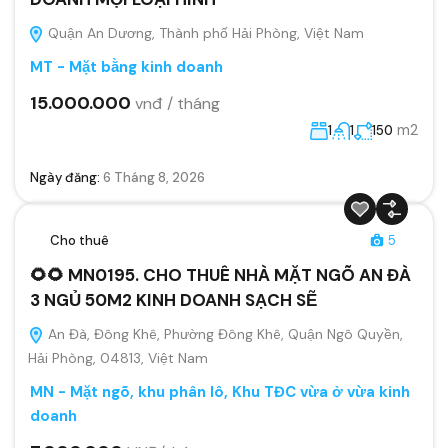
Quận An Dương, Thành phố Hải Phòng, Việt Nam
MT - Mặt bằng kinh doanh
15.000.000
vnđ / tháng
m2
1
1
150
Ngày đăng:
6 Tháng 8, 2026
Cho thuê
5
🌻🌻 MN0195. CHO THUÊ NHÀ MẶT NGÕ AN ĐÀ
3 NGỦ 50M2 KINH DOANH SẠCH SẼ
An Đà, Đông Khê, Phường Đông Khê, Quận Ngô Quyền,
Hải Phòng, 04813, Việt Nam
MN - Mặt ngõ, khu phân lô, Khu TĐC vừa ở vừa kinh
doanh