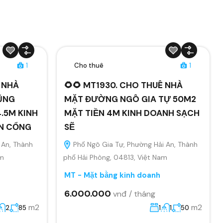
1
Cho thuê
1
Ê NHÀ
🌻🌻 MT1930. CHO THUÊ NHÀ
ŨNG
MẶT ĐƯỜNG NGÔ GIA TỰ 50M2
.5M KINH
MẶT TIỀN 4M KINH DOANH SẠCH
ÂN CỔNG
SẼ
 An, Thành
Phố Ngô Gia Tự, Phường Hải An, Thành
am
phố Hải Phòng, 04813, Việt Nam
MT - Mặt bằng kinh doanh
6.000.000
vnđ / tháng
m2
m2
2
85
1
1
50