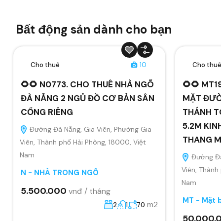
Bất động sản dành cho bạn
Cho thuê
10
Cho thu
🌻🌻 N0773. CHO THUÊ NHÀ NGÕ
🌻🌻 MT1
ĐÀ NẴNG 2 NGỦ ĐỒ CƠ BẢN SÂN
MẶT ĐƯỜ
CỔNG RIÊNG
THÁNH T
5.2M KIN
Đường Đà Nẵng, Gia Viên, Phường Gia
THANG 
Viên, Thành phố Hải Phòng, 18000, Việt
Nam
Đường Đà
Viên, Thành
N - NHÀ TRONG NGÕ
Nam
5.500.000
vnđ / tháng
MT - Mặt 
m2
2
1
70
50.000.