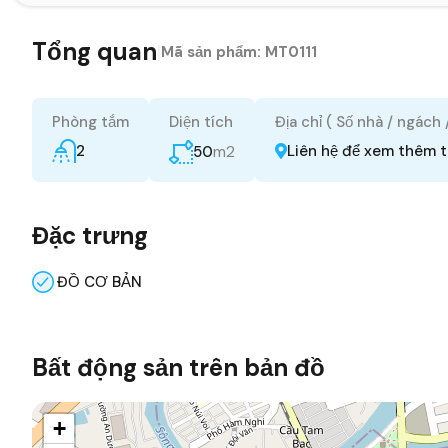
Tổng quan
|
Mã sản phẩm:
MT0111
Phòng tắm
Diện tích
Địa chỉ ( Số nhà / ngách
2
m2
Liên hệ để xem thêm t
50
Đặc trưng
ĐỒ CƠ BẢN
Bất động sản trên bản đồ
+