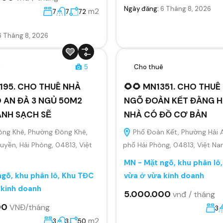
Ngày đăng:
6 Tháng 8, 2026
m2
7
7
72
6 Tháng 8, 2026
ê
5
Cho thuê
195. CHO THUÊ NHÀ
🌻🌻 MN1351. CHO THU
 AN ĐÀ 3 NGỦ 50M2
NGÕ ĐOÀN KẾT ĐẰNG H
ANH SẠCH SẼ
NHÀ CÓ ĐỒ CƠ BẢN
ông Khê, Phường Đông Khê,
Phố Đoàn Kết, Phường Hải 
yền, Hải Phòng, 04813, Việt
phố Hải Phòng, 04813, Việt N
MN - Mặt ngõ, khu phân lô
gõ, khu phân lô, Khu TĐC
vừa ở vừa kinh doanh
 kinh doanh
5.000.000
vnđ / tháng
00
VNĐ/tháng
3
m2
3
3
50