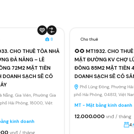
ê
8
Cho thuê
933. CHO THUÊ TÒA NHÀ
🌻🌻 MT1932. CHO THU
NG ĐÀ NẴNG – LÊ
MẶT ĐƯỜNG KV CHỢ L
ÔNG 72M2 MẶT TIỀN
ĐÔNG 85M2 MẶT TIỀN 4
H DOANH SẠCH SẼ CÓ
DOANH SẠCH SẼ CÓ S
MÁY
Phố Lũng Đông, Phường Hải
phố Hải Phòng, 04813, Việt N
 Nẵng, Gia Viên, Phường Gia
 phố Hải Phòng, 18000, Việt
MT - Mặt bằng kinh doanh
12.000.000
vnđ / tháng
bằng kinh doanh
4
000
vnđ / tháng