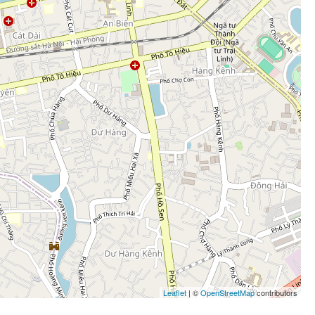
Leaflet
| ©
OpenStreetMap
contributors