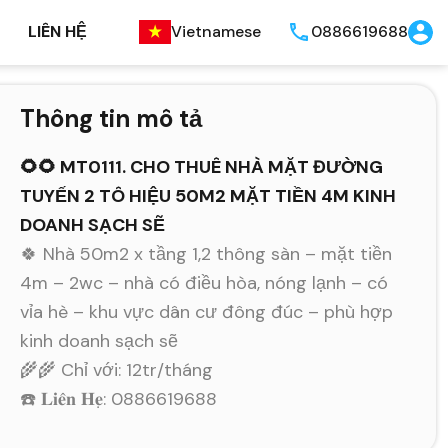
LIÊN HỆ
Vietnamese
0886619688
Thông tin mô tả
🌻🌻 MT0111. CHO THUÊ NHÀ MẶT ĐƯỜNG
TUYẾN 2 TÔ HIỆU 50M2 MẶT TIỀN 4M KINH
DOANH SẠCH SẼ
🍀 Nhà 50m2 x tầng 1,2 thông sàn – mặt tiền
4m – 2wc – nhà có điều hòa, nóng lạnh – có
vỉa hè – khu vực dân cư đông đúc – phù hợp
kinh doanh sạch sẽ
🌾🌾 Chỉ với: 12tr/tháng
☎️ 𝐋𝐢𝐞̂𝐧 𝐇𝐞̣: 0886619688