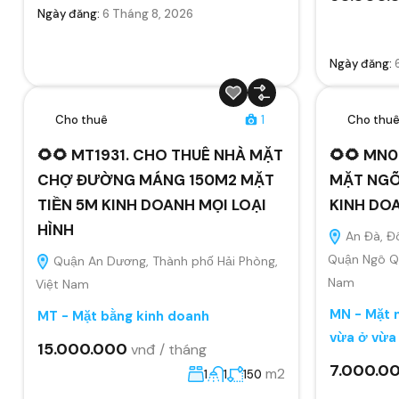
Ngày đăng:
6 Tháng 8, 2026
Ngày đăng:
Cho thuê
1
Cho thu
🌻🌻 MT1931. CHO THUÊ NHÀ MẶT
🌻🌻 MN0
CHỢ ĐƯỜNG MÁNG 150M2 MẶT
MẶT NGÕ
TIỀN 5M KINH DOANH MỌI LOẠI
KINH DO
HÌNH
An Đà, Đ
Quận Ngô Qu
Quận An Dương, Thành phố Hải Phòng,
Nam
Việt Nam
MN - Mặt n
MT - Mặt bằng kinh doanh
vừa ở vừa
15.000.000
vnđ / tháng
7.000.0
m2
1
1
150