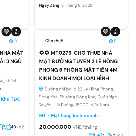
Ngày đăng:
6 Tháng 8, 2026
5
Cho thuê
5
Ê NHÀ MẶT
🌻🌻 MT0273. CHO THUÊ NHÀ
ẢI 3 NGỦ
MẶT ĐƯỜNG TUYẾN 2 LÊ HỒNG
PHONG 5 PHÒNG MẶT TIỀN 4M
KINH DOANH MỌI LOẠI HÌNH
An, Thành
am
Đường nội bộ lô 22 Lê Hồng Phong,
Đông Khê, Phường Đông Khê, Quận Ngô
, Khu TĐC
Quyền, Hải Phòng, 18000, Việt Nam
MT - Mặt bằng kinh doanh
20.000.000
m2
VNĐ/tháng
2
40
m2
5
4
60