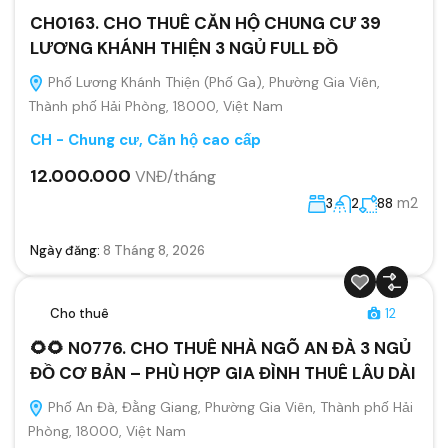
CH0163. CHO THUÊ CĂN HỘ CHUNG CƯ 39
LƯƠNG KHÁNH THIỆN 3 NGỦ FULL ĐỒ
Phố Lương Khánh Thiện (Phố Ga), Phường Gia Viên,
Thành phố Hải Phòng, 18000, Việt Nam
CH - Chung cư, Căn hộ cao cấp
12.000.000
VNĐ/tháng
m2
3
2
88
Ngày đăng:
8 Tháng 8, 2026
Cho thuê
12
🌻🌻 N0776. CHO THUÊ NHÀ NGÕ AN ĐÀ 3 NGỦ
ĐỒ CƠ BẢN – PHÙ HỢP GIA ĐÌNH THUÊ LÂU DÀI
Phố An Đà, Đằng Giang, Phường Gia Viên, Thành phố Hải
Phòng, 18000, Việt Nam