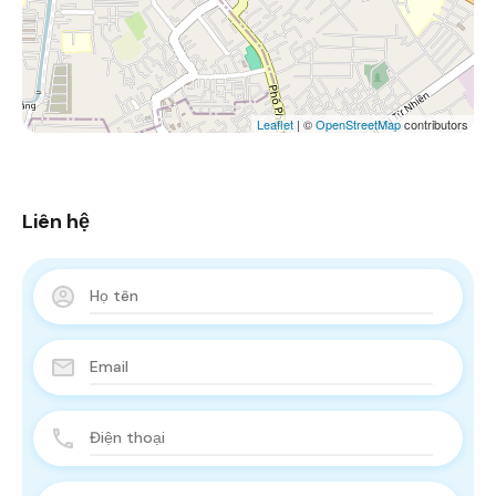
Leaflet
| ©
OpenStreetMap
contributors
Liên hệ