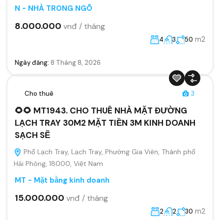
N - NHÀ TRONG NGÕ
8.000.000
vnđ / tháng
m2
4
3
50
Ngày đăng:
8 Tháng 8, 2026
Cho thuê
3
🌻🌻 MT1943. CHO THUÊ NHÀ MẶT ĐƯỜNG
LẠCH TRAY 30M2 MẶT TIỀN 3M KINH DOANH
SẠCH SẼ
Phố Lạch Tray, Lạch Tray, Phường Gia Viên, Thành phố
Hải Phòng, 18000, Việt Nam
MT - Mặt bằng kinh doanh
15.000.000
vnđ / tháng
m2
2
2
30