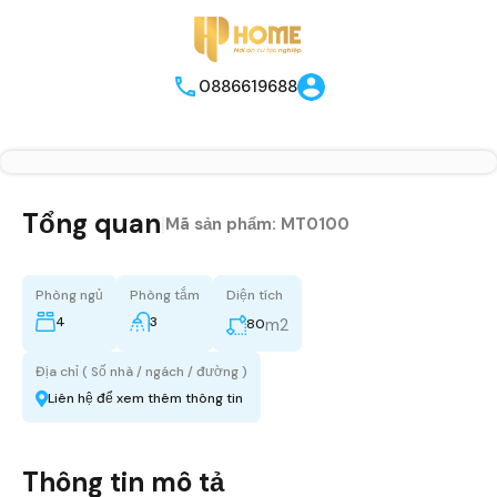
0886619688
Tổng quan
|
Mã sản phẩm:
MT0100
Phòng ngủ
Phòng tắm
Diện tích
4
3
m2
80
Địa chỉ ( Số nhà / ngách / đường )
Liên hệ để xem thêm thông tin
Thông tin mô tả