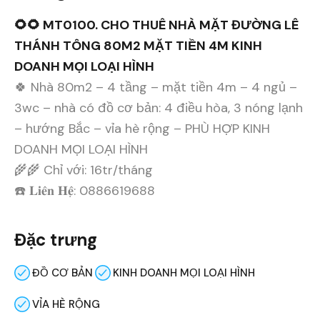
🌻🌻 MT0100. CHO THUÊ NHÀ MẶT ĐƯỜNG LÊ
THÁNH TÔNG 80M2 MẶT TIỀN 4M KINH
DOANH MỌI LOẠI HÌNH
🍀 Nhà 80m2 – 4 tầng – mặt tiền 4m – 4 ngủ –
3wc – nhà có đồ cơ bản: 4 điều hòa, 3 nóng lạnh
– hướng Bắc – vỉa hè rộng – PHÙ HỢP KINH
DOANH MỌI LOẠI HÌNH
🌾🌾 Chỉ với: 16tr/tháng
☎️ 𝐋𝐢𝐞̂𝐧 𝐇𝐞̣̂: 0886619688
Đặc trưng
ĐỒ CƠ BẢN
KINH DOANH MỌI LOẠI HÌNH
VỈA HÈ RỘNG