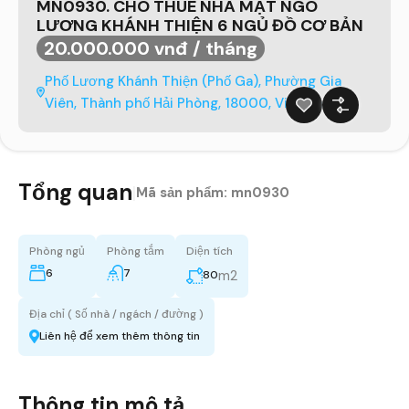
MN0930. CHO THUÊ NHÀ MẶT NGÕ
LƯƠNG KHÁNH THIỆN 6 NGỦ ĐỒ CƠ BẢN
20.000.000 vnđ / tháng
Phố Lương Khánh Thiện (Phố Ga), Phường Gia
Viên, Thành phố Hải Phòng, 18000, Việt Nam
Tổng quan
|
Mã sản phẩm:
mn0930
Phòng ngủ
Phòng tắm
Diện tích
6
7
m2
80
Địa chỉ ( Số nhà / ngách / đường )
Liên hệ để xem thêm thông tin
Thông tin mô tả