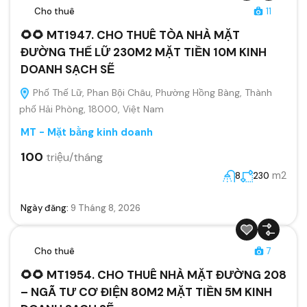
Cho thuê
11
🌻🌻 MT1947. CHO THUÊ TÒA NHÀ MẶT
ĐƯỜNG THẾ LỮ 230M2 MẶT TIỀN 10M KINH
DOANH SẠCH SẼ
Phố Thế Lữ, Phan Bội Châu, Phường Hồng Bàng, Thành
phố Hải Phòng, 18000, Việt Nam
MT - Mặt bằng kinh doanh
100
triệu/tháng
m2
8
230
Ngày đăng:
9 Tháng 8, 2026
Cho thuê
7
🌻🌻 MT1954. CHO THUÊ NHÀ MẶT ĐƯỜNG 208
– NGÃ TƯ CƠ ĐIỆN 80M2 MẶT TIỀN 5M KINH