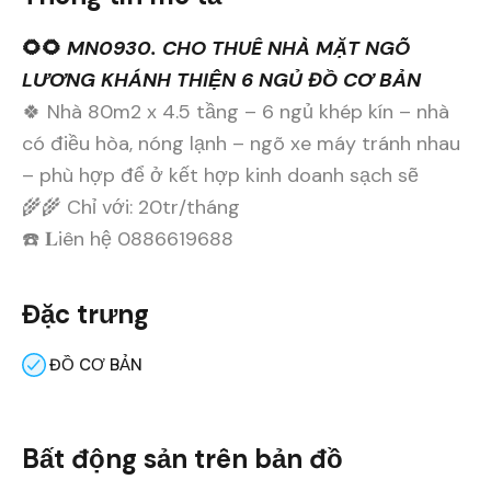
🌻🌻
MN0930. CHO THUÊ NHÀ MẶT NGÕ
LƯƠNG KHÁNH THIỆN 6 NGỦ ĐỒ CƠ BẢN
🍀 Nhà 80m2 x 4.5 tầng – 6 ngủ khép kín – nhà
có điều hòa, nóng lạnh – ngõ xe máy tránh nhau
– phù hợp để ở kết hợp kinh doanh sạch sẽ
🌾🌾 Chỉ với: 20tr/tháng
☎️ 𝐋iên hệ 0886619688
Đặc trưng
ĐỒ CƠ BẢN
Bất động sản trên bản đồ