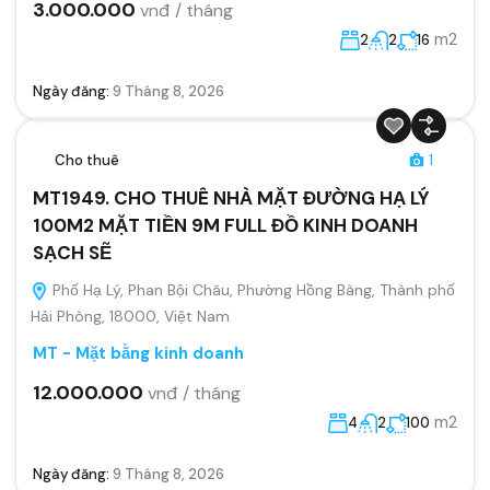
3.000.000
vnđ / tháng
m2
2
2
16
Ngày đăng:
9 Tháng 8, 2026
Cho thuê
1
MT1949. CHO THUÊ NHÀ MẶT ĐƯỜNG HẠ LÝ
100M2 MẶT TIỀN 9M FULL ĐỒ KINH DOANH
SẠCH SẼ
Phố Hạ Lý, Phan Bội Châu, Phường Hồng Bàng, Thành phố
Hải Phòng, 18000, Việt Nam
MT - Mặt bằng kinh doanh
12.000.000
vnđ / tháng
m2
4
2
100
Ngày đăng:
9 Tháng 8, 2026