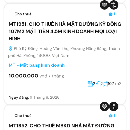
Cho thuê
1
MT1951. CHO THUÊ NHÀ MẶT ĐƯỜNG KỲ ĐỒNG
107M2 MẶT TIỀN 4.5M KINH DOANH MỌI LOẠI
HÌNH
Phố Kỳ Đồng, Hoàng Văn Thụ, Phường Hồng Bàng, Thành
phố Hải Phòng, 18000, Việt Nam
MT - Mặt bằng kinh doanh
10.000.000
vnđ / tháng
m2
2
2
107
Ngày đăng:
9 Tháng 8, 2026
Cho thuê
1
MT1952. CHO THUÊ MBKD NHÀ MẶT ĐƯỜNG