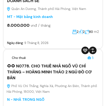
DOANH SACH SẼ
Quận An Dương, Thành phố Hải Phòng, Việt Nam
MT - Mặt bằng kinh doanh
8.000.000
vnđ / tháng
m2
2
2
80
Ngày đăng:
9 Tháng 8, 2026
Cho thuê
5
🌻🌻 N0778. CHO THUÊ NHÀ NGÕ VŨ CHÍ
THẮNG – HOÀNG MINH THẢO 2 NGỦ ĐỒ CƠ
BẢN
Phố Vũ Chí Thắng, Nghĩa Xá, Phường An Biên, Thành phố
Hải Phòng, 18000, Việt Nam
N - NHÀ TRONG NGÕ