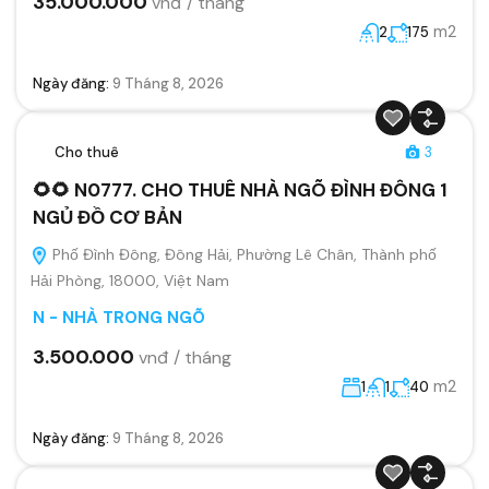
35.000.000
vnđ / tháng
m2
2
175
Ngày đăng:
9 Tháng 8, 2026
Cho thuê
3
🌻🌻 N0777. CHO THUÊ NHÀ NGÕ ĐÌNH ĐÔNG 1
NGỦ ĐỒ CƠ BẢN
Phố Đình Đông, Đông Hải, Phường Lê Chân, Thành phố
Hải Phòng, 18000, Việt Nam
N - NHÀ TRONG NGÕ
3.500.000
vnđ / tháng
m2
1
1
40
Ngày đăng:
9 Tháng 8, 2026