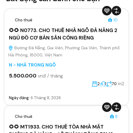
Cho thuê
10
🌻🌻 N0773. CHO THUÊ NHÀ NGÕ ĐÀ NẴNG 2
NGỦ ĐỒ CƠ BẢN SÂN CỔNG RIÊNG
Đường Đà Nẵng, Gia Viên, Phường Gia Viên, Thành phố
Hải Phòng, 18000, Việt Nam
N - NHÀ TRONG NGÕ
5.500.000
vnđ / tháng
m2
2
1
70
Ngày đăng:
6 Tháng 8, 2026
Cho thuê
8
🌻🌻 MT1933. CHO THUÊ TÒA NHÀ MẶT