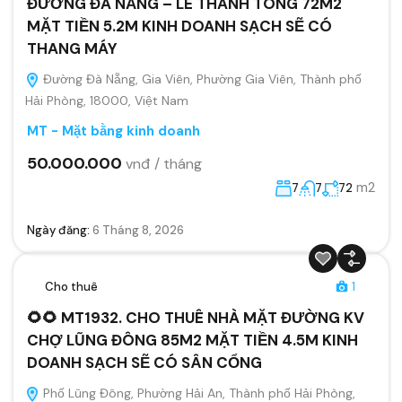
ĐƯỜNG ĐÀ NẴNG – LÊ THÁNH TÔNG 72M2
MẶT TIỀN 5.2M KINH DOANH SẠCH SẼ CÓ
THANG MÁY
Đường Đà Nẵng, Gia Viên, Phường Gia Viên, Thành phố
Hải Phòng, 18000, Việt Nam
MT - Mặt bằng kinh doanh
50.000.000
vnđ / tháng
m2
7
7
72
Ngày đăng:
6 Tháng 8, 2026
Cho thuê
1
🌻🌻 MT1932. CHO THUÊ NHÀ MẶT ĐƯỜNG KV
CHỢ LŨNG ĐÔNG 85M2 MẶT TIỀN 4.5M KINH
DOANH SẠCH SẼ CÓ SÂN CỔNG
Phố Lũng Đông, Phường Hải An, Thành phố Hải Phòng,