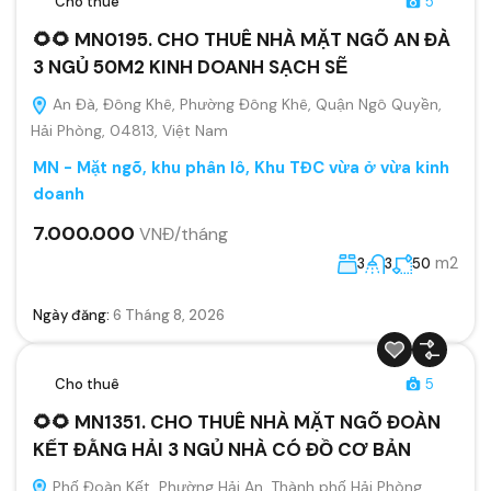
Cho thuê
5
🌻🌻 MN0195. CHO THUÊ NHÀ MẶT NGÕ AN ĐÀ
3 NGỦ 50M2 KINH DOANH SẠCH SẼ
An Đà, Đông Khê, Phường Đông Khê, Quận Ngô Quyền,
Hải Phòng, 04813, Việt Nam
MN - Mặt ngõ, khu phân lô, Khu TĐC vừa ở vừa kinh
doanh
7.000.000
VNĐ/tháng
m2
3
3
50
Ngày đăng:
6 Tháng 8, 2026
Cho thuê
5
🌻🌻 MN1351. CHO THUÊ NHÀ MẶT NGÕ ĐOÀN
KẾT ĐẰNG HẢI 3 NGỦ NHÀ CÓ ĐỒ CƠ BẢN
Phố Đoàn Kết, Phường Hải An, Thành phố Hải Phòng,