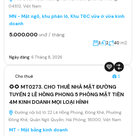
04813, Việt Nam
MN - Mặt ngõ, khu phân lô, Khu TĐC vừa ở vừa kinh
doanh
5.000.000
vnđ / tháng
m2
3
2
40
Ngày đăng:
6 Tháng 8, 2026
Cho thuê
5
🌻🌻 MT0273. CHO THUÊ NHÀ MẶT ĐƯỜNG
TUYẾN 2 LÊ HỒNG PHONG 5 PHÒNG MẶT TIỀN
4M KINH DOANH MỌI LOẠI HÌNH
Đường nội bộ lô 22 Lê Hồng Phong, Đông Khê, Phường
Đông Khê, Quận Ngô Quyền, Hải Phòng, 18000, Việt Nam
MT - Mặt bằng kinh doanh