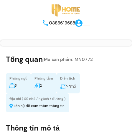
0886619688
Tổng quan
|
Mã sản phẩm:
MN0772
Phòng ngủ
Phòng tắm
Diện tích
3
2
m2
57
Địa chỉ ( Số nhà / ngách / đường )
Liên hệ để xem thêm thông tin
Thông tin mô tả