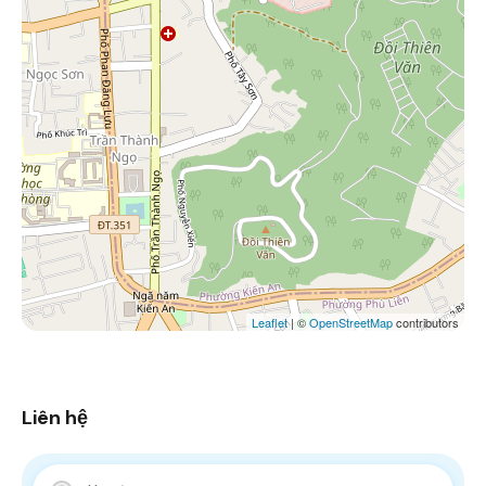
Leaflet
| ©
OpenStreetMap
contributors
Liên hệ