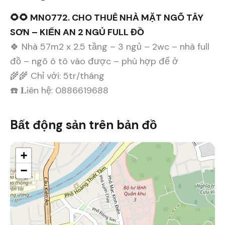
🌻🌻 MN0772. CHO THUÊ NHÀ MẶT NGÕ TÂY
SƠN – KIẾN AN 2 NGỦ FULL ĐỒ
🍀 Nhà 57m2 x 2.5 tầng – 3 ngủ – 2wc – nhà full
đồ – ngõ ô tô vào được – phù hợp để ở
🌾🌾 Chỉ với: 5tr/tháng
☎️ 𝐋iên hệ: 0886619688
Bất động sản trên bản đồ
+
−