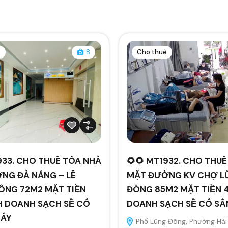
ê
8
Cho thuê
933. CHO THUÊ TÒA NHÀ
🌻🌻 MT1932. CHO THU
NG ĐÀ NẴNG – LÊ
MẶT ĐƯỜNG KV CHỢ L
ÔNG 72M2 MẶT TIỀN
ĐÔNG 85M2 MẶT TIỀN 4
H DOANH SẠCH SẼ CÓ
DOANH SẠCH SẼ CÓ S
MÁY
Phố Lũng Đông, Phường Hải