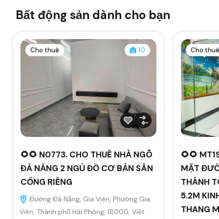
Bất động sản dành cho bạn
Cho thuê
10
Cho thu
🌻🌻 N0773. CHO THUÊ NHÀ NGÕ
🌻🌻 MT1
ĐÀ NẴNG 2 NGỦ ĐỒ CƠ BẢN SÂN
MẶT ĐƯỜ
CỔNG RIÊNG
THÁNH T
5.2M KIN
Đường Đà Nẵng, Gia Viên, Phường Gia
THANG 
Viên, Thành phố Hải Phòng, 18000, Việt