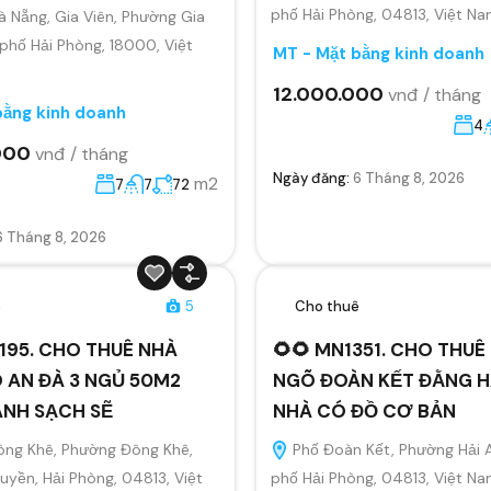
phố Hải Phòng, 04813, Việt N
 Nẵng, Gia Viên, Phường Gia
 phố Hải Phòng, 18000, Việt
MT - Mặt bằng kinh doanh
12.000.000
vnđ / tháng
bằng kinh doanh
4
000
vnđ / tháng
Ngày đăng:
6 Tháng 8, 2026
m2
7
7
72
6 Tháng 8, 2026
ê
5
Cho thuê
195. CHO THUÊ NHÀ
🌻🌻 MN1351. CHO THU
 AN ĐÀ 3 NGỦ 50M2
NGÕ ĐOÀN KẾT ĐẰNG H
ANH SẠCH SẼ
NHÀ CÓ ĐỒ CƠ BẢN
ông Khê, Phường Đông Khê,
Phố Đoàn Kết, Phường Hải 
yền, Hải Phòng, 04813, Việt
phố Hải Phòng, 04813, Việt N