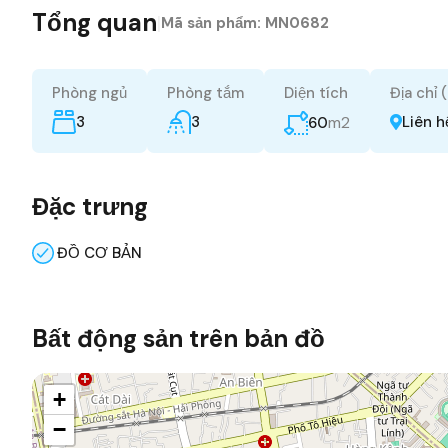
Tổng quan
|
Mã sản phẩm:
MN0682
Phòng ngủ
Phòng tắm
Diện tích
Địa chỉ 
3
3
m2
Liên h
60
Đặc trưng
ĐỒ CƠ BẢN
Bất động sản trên bản đồ
+
−