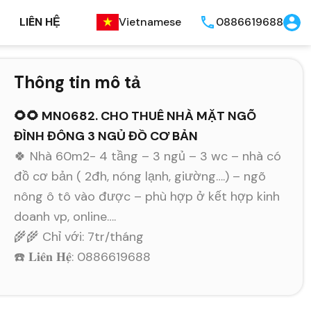
LIÊN HỆ
Vietnamese
0886619688
Thông tin mô tả
🌻🌻 MN0682. CHO THUÊ NHÀ MẶT NGÕ
ĐÌNH ĐÔNG 3 NGỦ ĐỒ CƠ BẢN
🍀 Nhà 60m2- 4 tầng – 3 ngủ – 3 wc – nhà có
đồ cơ bản ( 2đh, nóng lạnh, giường….) – ngõ
nông ô tô vào được – phù hợp ở kết hợp kinh
doanh vp, online….
🌾🌾 Chỉ với: 7tr/tháng
☎️ 𝐋𝐢𝐞̂𝐧 𝐇𝐞̣̂: 0886619688