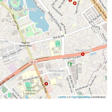
Leaflet
| ©
OpenStreetMap
contributors