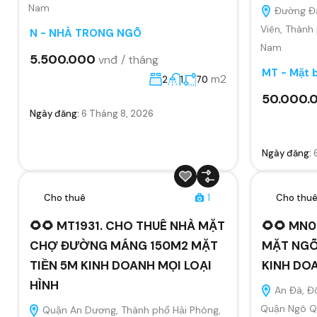
Nam
Đường Đà
Viên, Thành
N - NHÀ TRONG NGÕ
Nam
5.500.000
vnđ / tháng
MT - Mặt 
m2
2
1
70
50.000.
Ngày đăng:
6 Tháng 8, 2026
Ngày đăng:
Cho thuê
1
Cho thu
🌻🌻 MT1931. CHO THUÊ NHÀ MẶT
🌻🌻 MN0
CHỢ ĐƯỜNG MÁNG 150M2 MẶT
MẶT NGÕ
TIỀN 5M KINH DOANH MỌI LOẠI
KINH DO
HÌNH
An Đà, Đ
Quận Ngô Qu
Quận An Dương, Thành phố Hải Phòng,