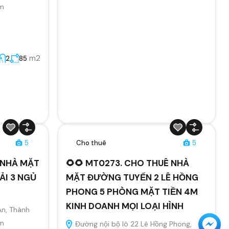
am
m2
2
85
5
Cho thuê
5
Ê NHÀ MẶT
🌻🌻 MT0273. CHO THUÊ NHÀ
ẢI 3 NGỦ
MẶT ĐƯỜNG TUYẾN 2 LÊ HỒNG
PHONG 5 PHÒNG MẶT TIỀN 4M
KINH DOANH MỌI LOẠI HÌNH
An, Thành
am
Đường nội bộ lô 22 Lê Hồng Phong,