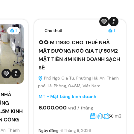
1
Cho thuê
1
🌻🌻 MT1930. CHO THUÊ NHÀ
MẶT ĐƯỜNG NGÔ GIA TỰ 50M2
MẶT TIỀN 4M KINH DOANH SẠCH
SẼ
Phố Ngô Gia Tự, Phường Hải An, Thành
phố Hải Phòng, 04813, Việt Nam
Ê NHÀ
MT - Mặt bằng kinh doanh
ŨNG
6.000.000
vnđ / tháng
.5M KINH
m2
1
1
50
ÂN CỔNG
 An, Thành
Ngày đăng:
6 Tháng 8, 2026