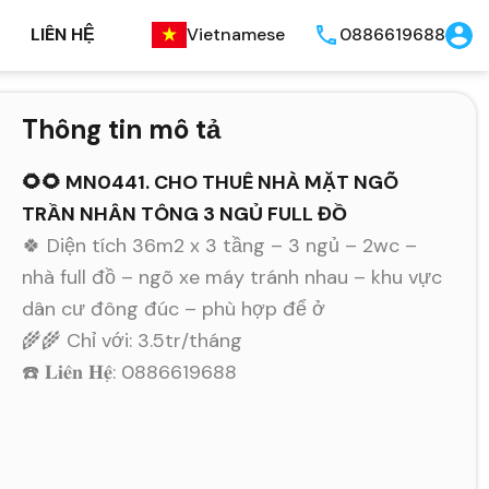
LIÊN HỆ
Vietnamese
0886619688
Thông tin mô tả
🌻🌻 MN0441. CHO THUÊ NHÀ MẶT NGÕ
TRẦN NHÂN TÔNG 3 NGỦ FULL ĐỒ
🍀 Diện tích 36m2 x 3 tầng – 3 ngủ – 2wc –
nhà full đồ – ngõ xe máy tránh nhau – khu vực
dân cư đông đúc – phù hợp để ở
🌾🌾 Chỉ với: 3.5tr/tháng
☎️ 𝐋𝐢𝐞̂𝐧 𝐇𝐞̣̂: 0886619688