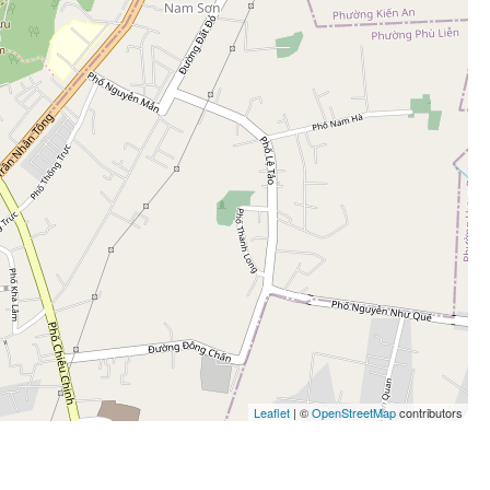
Leaflet
| ©
OpenStreetMap
contributors