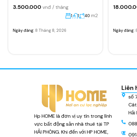
3.500.000
18.000.
vnđ / tháng
m2
1
1
40
Ngày đăng:
8 Tháng 8, 2026
Ngày đăng:
Liên 
số 
Cát
Hải
Hp HOME là đơn vị uy tín trong lĩnh
088
vực bất động sản nhà thuê tại TP
HẢI PHÒNG. Khi đến với HP HOME,
091