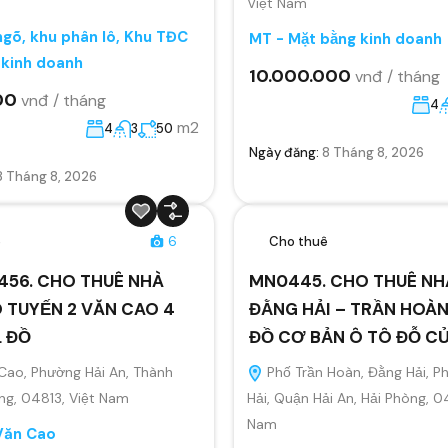
Việt Nam
gõ, khu phân lô, Khu TĐC
MT - Mặt bằng kinh doanh
 kinh doanh
10.000.000
vnđ / tháng
00
vnđ / tháng
4
m2
4
3
50
Ngày đăng:
8 Tháng 8, 2026
8 Tháng 8, 2026
ê
6
Cho thuê
456. CHO THUÊ NHÀ
MN0445. CHO THUÊ NH
 TUYẾN 2 VĂN CAO 4
ĐẰNG HẢI – TRẦN HOÀN
L ĐỒ
ĐỒ CƠ BẢN Ô TÔ ĐỖ C
Cao, Phường Hải An, Thành
Phố Trần Hoàn, Đằng Hải, 
ng, 04813, Việt Nam
Hải, Quận Hải An, Hải Phòng, 0
Nam
Văn Cao