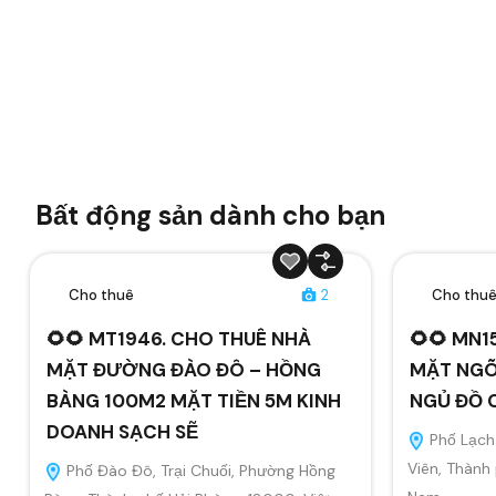
Bất động sản dành cho bạn
Cho thuê
2
Cho thu
🌻🌻 MT1946. CHO THUÊ NHÀ
🌻🌻 MN1
MẶT ĐƯỜNG ĐÀO ĐÔ – HỒNG
MẶT NGÕ
BÀNG 100M2 MẶT TIỀN 5M KINH
NGỦ ĐỒ 
DOANH SẠCH SẼ
Phố Lạch 
Viên, Thành
Phố Đào Đô, Trại Chuối, Phường Hồng