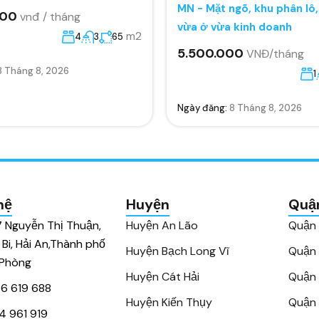
MN - Mặt ngõ, khu phân lô
000
vnđ / tháng
vừa ở vừa kinh doanh
m2
4
3
65
5.500.000
VNĐ/tháng
8 Tháng 8, 2026
1
Ngày đăng:
8 Tháng 8, 2026
hệ
Huyện
Quậ
7 Nguyễn Thị Thuận,
Huyện An Lão
Quận
 Bi, Hải An,Thành phố
Huyện Bạch Long Vĩ
Quận
 Phòng
Huyện Cát Hải
Quận 
6 619 688
Huyện Kiến Thụy
Quận 
4 961 919