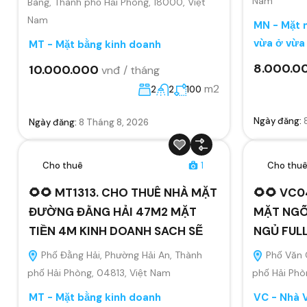
Nam
Bàng, Thành phố Hải Phòng, 18000, Việt
Nam
MN - Mặt n
vừa ở vừa
MT - Mặt bằng kinh doanh
8.000.0
10.000.000
vnđ / tháng
m2
2
2
100
Ngày đăng:
Ngày đăng:
8 Tháng 8, 2026
Cho thuê
1
Cho thu
🌻🌻 MT1313. CHO THUÊ NHÀ MẶT
🌻🌻 VC0
ĐƯỜNG ĐẰNG HẢI 47M2 MẶT
MẶT NGÕ
TIỀN 4M KINH DOANH SACH SẼ
NGỦ FUL
Phố Đằng Hải, Phường Hải An, Thành
Phố Văn 
phố Hải Phòng, 04813, Việt Nam
phố Hải Phò
MT - Mặt bằng kinh doanh
VC - Nhà 