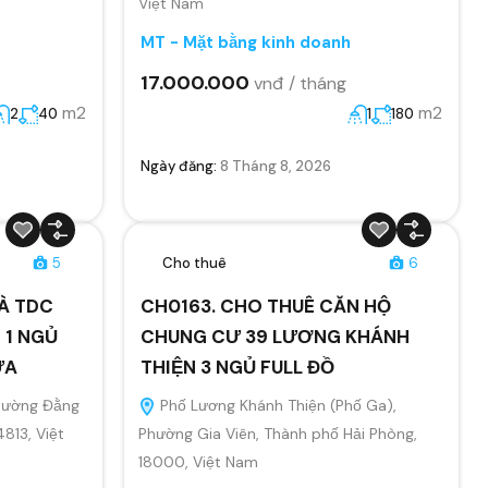
Việt Nam
MT - Mặt bằng kinh doanh
17.000.000
vnđ / tháng
m2
m2
2
40
1
180
Ngày đăng:
8 Tháng 8, 2026
5
Cho thuê
6
À TDC
CH0163. CHO THUÊ CĂN HỘ
 1 NGỦ
CHUNG CƯ 39 LƯƠNG KHÁNH
ỬA
THIỆN 3 NGỦ FULL ĐỒ
Phường Đằng
Phố Lương Khánh Thiện (Phố Ga),
4813, Việt
Phường Gia Viên, Thành phố Hải Phòng,
18000, Việt Nam