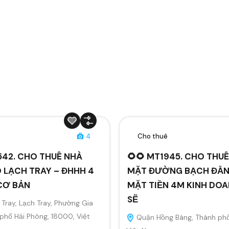
ê
4
Cho thuê
542. CHO THUÊ NHÀ
🌻🌻 MT1945. CHO THU
 LẠCH TRAY – ĐHHH 4
MẶT ĐƯỜNG BẠCH ĐẰ
CƠ BẢN
MẶT TIỀN 4M KINH DO
SẼ
Tray, Lạch Tray, Phường Gia
 phố Hải Phòng, 18000, Việt
Quận Hồng Bàng, Thành phố