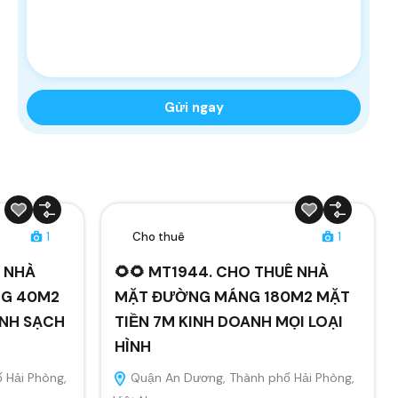
1
Cho thuê
1
Ê NHÀ
🌻🌻 MT1944. CHO THUÊ NHÀ
NG 40M2
MẶT ĐƯỜNG MÁNG 180M2 MẶT
ANH SẠCH
TIỀN 7M KINH DOANH MỌI LOẠI
HÌNH
 Hải Phòng,
Quận An Dương, Thành phố Hải Phòng,