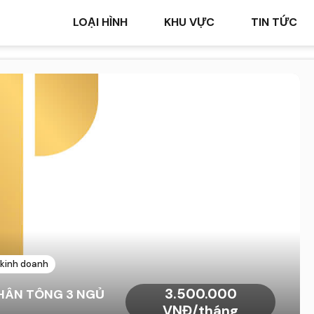
LOẠI HÌNH
KHU VỰC
TIN TỨC
 kinh doanh
3.500.000
HÂN TÔNG 3 NGỦ
VNĐ/tháng