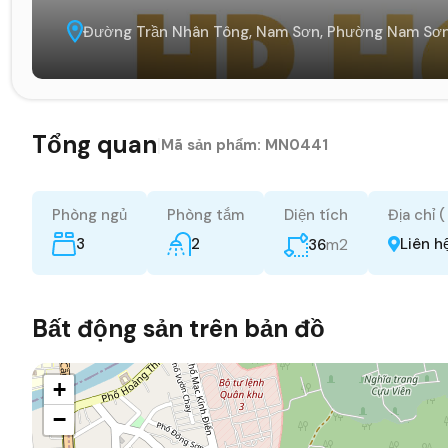
Đường Trần Nhân Tông, Nam Sơn, Phường Nam Sơn, 
Tổng quan
|
Mã sản phẩm:
MN0441
Phòng ngủ
Phòng tắm
Diện tích
Địa chỉ 
3
2
m2
Liên h
36
Bất động sản trên bản đồ
+
−