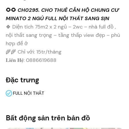
🌻🌻
CH0295. CHO THUÊ CĂN HỘ CHUNG CƯ
MINATO 2 NGỦ FULL NỘI THẤT SANG SỊN
🍀 Diện tích 75m2 x 2 ngủ – 2wc – nhà full đồ ,
nội thất sang trọng – tầng thấp view đẹp – phù
hợp để ở
🌾🌾 Chỉ với: 15tr/tháng
𝐋𝐢𝐞̂𝐧 𝐇𝐞̣̂: 0886619688
Đặc trưng
FULL NỘI THẤT
Bất động sản trên bản đồ