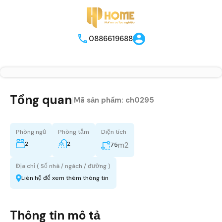
0886619688
Tổng quan
|
Mã sản phẩm:
ch0295
Phòng ngủ
Phòng tắm
Diện tích
2
2
m2
75
Địa chỉ ( Số nhà / ngách / đường )
Liên hệ để xem thêm thông tin
Thông tin mô tả