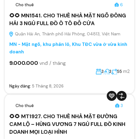
Cho thuê
6
🌻🌻 MN1541. CHO THUÊ NHÀ MẶT NGÕ ĐÔNG
HẢI 3 NGỦ FULL ĐỒ Ô TÔ ĐỖ CỬA
Quận Hải An, Thành phố Hải Phòng, 04813, Việt Nam
MN - Mặt ngõ, khu phân lô, Khu TĐC vừa ở vừa kinh
doanh
9.000.000
vnđ / tháng
m2
3
3
55
Ngày đăng:
5 Tháng 8, 2026
Cho thuê
3
🌻🌻 MT1927. CHO THUÊ NHÀ MẶT ĐƯỜNG
CAM LỘ – HÙNG VƯƠNG 7 NGỦ FULL ĐỒ KINH
DOANH MỌI LOẠI HÌNH