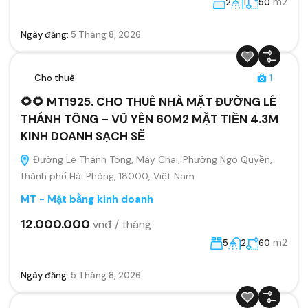
m2
2
1
50
Ngày đăng:
5 Tháng 8, 2026
Cho thuê
1
🌻🌻 MT1925. CHO THUÊ NHÀ MẶT ĐƯỜNG LÊ
THÁNH TÔNG – VŨ YÊN 60M2 MẶT TIỀN 4.3M
KINH DOANH SẠCH SẼ
Đường Lê Thánh Tông, Máy Chai, Phường Ngô Quyền,
Thành phố Hải Phòng, 18000, Việt Nam
MT - Mặt bằng kinh doanh
12.000.000
vnđ / tháng
m2
5
2
60
Ngày đăng:
5 Tháng 8, 2026