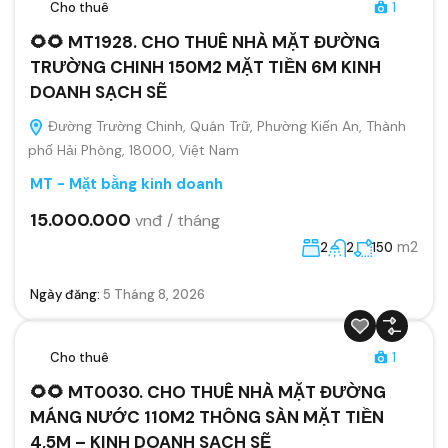
Cho thuê
1
🌻🌻 MT1928. CHO THUÊ NHÀ MẶT ĐƯỜNG
TRƯỜNG CHINH 150M2 MẶT TIỀN 6M KINH
DOANH SẠCH SẼ
Đường Trường Chinh, Quán Trữ, Phường Kiến An, Thành
phố Hải Phòng, 18000, Việt Nam
MT - Mặt bằng kinh doanh
15.000.000
vnđ / tháng
m2
2
2
150
Ngày đăng:
5 Tháng 8, 2026
Cho thuê
1
🌻🌻 MT0030. CHO THUÊ NHÀ MẶT ĐƯỜNG
MÁNG NƯỚC 110M2 THÔNG SÀN MẶT TIỀN
4,5M – KINH DOANH SẠCH SẼ