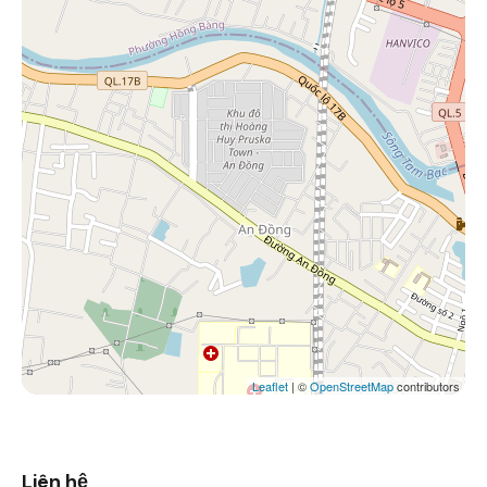
Leaflet
| ©
OpenStreetMap
contributors
Liên hệ