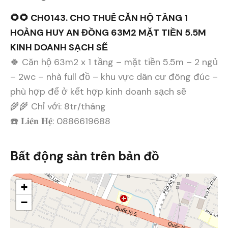
🌻🌻 CH0143. CHO THUÊ CĂN HỘ TẦNG 1
HOÀNG HUY AN ĐỒNG 63M2 MẶT TIỀN 5.5M
KINH DOANH SẠCH SẼ
🍀 Căn hộ 63m2 x 1 tầng – mặt tiền 5.5m – 2 ngủ
– 2wc – nhà full đồ – khu vực dân cư đông đúc –
phù hợp để ở kết hợp kinh doanh sạch sẽ
🌾🌾 Chỉ với: 8tr/tháng
☎️ 𝐋𝐢𝐞̂𝐧 𝐇𝐞̣̂: 0886619688
Bất động sản trên bản đồ
+
−