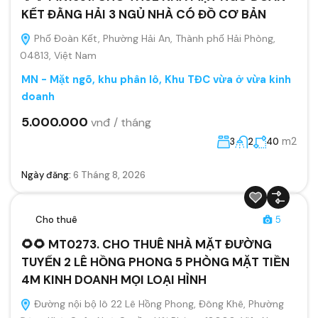
KẾT ĐẰNG HẢI 3 NGỦ NHÀ CÓ ĐỒ CƠ BẢN
Phố Đoàn Kết, Phường Hải An, Thành phố Hải Phòng,
04813, Việt Nam
MN - Mặt ngõ, khu phân lô, Khu TĐC vừa ở vừa kinh
doanh
5.000.000
vnđ / tháng
m2
3
2
40
Ngày đăng:
6 Tháng 8, 2026
Cho thuê
5
🌻🌻 MT0273. CHO THUÊ NHÀ MẶT ĐƯỜNG
TUYẾN 2 LÊ HỒNG PHONG 5 PHÒNG MẶT TIỀN
4M KINH DOANH MỌI LOẠI HÌNH
Đường nội bộ lô 22 Lê Hồng Phong, Đông Khê, Phường