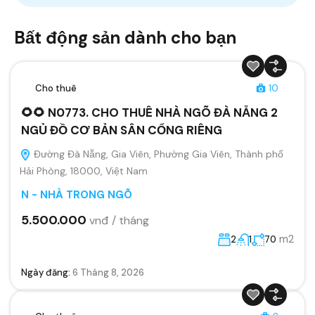
Bất động sản dành cho bạn
Cho thuê
10
🌻🌻 N0773. CHO THUÊ NHÀ NGÕ ĐÀ NẴNG 2
NGỦ ĐỒ CƠ BẢN SÂN CỔNG RIÊNG
Đường Đà Nẵng, Gia Viên, Phường Gia Viên, Thành phố
Hải Phòng, 18000, Việt Nam
N - NHÀ TRONG NGÕ
5.500.000
vnđ / tháng
m2
2
1
70
Ngày đăng:
6 Tháng 8, 2026