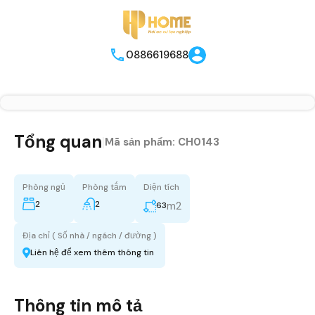
0886619688
Tổng quan
|
Mã sản phẩm:
CH0143
Phòng ngủ
Phòng tắm
Diện tích
2
2
m2
63
Địa chỉ ( Số nhà / ngách / đường )
Liên hệ để xem thêm thông tin
Thông tin mô tả