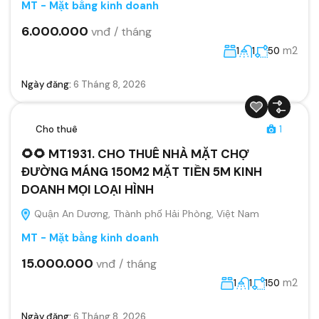
MT - Mặt bằng kinh doanh
6.000.000
vnđ / tháng
m2
1
1
50
Ngày đăng:
6 Tháng 8, 2026
Cho thuê
1
🌻🌻 MT1931. CHO THUÊ NHÀ MẶT CHỢ
ĐƯỜNG MÁNG 150M2 MẶT TIỀN 5M KINH
DOANH MỌI LOẠI HÌNH
Quận An Dương, Thành phố Hải Phòng, Việt Nam
MT - Mặt bằng kinh doanh
15.000.000
vnđ / tháng
m2
1
1
150
Ngày đăng:
6 Tháng 8, 2026