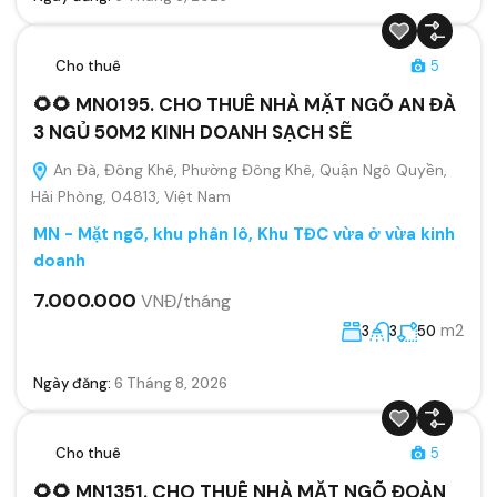
Cho thuê
5
🌻🌻 MN0195. CHO THUÊ NHÀ MẶT NGÕ AN ĐÀ
3 NGỦ 50M2 KINH DOANH SẠCH SẼ
An Đà, Đông Khê, Phường Đông Khê, Quận Ngô Quyền,
Hải Phòng, 04813, Việt Nam
MN - Mặt ngõ, khu phân lô, Khu TĐC vừa ở vừa kinh
doanh
7.000.000
VNĐ/tháng
m2
3
3
50
Ngày đăng:
6 Tháng 8, 2026
Cho thuê
5
🌻🌻 MN1351. CHO THUÊ NHÀ MẶT NGÕ ĐOÀN