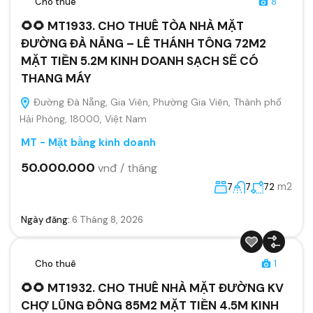
Cho thuê
8
🌻🌻 MT1933. CHO THUÊ TÒA NHÀ MẶT
ĐƯỜNG ĐÀ NẴNG – LÊ THÁNH TÔNG 72M2
MẶT TIỀN 5.2M KINH DOANH SẠCH SẼ CÓ
THANG MÁY
Đường Đà Nẵng, Gia Viên, Phường Gia Viên, Thành phố
Hải Phòng, 18000, Việt Nam
MT - Mặt bằng kinh doanh
50.000.000
vnđ / tháng
m2
7
7
72
Ngày đăng:
6 Tháng 8, 2026
Cho thuê
1
🌻🌻 MT1932. CHO THUÊ NHÀ MẶT ĐƯỜNG KV
CHỢ LŨNG ĐÔNG 85M2 MẶT TIỀN 4.5M KINH