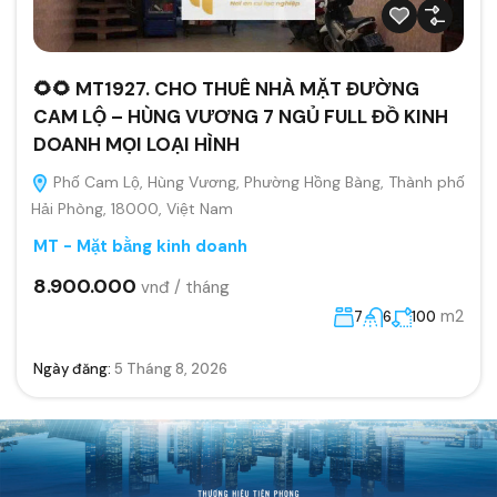
🌻🌻 MT1927. CHO THUÊ NHÀ MẶT ĐƯỜNG
CAM LỘ – HÙNG VƯƠNG 7 NGỦ FULL ĐỒ KINH
DOANH MỌI LOẠI HÌNH
Phố Cam Lộ, Hùng Vương, Phường Hồng Bàng, Thành phố
Hải Phòng, 18000, Việt Nam
MT - Mặt bằng kinh doanh
8.900.000
vnđ / tháng
m2
7
6
100
Ngày đăng:
5 Tháng 8, 2026