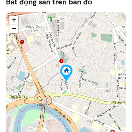
Bất động sản trên bản đồ
+
−