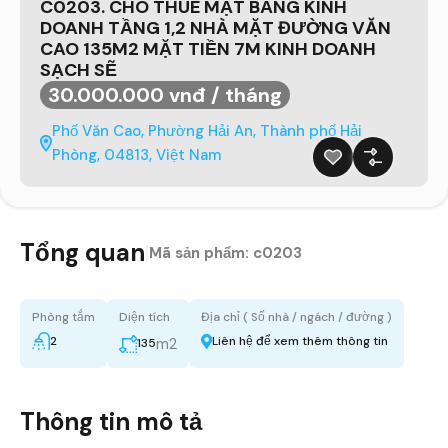
C0203. CHO THUÊ MẶT BẰNG KINH
DOANH TẦNG 1,2 NHÀ MẶT ĐƯỜNG VĂN
CAO 135M2 MẶT TIỀN 7M KINH DOANH
SẠCH SẼ
30.000.000 vnđ / tháng
Phố Văn Cao, Phường Hải An, Thành phố Hải
Phòng, 04813, Việt Nam
Tổng quan
|
Mã sản phẩm:
c0203
Phòng tắm
Diện tích
Địa chỉ ( Số nhà / ngách / đường )
2
Liên hệ để xem thêm thông tin
m2
135
Thông tin mô tả