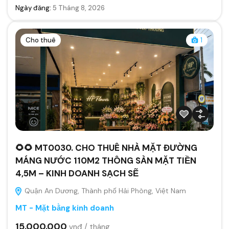
Ngày đăng:
5 Tháng 8, 2026
Cho thuê
1
🌻🌻 MT0030. CHO THUÊ NHÀ MẶT ĐƯỜNG
MÁNG NƯỚC 110M2 THÔNG SÀN MẶT TIỀN
4,5M – KINH DOANH SẠCH SẼ
Quận An Dương, Thành phố Hải Phòng, Việt Nam
MT - Mặt bằng kinh doanh
15.000.000
vnđ / tháng