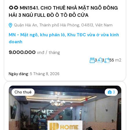
🌻🌻 MN1541. CHO THUÊ NHÀ MẶT NGÕ ĐÔNG
HẢI 3 NGỦ FULL ĐỒ Ô TÔ ĐỖ CỬA
Quận Hải An, Thành phố Hải Phòng, 04813, Việt Nam
MN - Mặt ngõ, khu phân lô, Khu TĐC vừa ở vừa kinh
doanh
9.000.000
vnđ / tháng
m2
3
3
55
Ngày đăng:
5 Tháng 8, 2026
Cho thuê
3