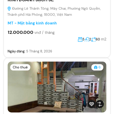
Đường Lê Thánh Tông, Máy Chai, Phường Ngô Quyền,
Thành phố Hải Phòng, 18000, Việt Nam
MT - Mặt bằng kinh doanh
12.000.000
vnđ / tháng
m2
5
2
60
Ngày đăng:
5 Tháng 8, 2026
Cho thuê
6