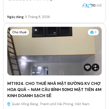
m2
1
110
Ngày đăng:
5 Tháng 8, 2026
Cho thuê
3
MT1924. CHO THUÊ NHÀ MẶT ĐƯỜNG KV CHỢ
HOA QUẢ – NAM CẦU BÍNH 50M2 MẶT TIỀN 4M
KINH DOANH SẠCH SẼ
Quận Hồng Bàng, Thành phố Hải Phòng, Việt Nam