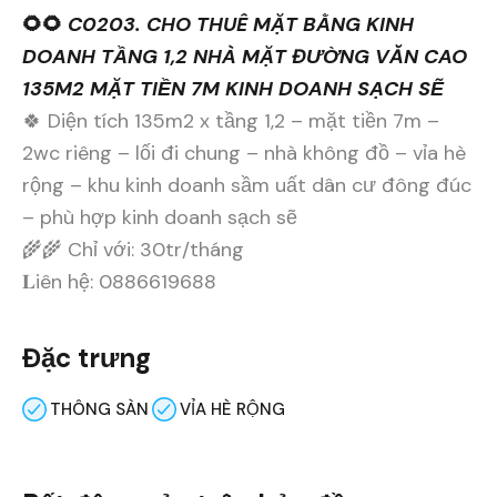
🌻🌻
C0203. CHO THUÊ MẶT BẰNG KINH
DOANH TẦNG 1,2 NHÀ MẶT ĐƯỜNG VĂN CAO
135M2 MẶT TIỀN 7M KINH DOANH SẠCH SẼ
🍀 Diện tích 135m2 x tầng 1,2 – mặt tiền 7m –
2wc riêng – lối đi chung – nhà không đồ – vỉa hè
rộng – khu kinh doanh sầm uất dân cư đông đúc
– phù hợp kinh doanh sạch sẽ
🌾🌾 Chỉ với: 30tr/tháng
𝐋iên hệ: 0886619688
Đặc trưng
THÔNG SÀN
VỈA HÈ RỘNG