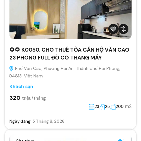
🌻🌻 K0050. CHO THUÊ TÒA CĂN HỘ VĂN CAO
23 PHÒNG FULL ĐỒ CÓ THANG MÁY
Phố Văn Cao, Phường Hải An, Thành phố Hải Phòng,
04813, Việt Nam
Khách sạn
320
triệu/tháng
m2
23
25
200
Ngày đăng:
5 Tháng 8, 2026