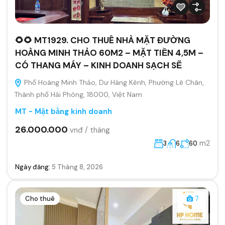
🌻🌻 MT1929. CHO THUÊ NHÀ MẶT ĐƯỜNG
HOÀNG MINH THẢO 60M2 – MẶT TIỀN 4,5M –
CÓ THANG MÁY – KINH DOANH SẠCH SẼ
Phố Hoàng Minh Thảo, Dư Hàng Kênh, Phường Lê Chân,
Thành phố Hải Phòng, 18000, Việt Nam
MT - Mặt bằng kinh doanh
26.000.000
vnđ / tháng
m2
3
6
60
Ngày đăng:
5 Tháng 8, 2026
Cho thuê
7