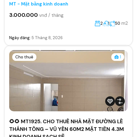
MT - Mặt bằng kinh doanh
3.000.000
vnđ / tháng
m2
2
1
50
Ngày đăng:
5 Tháng 8, 2026
Cho thuê
1
🌻🌻 MT1925. CHO THUÊ NHÀ MẶT ĐƯỜNG LÊ
THÁNH TÔNG – VŨ YÊN 60M2 MẶT TIỀN 4.3M
KINH DOANH SẠCH SẼ