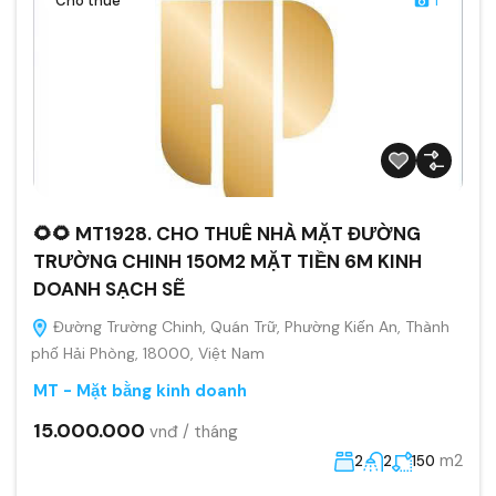
Cho thuê
1
🌻🌻 MT1928. CHO THUÊ NHÀ MẶT ĐƯỜNG
TRƯỜNG CHINH 150M2 MẶT TIỀN 6M KINH
DOANH SẠCH SẼ
Đường Trường Chinh, Quán Trữ, Phường Kiến An, Thành
phố Hải Phòng, 18000, Việt Nam
MT - Mặt bằng kinh doanh
15.000.000
vnđ / tháng
m2
2
2
150