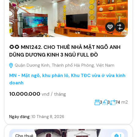
🌻🌻 MN1242. CHO THUÊ NHÀ MẶT NGÕ ANH
DŨNG DƯƠNG KINH 3 NGỦ FULL ĐỒ
Quận Dương Kinh, Thành phố Hải Phòng, Việt Nam
MN - Mặt ngõ, khu phân lô, Khu TĐC vừa ở vừa kinh
doanh
10.000.000
vnđ / tháng
m2
3
3
74
Ngày đăng:
10 Tháng 8, 2026
Cho thuê
1