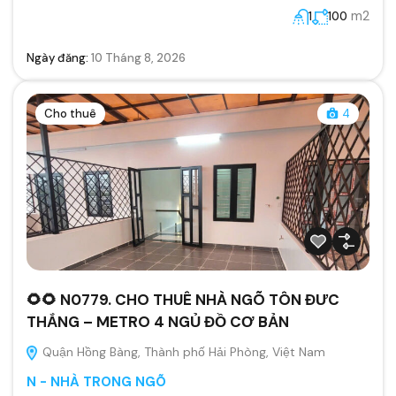
m2
1
100
Ngày đăng:
10 Tháng 8, 2026
Cho thuê
4
🌻🌻 N0779. CHO THUÊ NHÀ NGÕ TÔN ĐƯC
THẮNG – METRO 4 NGỦ ĐỒ CƠ BẢN
Quận Hồng Bàng, Thành phố Hải Phòng, Việt Nam
N - NHÀ TRONG NGÕ