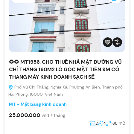
🌻🌻 MT1956. CHO THUÊ NHÀ MẶT ĐƯỜNG VŨ
CHÍ THẮNG 160M2 LÔ GÓC MẶT TIỀN 9M CÓ
THANG MÁY KINH DOANH SẠCH SẼ
Phố Vũ Chí Thắng, Nghĩa Xá, Phường An Biên, Thành phố
Hải Phòng, 18000, Việt Nam
MT - Mặt bằng kinh doanh
25.000.000
vnđ / tháng
m2
2
4
160