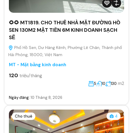
🌻🌻 MT1819. CHO THUÊ NHÀ MẶT ĐƯỜNG HỒ
SEN 130M2 MẶT TIỀN 6M KINH DOANH SẠCH
SẼ
Phố Hồ Sen, Dư Hàng Kênh, Phường Lê Chân, Thành phố
Hải Phòng, 18000, Việt Nam
MT - Mặt bằng kinh doanh
120
triệu/tháng
m2
5
10
130
Ngày đăng:
10 Tháng 8, 2026
Cho thuê
4