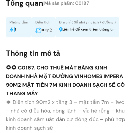
Tổng quan
|
Mã sản phẩm:
C0187
Phòng tắm
Diện tích
Địa chỉ ( Số nhà / ngách / đường )
1
Liên hệ để xem thêm thông tin
m2
90
Thông tin mô tả
🌻🌻 C0187. CHO THUÊ MẶT BẰNG KINH
DOANH NHÀ MẶT ĐƯỜNG VINHOMES IMPERA
90M2 MẶT TIỀN 7M KINH DOANH SẠCH SẼ CÓ
THANG MÁY
🍀 Diện tích 90m2 x tầng 3 – mặt tiền 7m – 1wc
– nhà có điều hòa, nóng lạnh – vỉa hè rộng – khu
kinh doanh sầm uất dân cư đông đúc – phù hợp
kinh doanh sạch sẽ