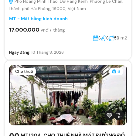
Phố Hoàng Minh Thảo, Dư Hàng Kênh, Phường Lê Chân,
Thành phố Hải Phòng, 18000, Việt Nam
MT - Mặt bằng kinh doanh
17.000.000
vnđ / tháng
m2
6
6
50
Ngày đăng:
10 Tháng 8, 2026
Cho thuê
6
🌻🌻 MT1304. CHO THUÊ NHÀ MẶT ĐƯỜNG ĐỖ