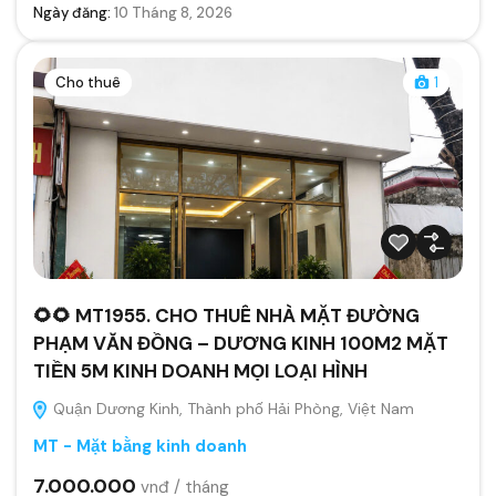
Ngày đăng:
10 Tháng 8, 2026
Cho thuê
1
🌻🌻 MT1955. CHO THUÊ NHÀ MẶT ĐƯỜNG
PHẠM VĂN ĐỒNG – DƯƠNG KINH 100M2 MẶT
TIỀN 5M KINH DOANH MỌI LOẠI HÌNH
Quận Dương Kinh, Thành phố Hải Phòng, Việt Nam
MT - Mặt bằng kinh doanh
7.000.000
vnđ / tháng