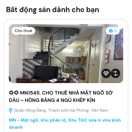
Bất động sản dành cho bạn
Cho thuê
6
🌻🌻 MN1545. CHO THUÊ NHÀ MẶT NGÕ SỞ
DẦU – HỒNG BÀNG 4 NGỦ KHÉP KÍN
Quận Hồng Bàng, Thành phố Hải Phòng, Việt Nam
MN - Mặt ngõ, khu phân lô, Khu TĐC vừa ở vừa kinh
doanh