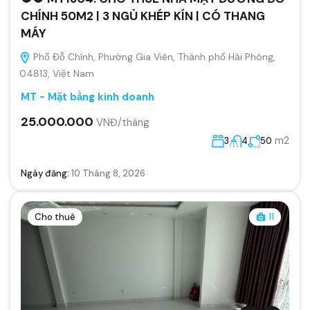
CHÍNH 50M2 | 3 NGỦ KHÉP KÍN | CÓ THANG
MÁY
Phố Đỗ Chính, Phường Gia Viên, Thành phố Hải Phòng,
04813, Việt Nam
MT - Mặt bằng kinh doanh
25.000.000
VNĐ/tháng
m2
3
4
50
Ngày đăng:
10 Tháng 8, 2026
Cho thuê
11