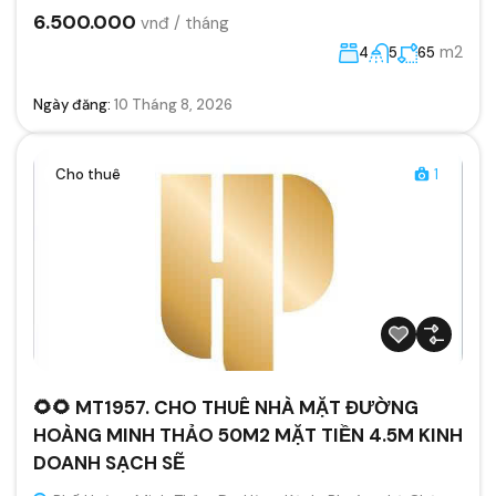
6.500.000
vnđ / tháng
m2
4
5
65
Ngày đăng:
10 Tháng 8, 2026
Cho thuê
1
🌻🌻 MT1957. CHO THUÊ NHÀ MẶT ĐƯỜNG
HOÀNG MINH THẢO 50M2 MẶT TIỀN 4.5M KINH
DOANH SẠCH SẼ