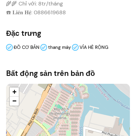
🌾🌾 Chỉ với: 8tr/tháng
☎️ 𝐋𝐢𝐞̂𝐧 𝐇𝐞̣̂: 0886619688
Đặc trưng
ĐỒ CƠ BẢN
thang máy
VỈA HÈ RỘNG
Bất động sản trên bản đồ
+
−