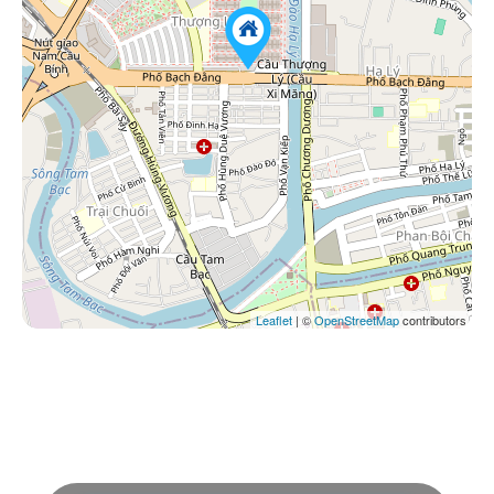
Leaflet
| ©
OpenStreetMap
contributors