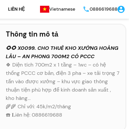
LIÊN HỆ
Vietnamese
0886619688
Thông tin mô tả
🌻🌻 X0099. CHO THUÊ KHO XƯỞNG HOÀNG
LÂU – AN PHONG 700M2 CÓ PCCC
🍀 Diện tích 700m2 x 1 tầng – 1wc – có hệ
thống PCCC cơ bản, điện 3 pha – xe tải trọng 7
tấn vào được xưởng – khu vực giao thông
thuận tiện phù hợp để kinh doanh sản xuất ,
kho hàng…
🌾🌾 Chỉ với: 45k/m2/tháng
☎️ 𝐋iên hệ: 0886619688