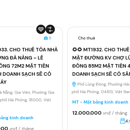
ê
8
Cho thuê
933. CHO THUÊ TÒA NHÀ
🌻🌻 MT1932. CHO THU
NG ĐÀ NẴNG – LÊ
MẶT ĐƯỜNG KV CHỢ L
ÔNG 72M2 MẶT TIỀN
ĐÔNG 85M2 MẶT TIỀN 4
H DOANH SẠCH SẼ CÓ
DOANH SẠCH SẼ CÓ S
MÁY
Phố Lũng Đông, Phường Hải
phố Hải Phòng, 04813, Việt N
 Nẵng, Gia Viên, Phường Gia
 phố Hải Phòng, 18000, Việt
MT - Mặt bằng kinh doanh
12.000.000
vnđ / tháng
bằng kinh doanh
4
000
vnđ / tháng