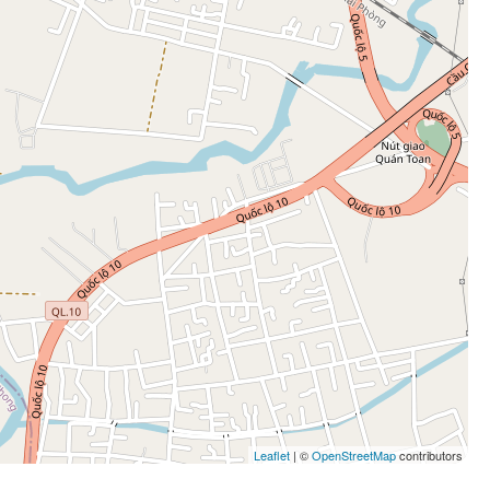
Leaflet
| ©
OpenStreetMap
contributors