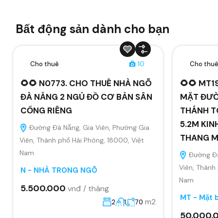
Bất động sản dành cho bạn
Cho thuê
10
Cho thu
🌻🌻 N0773. CHO THUÊ NHÀ NGÕ
🌻🌻 MT1
ĐÀ NẴNG 2 NGỦ ĐỒ CƠ BẢN SÂN
MẶT ĐƯỜ
CỔNG RIÊNG
THÁNH T
5.2M KIN
Đường Đà Nẵng, Gia Viên, Phường Gia
THANG 
Viên, Thành phố Hải Phòng, 18000, Việt
Nam
Đường Đà
Viên, Thành
N - NHÀ TRONG NGÕ
Nam
5.500.000
vnđ / tháng
MT - Mặt 
m2
2
1
70
50.000.