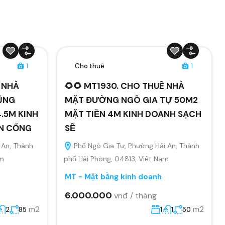
1
Cho thuê
1
Ê NHÀ
🌻🌻 MT1930. CHO THUÊ NHÀ
ŨNG
MẶT ĐƯỜNG NGÔ GIA TỰ 50M2
.5M KINH
MẶT TIỀN 4M KINH DOANH SẠCH
ÂN CỔNG
SẼ
 An, Thành
Phố Ngô Gia Tự, Phường Hải An, Thành
am
phố Hải Phòng, 04813, Việt Nam
MT - Mặt bằng kinh doanh
6.000.000
vnđ / tháng
m2
m2
2
85
1
1
50