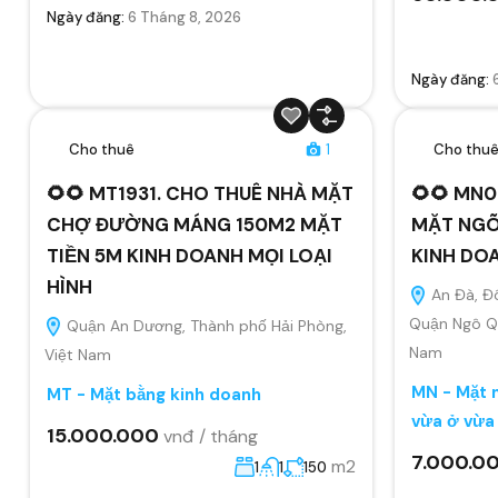
Ngày đăng:
6 Tháng 8, 2026
Ngày đăng:
Cho thuê
1
Cho thu
🌻🌻 MT1931. CHO THUÊ NHÀ MẶT
🌻🌻 MN0
CHỢ ĐƯỜNG MÁNG 150M2 MẶT
MẶT NGÕ
TIỀN 5M KINH DOANH MỌI LOẠI
KINH DO
HÌNH
An Đà, Đ
Quận Ngô Qu
Quận An Dương, Thành phố Hải Phòng,
Nam
Việt Nam
MN - Mặt n
MT - Mặt bằng kinh doanh
vừa ở vừa
15.000.000
vnđ / tháng
7.000.0
m2
1
1
150