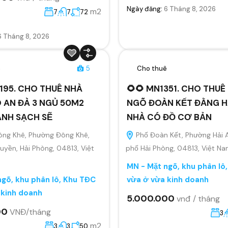
Ngày đăng:
6 Tháng 8, 2026
m2
7
7
72
6 Tháng 8, 2026
ê
5
Cho thuê
195. CHO THUÊ NHÀ
🌻🌻 MN1351. CHO THU
 AN ĐÀ 3 NGỦ 50M2
NGÕ ĐOÀN KẾT ĐẰNG H
ANH SẠCH SẼ
NHÀ CÓ ĐỒ CƠ BẢN
ông Khê, Phường Đông Khê,
Phố Đoàn Kết, Phường Hải 
yền, Hải Phòng, 04813, Việt
phố Hải Phòng, 04813, Việt N
MN - Mặt ngõ, khu phân lô
gõ, khu phân lô, Khu TĐC
vừa ở vừa kinh doanh
 kinh doanh
5.000.000
vnđ / tháng
00
VNĐ/tháng
3
m2
3
3
50