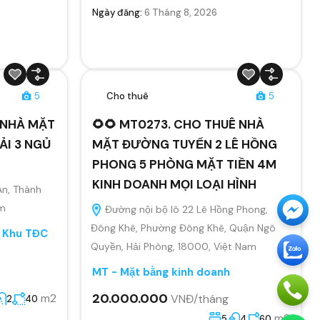
Ngày đăng:
6 Tháng 8, 2026
5
Cho thuê
5
Ê NHÀ MẶT
🌻🌻 MT0273. CHO THUÊ NHÀ
ẢI 3 NGỦ
MẶT ĐƯỜNG TUYẾN 2 LÊ HỒNG
PHONG 5 PHÒNG MẶT TIỀN 4M
KINH DOANH MỌI LOẠI HÌNH
An, Thành
am
Đường nội bộ lô 22 Lê Hồng Phong,
Đông Khê, Phường Đông Khê, Quận Ngô
, Khu TĐC
Quyền, Hải Phòng, 18000, Việt Nam
MT - Mặt bằng kinh doanh
20.000.000
m2
VNĐ/tháng
2
40
m2
5
4
60