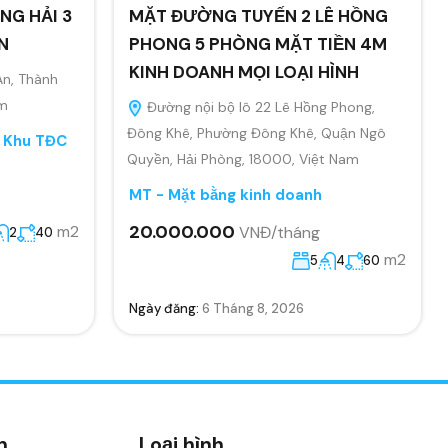
NG HẢI 3
MẶT ĐƯỜNG TUYẾN 2 LÊ HỒNG
N
PHONG 5 PHÒNG MẶT TIỀN 4M
KINH DOANH MỌI LOẠI HÌNH
An, Thành
am
Đường nội bộ lô 22 Lê Hồng Phong,
Đông Khê, Phường Đông Khê, Quận Ngô
, Khu TĐC
Quyền, Hải Phòng, 18000, Việt Nam
MT - Mặt bằng kinh doanh
20.000.000
m2
VNĐ/tháng
2
40
m2
5
4
60
Ngày đăng:
6 Tháng 8, 2026
n
Loại hình