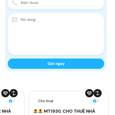
1
Cho thuê
1
Ê NHÀ
MT1930. CHO THUÊ NHÀ