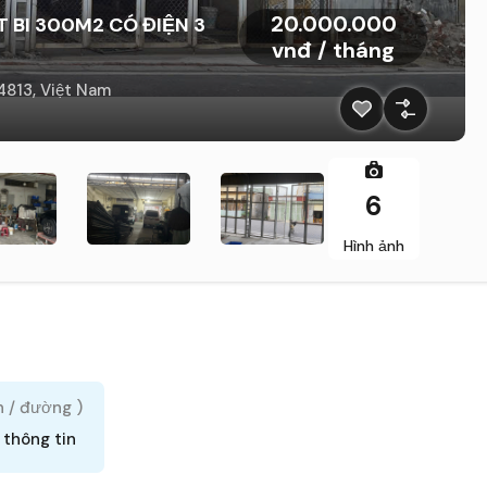
20.000.000
 BI 300M2 CÓ ĐIỆN 3
vnđ / tháng
4813, Việt Nam
6
Hình ảnh
h / đường )
 thông tin