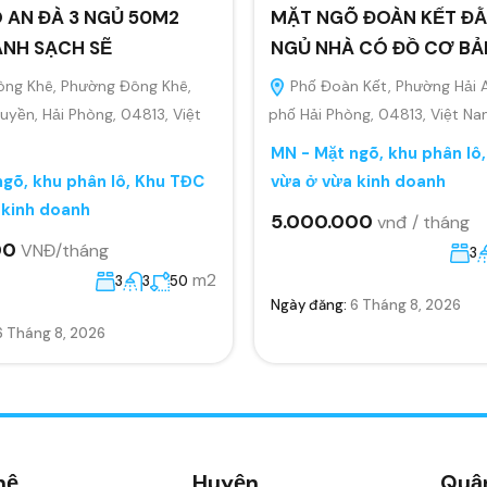
 AN ĐÀ 3 NGỦ 50M2
MẶT NGÕ ĐOÀN KẾT ĐẰ
ANH SẠCH SẼ
NGỦ NHÀ CÓ ĐỒ CƠ BẢ
ông Khê, Phường Đông Khê,
Phố Đoàn Kết, Phường Hải 
yền, Hải Phòng, 04813, Việt
phố Hải Phòng, 04813, Việt N
MN - Mặt ngõ, khu phân lô
gõ, khu phân lô, Khu TĐC
vừa ở vừa kinh doanh
 kinh doanh
5.000.000
vnđ / tháng
00
VNĐ/tháng
3
m2
3
3
50
Ngày đăng:
6 Tháng 8, 2026
6 Tháng 8, 2026
hệ
Huyện
Quậ