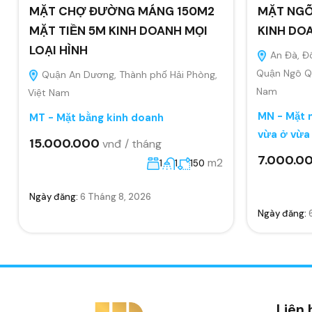
MẶT CHỢ ĐƯỜNG MÁNG 150M2
MẶT NGÕ
MẶT TIỀN 5M KINH DOANH MỌI
KINH DO
LOẠI HÌNH
An Đà, Đ
Quận Ngô Qu
Quận An Dương, Thành phố Hải Phòng,
Nam
Việt Nam
MN - Mặt n
MT - Mặt bằng kinh doanh
vừa ở vừa
15.000.000
vnđ / tháng
7.000.0
m2
1
1
150
Ngày đăng:
6 Tháng 8, 2026
Ngày đăng:
Liên 