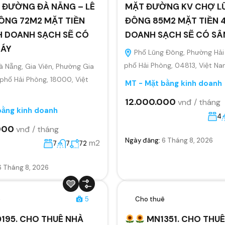
 ĐƯỜNG ĐÀ NẴNG – LÊ
MẶT ĐƯỜNG KV CHỢ L
ÔNG 72M2 MẶT TIỀN
ĐÔNG 85M2 MẶT TIỀN 4
H DOANH SẠCH SẼ CÓ
DOANH SẠCH SẼ CÓ S
MÁY
Phố Lũng Đông, Phường Hải
phố Hải Phòng, 04813, Việt N
 Nẵng, Gia Viên, Phường Gia
 phố Hải Phòng, 18000, Việt
MT - Mặt bằng kinh doanh
12.000.000
vnđ / tháng
bằng kinh doanh
4
000
vnđ / tháng
Ngày đăng:
6 Tháng 8, 2026
m2
7
7
72
6 Tháng 8, 2026
ê
5
Cho thuê
195. CHO THUÊ NHÀ
MN1351. CHO THUÊ