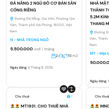
ĐÀ NẴNG 2 NGỦ ĐỒ CƠ BẢN SÂN
NHÀ MẶT
CỔNG RIÊNG
THÁNH T
5.2M KIN
Đường Đà Nẵng, Gia Viên, Phường Gia
THANG 
Viên, Thành phố Hải Phòng, 18000, Việt
Nam
Đường Đà
Viên, Thành
N - NHÀ TRONG NGÕ
Nam
5.500.000
vnđ / tháng
MT - Mặt 
m2
2
1
70
50.000.
Ngày đăng:
6 Tháng 8, 2026
Ngày đăng:
Cho thuê
1
Cho thu
MT1931. CHO THUÊ NHÀ
MN0