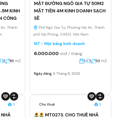
ŨNG
MẶT ĐƯỜNG NGÔ GIA TỰ 50M2
.5M KINH
MẶT TIỀN 4M KINH DOANH SẠCH
ÂN CỔNG
SẼ
 An, Thành
Phố Ngô Gia Tự, Phường Hải An, Thành
am
phố Hải Phòng, 04813, Việt Nam
MT - Mặt bằng kinh doanh
6.000.000
vnđ / tháng
m2
m2
2
85
1
1
50
Ngày đăng:
6 Tháng 8, 2026
5
Cho thuê
5
 NHÀ
MT0273. CHO THUÊ NHÀ