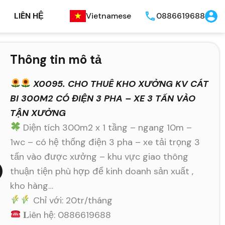
LIÊN HỆ
Vietnamese
0886619688
Thông tin mô tả
X0095. CHO THUÊ KHO XƯỞNG KV CÁT
BI 300M2 CÓ ĐIỆN 3 PHA – XE 3 TẤN VÀO
TẬN XƯỞNG
Diện tích 300m2 x 1 tầng – ngang 10m –
1wc – có hệ thống điện 3 pha – xe tải trọng 3
tấn vào được xưởng – khu vực giao thông
thuận tiện phù hợp để kinh doanh sản xuất ,
kho hàng…
Chỉ với: 20tr/tháng
𝐋iên hệ: 0886619688