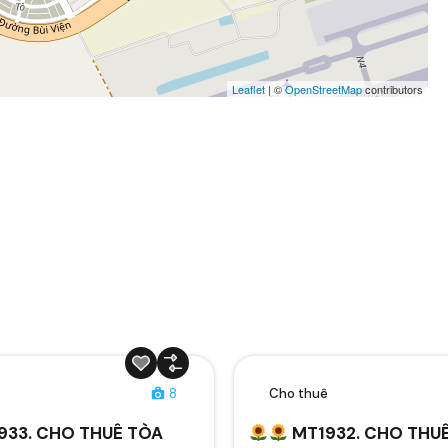
Leaflet
| ©
OpenStreetMap
contributors
ê
8
Cho thuê
933. CHO THUÊ TÒA
MT1932. CHO THU