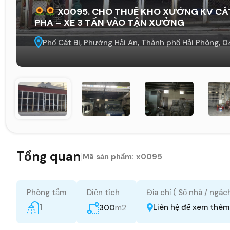
X0095. CHO THUÊ KHO XƯỞNG KV CÁT
PHA – XE 3 TẤN VÀO TẬN XƯỞNG
Phố Cát Bi, Phường Hải An, Thành phố Hải Phòng, 0
Tổng quan
|
Mã sản phẩm:
x0095
Phòng tắm
Diện tích
Địa chỉ ( Số nhà / ngác
1
m2
Liên hệ để xem thêm
300