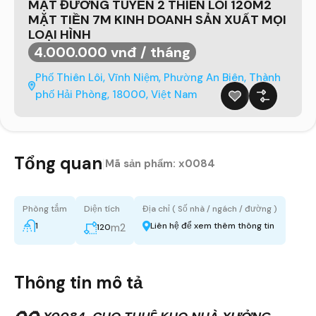
MẶT ĐƯỜNG TUYẾN 2 THIÊN LÔI 120M2
MẶT TIỀN 7M KINH DOANH SẢN XUẤT MỌI
LOẠI HÌNH
4.000.000 vnđ / tháng
Phố Thiên Lôi, Vĩnh Niệm, Phường An Biên, Thành
phố Hải Phòng, 18000, Việt Nam
Tổng quan
|
Mã sản phẩm:
x0084
Phòng tắm
Diện tích
Địa chỉ ( Số nhà / ngách / đường )
1
Liên hệ để xem thêm thông tin
m2
120
Thông tin mô tả