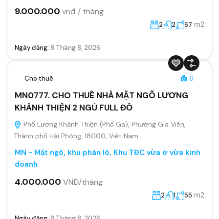
9.000.000
vnđ / tháng
m2
2
2
67
Ngày đăng:
8 Tháng 8, 2026
Cho thuê
6
MN0777. CHO THUÊ NHÀ MẶT NGÕ LƯƠNG
KHÁNH THIỆN 2 NGỦ FULL ĐỒ
Phố Lương Khánh Thiện (Phố Ga), Phường Gia Viên,
Thành phố Hải Phòng, 18000, Việt Nam
MN - Mặt ngõ, khu phân lô, Khu TĐC vừa ở vừa kinh
doanh
4.000.000
VNĐ/tháng
m2
2
1
55
Ngày đăng:
8 Tháng 8, 2026