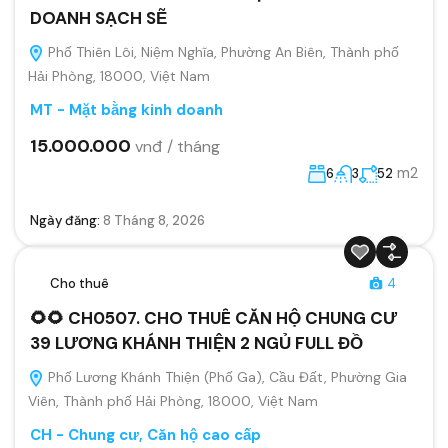
DOANH SẠCH SẼ
Phố Thiên Lôi, Niệm Nghĩa, Phường An Biên, Thành phố
Hải Phòng, 18000, Việt Nam
MT - Mặt bằng kinh doanh
15.000.000
vnđ / tháng
m2
6
3
52
Ngày đăng:
8 Tháng 8, 2026
Cho thuê
4
🌻🌻 CH0507. CHO THUÊ CĂN HỘ CHUNG CƯ
39 LƯƠNG KHÁNH THIỆN 2 NGỦ FULL ĐỒ
Phố Lương Khánh Thiện (Phố Ga), Cầu Đất, Phường Gia
Viên, Thành phố Hải Phòng, 18000, Việt Nam
CH - Chung cư, Căn hộ cao cấp