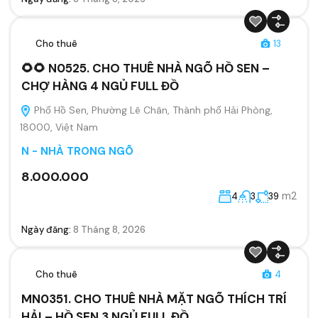
Cho thuê
13
🌻🌻 N0525. CHO THUÊ NHÀ NGÕ HỒ SEN –
CHỢ HÀNG 4 NGỦ FULL ĐỒ
Phố Hồ Sen, Phường Lê Chân, Thành phố Hải Phòng,
18000, Việt Nam
N - NHÀ TRONG NGÕ
8.000.000
m2
4
3
39
Ngày đăng:
8 Tháng 8, 2026
Cho thuê
4
MN0351. CHO THUÊ NHÀ MẶT NGÕ THÍCH TRÍ
HẢI – HỒ SEN 3 NGỦ FULL ĐỒ