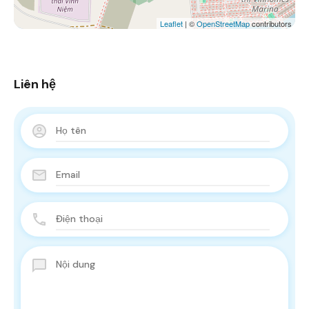
Leaflet
| ©
OpenStreetMap
contributors
Liên hệ