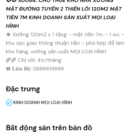
🌻🌻 X0084. CHO THUÊ KHO NHÀ XƯỞNG
MẶT ĐƯỜNG TUYẾN 2 THIÊN LÔI 120M2 MẶT
TIỀN 7M KINH DOANH SẢN XUẤT MỌI LOẠI
HÌNH
🍀 Xưởng 120m2 x 1 tầng – mặt tiền 7m – 1 wc –
khu vực giao thông thuận tiện – phù hợp để làm
kho hàng, xưởng sản xuất MỌI LOẠI HÌNH
🌾🌾 Chỉ với: 4tr/tháng
☎️ 𝐋𝐢𝐞̂𝐧 𝐇𝐞̣̂: 0886619688
Đặc trưng
KINH DOANH MỌI LOẠI HÌNH
Bất động sản trên bản đồ