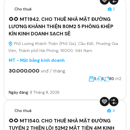
Cho thuê
3
🌻🌻 MT1942. CHO THUÊ NHÀ MẶT ĐƯỜNG
LƯƠNG KHÁNH THIỆN 80M2 5 PHÒNG KHÉP
KÍN KINH DOANH SẠCH SẼ
Phố Lương Khánh Thiện (Phố Ga), Cầu Đất, Phường Gia
Viên, Thành phố Hải Phòng, 18000, Việt Nam
MT - Mặt bằng kinh doanh
30.000.000
vnđ / tháng
m2
5
6
80
Ngày đăng:
8 Tháng 8, 2026
Cho thuê
4
🌻🌻 MT1540. CHO THUÊ NHÀ MẶT ĐƯỜNG
TUYẾN 2 THIÊN LÔI 52M2 MẶT TIỀN 4M KINH