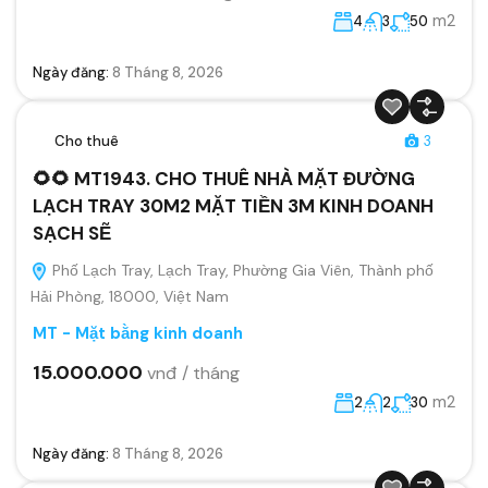
m2
4
3
50
Ngày đăng:
8 Tháng 8, 2026
Cho thuê
3
🌻🌻 MT1943. CHO THUÊ NHÀ MẶT ĐƯỜNG
LẠCH TRAY 30M2 MẶT TIỀN 3M KINH DOANH
SẠCH SẼ
Phố Lạch Tray, Lạch Tray, Phường Gia Viên, Thành phố
Hải Phòng, 18000, Việt Nam
MT - Mặt bằng kinh doanh
15.000.000
vnđ / tháng
m2
2
2
30
Ngày đăng:
8 Tháng 8, 2026