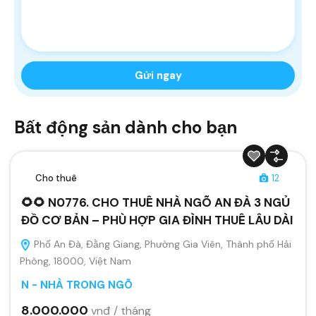
Bất động sản dành cho bạn
Cho thuê
12
🌻🌻 N0776. CHO THUÊ NHÀ NGÕ AN ĐÀ 3 NGỦ
ĐỒ CƠ BẢN – PHÙ HỢP GIA ĐÌNH THUÊ LÂU DÀI
Phố An Đà, Đằng Giang, Phường Gia Viên, Thành phố Hải
Phòng, 18000, Việt Nam
N - NHÀ TRONG NGÕ
8.000.000
vnđ / tháng