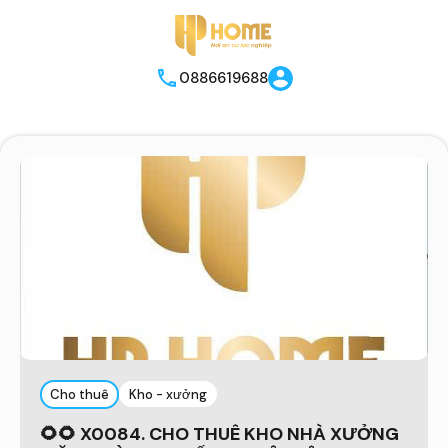
0886619688
Cho thuê
Kho - xưởng
🌻🌻 X0084. CHO THUÊ KHO NHÀ XƯỞNG