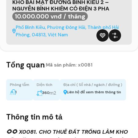
KHO BÃI MẶT ĐƯỜNG BÌNH KIỀU 2 –
NGUYỄN BỈNH KHIÊM CÓ ĐIỆN 3 PHA
10.000.000 vnđ / tháng
Phố Bình Kiều, Phường Đông Hải, Thành phố Hải
Phòng, 04813, Việt Nam
Tổng quan
|
Mã sản phẩm:
x0081
Phòng tắm
Diện tích
Địa chỉ ( Số nhà / ngách / đường )
1
Liên hệ để xem thêm thông tin
m2
360
Thông tin mô tả
🌻🌻 X0081. CHO THUÊ ĐẤT TRỐNG LÀM KHO