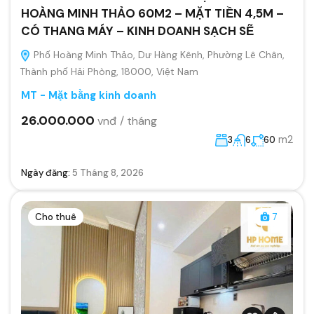
HOÀNG MINH THẢO 60M2 – MẶT TIỀN 4,5M –
CÓ THANG MÁY – KINH DOANH SẠCH SẼ
Phố Hoàng Minh Thảo, Dư Hàng Kênh, Phường Lê Chân,
Thành phố Hải Phòng, 18000, Việt Nam
MT - Mặt bằng kinh doanh
26.000.000
vnđ / tháng
m2
3
6
60
Ngày đăng:
5 Tháng 8, 2026
Cho thuê
7