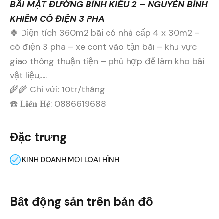
BÃI MẶT ĐƯỜNG BÌNH KIỀU 2 – NGUYỄN BỈNH
KHIÊM CÓ ĐIỆN 3 PHA
🍀 Diện tích 360m2 bãi có nhà cấp 4 x 30m2 –
có điện 3 pha – xe cont vào tận bãi – khu vực
giao thông thuận tiện – phù hợp để làm kho bãi
vật liệu,….
🌾🌾 Chỉ với: 10tr/tháng
☎️ 𝐋𝐢𝐞̂𝐧 𝐇𝐞̣̂: 0886619688
Đặc trưng
KINH DOANH MỌI LOẠI HÌNH
Bất động sản trên bản đồ