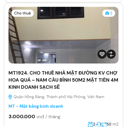
Cho thuê
3
MT1924. CHO THUÊ NHÀ MẶT ĐƯỜNG KV CHỢ
HOA QUẢ – NAM CẦU BÍNH 50M2 MẶT TIỀN 4M
KINH DOANH SẠCH SẼ
Quận Hồng Bàng, Thành phố Hải Phòng, Việt Nam
MT - Mặt bằng kinh doanh
3.000.000
vnđ / tháng
m2
2
1
50