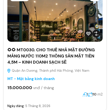
🌻🌻 MT0030. CHO THUÊ NHÀ MẶT ĐƯỜNG
MÁNG NƯỚC 110M2 THÔNG SÀN MẶT TIỀN
4,5M – KINH DOANH SẠCH SẼ
Quận An Dương, Thành phố Hải Phòng, Việt Nam
MT - Mặt bằng kinh doanh
15.000.000
vnđ / tháng
m2
1
110
Ngày đăng:
5 Tháng 8, 2026