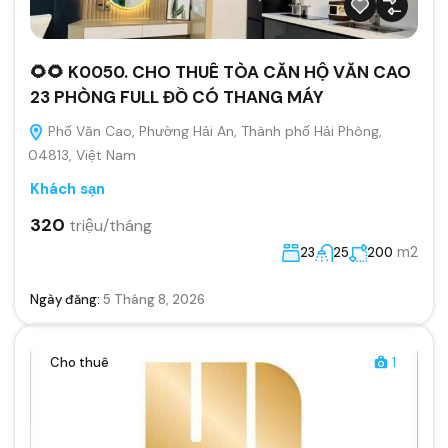
🌻🌻 K0050. CHO THUÊ TÒA CĂN HỘ VĂN CAO
23 PHÒNG FULL ĐỒ CÓ THANG MÁY
Phố Văn Cao, Phường Hải An, Thành phố Hải Phòng,
04813, Việt Nam
Khách sạn
320
triệu/tháng
m2
23
25
200
Ngày đăng:
5 Tháng 8, 2026
Cho thuê
1