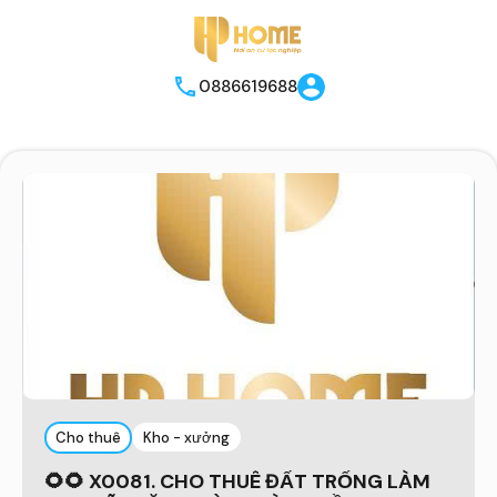
0886619688
Cho thuê
Kho - xưởng
🌻🌻 X0081. CHO THUÊ ĐẤT TRỐNG LÀM