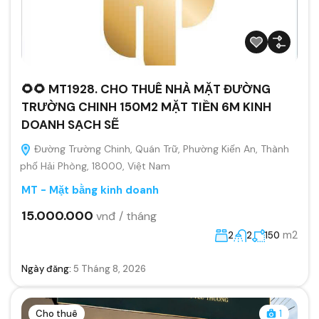
🌻🌻 MT1928. CHO THUÊ NHÀ MẶT ĐƯỜNG
TRƯỜNG CHINH 150M2 MẶT TIỀN 6M KINH
DOANH SẠCH SẼ
Đường Trường Chinh, Quán Trữ, Phường Kiến An, Thành
phố Hải Phòng, 18000, Việt Nam
MT - Mặt bằng kinh doanh
15.000.000
vnđ / tháng
m2
2
2
150
Ngày đăng:
5 Tháng 8, 2026
Cho thuê
1