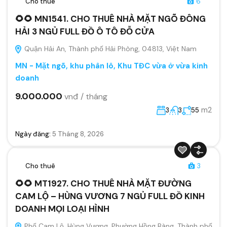
Cho thuê
6
🌻🌻 MN1541. CHO THUÊ NHÀ MẶT NGÕ ĐÔNG
HẢI 3 NGỦ FULL ĐỒ Ô TÔ ĐỖ CỬA
Quận Hải An, Thành phố Hải Phòng, 04813, Việt Nam
MN - Mặt ngõ, khu phân lô, Khu TĐC vừa ở vừa kinh
doanh
9.000.000
vnđ / tháng
m2
3
3
55
Ngày đăng:
5 Tháng 8, 2026
Cho thuê
3
🌻🌻 MT1927. CHO THUÊ NHÀ MẶT ĐƯỜNG
CAM LỘ – HÙNG VƯƠNG 7 NGỦ FULL ĐỒ KINH
DOANH MỌI LOẠI HÌNH
Phố Cam Lộ, Hùng Vương, Phường Hồng Bàng, Thành phố