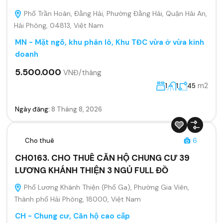
Phố Trần Hoàn, Đằng Hải, Phường Đằng Hải, Quận Hải An,
Hải Phòng, 04813, Việt Nam
MN - Mặt ngõ, khu phân lô, Khu TĐC vừa ở vừa kinh
doanh
5.500.000
VNĐ/tháng
m2
1
1
45
Ngày đăng:
8 Tháng 8, 2026
Cho thuê
6
CH0163. CHO THUÊ CĂN HỘ CHUNG CƯ 39
LƯƠNG KHÁNH THIỆN 3 NGỦ FULL ĐỒ
Phố Lương Khánh Thiện (Phố Ga), Phường Gia Viên,
Thành phố Hải Phòng, 18000, Việt Nam
CH - Chung cư, Căn hộ cao cấp