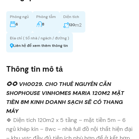
Phòng ngủ
Phòng tắm
Diện tích
6
8
m2
120
Địa chỉ ( Số nhà / ngách / đường )
Liên hệ để xem thêm thông tin
Thông tin mô tả
🌻🌻 VH0029. CHO THUÊ NGUYÊN CĂN
SHOPHOUSE VINHOMES MARIA 120M2 MẶT
TIỀN 8M KINH DOANH SẠCH SẼ CÓ THANG
MÁY
🍀 Diện tích 120m2 x 5 tầng – mặt tiền 5m – 6
ngủ khép kín – 8wc – nhà full đồ nội thất hiện đại
– khu vực đầy đủ tiện ích phù hợp để ở kết hợp