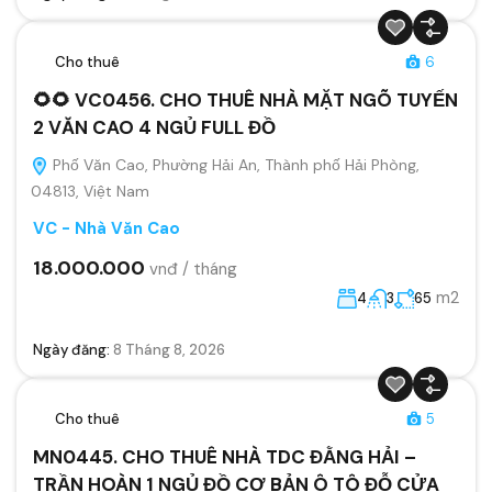
Cho thuê
6
🌻🌻 VC0456. CHO THUÊ NHÀ MẶT NGÕ TUYẾN
2 VĂN CAO 4 NGỦ FULL ĐỒ
Phố Văn Cao, Phường Hải An, Thành phố Hải Phòng,
04813, Việt Nam
VC - Nhà Văn Cao
18.000.000
vnđ / tháng
m2
4
3
65
Ngày đăng:
8 Tháng 8, 2026
Cho thuê
5
MN0445. CHO THUÊ NHÀ TDC ĐẰNG HẢI –
TRẦN HOÀN 1 NGỦ ĐỒ CƠ BẢN Ô TÔ ĐỖ CỬA