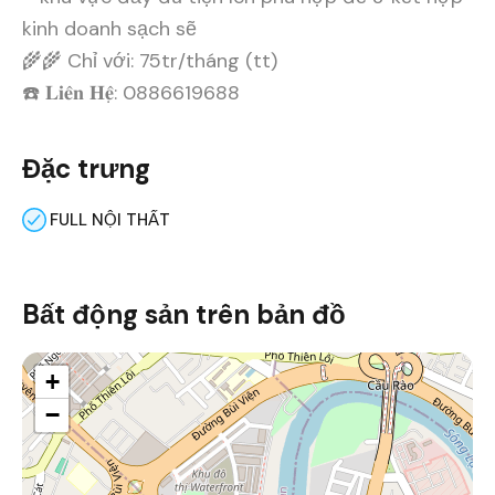
kinh doanh sạch sẽ
🌾🌾 Chỉ với: 75tr/tháng (tt)
☎️ 𝐋𝐢𝐞̂𝐧 𝐇𝐞̣̂: 0886619688
Đặc trưng
FULL NỘI THẤT
Bất động sản trên bản đồ
+
−