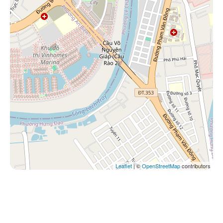
Leaflet
| ©
OpenStreetMap
contributors