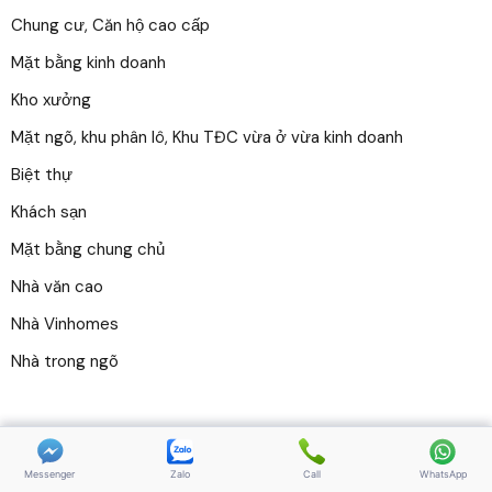
Chung cư, Căn hộ cao cấp
Mặt bằng kinh doanh
Kho xưởng
Mặt ngõ, khu phân lô, Khu TĐC vừa ở vừa kinh doanh
Biệt thự
Khách sạn
Mặt bằng chung chủ
Nhà văn cao
Nhà Vinhomes
Nhà trong ngõ
Copyright 2025 | chothuenhahaiphong.com. All Rights
Reserved
Messenger
Zalo
Call
WhatsApp