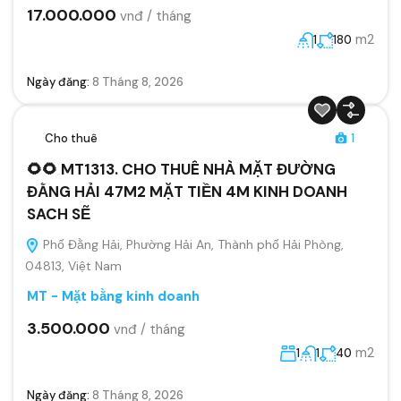
17.000.000
vnđ / tháng
m2
1
180
Ngày đăng:
8 Tháng 8, 2026
Cho thuê
1
🌻🌻 MT1313. CHO THUÊ NHÀ MẶT ĐƯỜNG
ĐẰNG HẢI 47M2 MẶT TIỀN 4M KINH DOANH
SACH SẼ
Phố Đằng Hải, Phường Hải An, Thành phố Hải Phòng,
04813, Việt Nam
MT - Mặt bằng kinh doanh
3.500.000
vnđ / tháng
m2
1
1
40
Ngày đăng:
8 Tháng 8, 2026