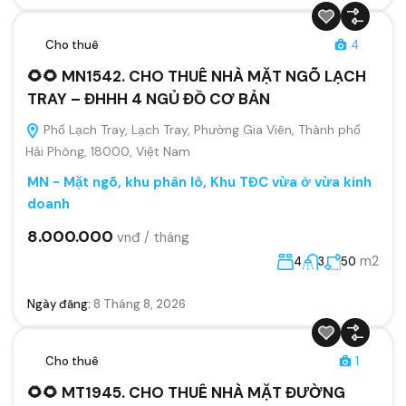
Cho thuê
4
🌻🌻 MN1542. CHO THUÊ NHÀ MẶT NGÕ LẠCH
TRAY – ĐHHH 4 NGỦ ĐỒ CƠ BẢN
Phố Lạch Tray, Lạch Tray, Phường Gia Viên, Thành phố
Hải Phòng, 18000, Việt Nam
MN - Mặt ngõ, khu phân lô, Khu TĐC vừa ở vừa kinh
doanh
8.000.000
vnđ / tháng
m2
4
3
50
Ngày đăng:
8 Tháng 8, 2026
Cho thuê
1
🌻🌻 MT1945. CHO THUÊ NHÀ MẶT ĐƯỜNG