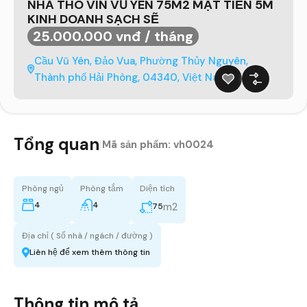
NHÀ THÔ VIN VŨ YÊN 75M2 MẶT TIỀN 5M
KINH DOANH SẠCH SẼ
25.000.000 vnđ / tháng
Cầu Vũ Yên, Đảo Vua, Phường Thủy Nguyên,
Thành phố Hải Phòng, 04340, Việt Nam
Tổng quan
|
Mã sản phẩm:
vh0024
Phòng ngủ
Phòng tắm
Diện tích
4
4
m2
75
Địa chỉ ( Số nhà / ngách / đường )
Liên hệ để xem thêm thông tin
Thông tin mô tả