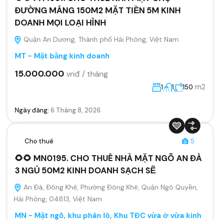
ĐƯỜNG MÁNG 150M2 MẶT TIỀN 5M KINH
DOANH MỌI LOẠI HÌNH
Quận An Dương, Thành phố Hải Phòng, Việt Nam
MT - Mặt bằng kinh doanh
15.000.000
vnđ / tháng
m2
1
1
150
Ngày đăng:
6 Tháng 8, 2026
Cho thuê
5
🌻🌻 MN0195. CHO THUÊ NHÀ MẶT NGÕ AN ĐÀ
3 NGỦ 50M2 KINH DOANH SẠCH SẼ
An Đà, Đông Khê, Phường Đông Khê, Quận Ngô Quyền,
Hải Phòng, 04813, Việt Nam
MN - Mặt ngõ, khu phân lô, Khu TĐC vừa ở vừa kinh