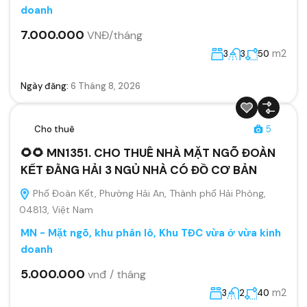
doanh
7.000.000
VNĐ/tháng
m2
3
3
50
Ngày đăng:
6 Tháng 8, 2026
Cho thuê
5
🌻🌻 MN1351. CHO THUÊ NHÀ MẶT NGÕ ĐOÀN
KẾT ĐẰNG HẢI 3 NGỦ NHÀ CÓ ĐỒ CƠ BẢN
Phố Đoàn Kết, Phường Hải An, Thành phố Hải Phòng,
04813, Việt Nam
MN - Mặt ngõ, khu phân lô, Khu TĐC vừa ở vừa kinh
doanh
5.000.000
vnđ / tháng
m2
3
2
40