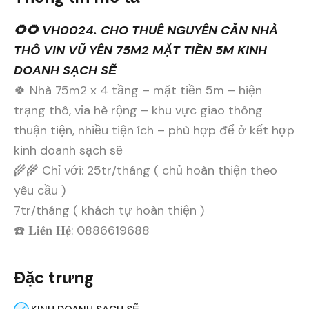
🌻🌻 VH0024. CHO THUÊ NGUYÊN CĂN NHÀ
THÔ VIN VŨ YÊN 75M2 MẶT TIỀN 5M KINH
DOANH SẠCH SẼ
🍀 Nhà 75m2 x 4 tầng – mặt tiền 5m – hiện
trạng thô, vỉa hè rộng – khu vực giao thông
thuận tiện, nhiều tiện ích – phù hợp để ở kết hợp
kinh doanh sạch sẽ
🌾🌾 Chỉ với: 25tr/tháng ( chủ hoàn thiện theo
yêu cầu )
7tr/tháng ( khách tự hoàn thiện )
☎️ 𝐋𝐢𝐞̂𝐧 𝐇𝐞̣̂: 0886619688
Đặc trưng