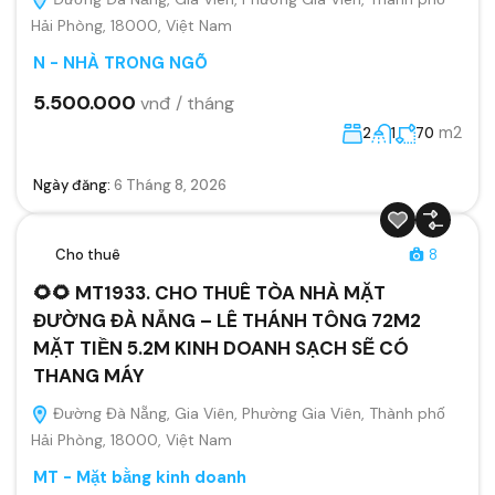
Hải Phòng, 18000, Việt Nam
N - NHÀ TRONG NGÕ
5.500.000
vnđ / tháng
m2
2
1
70
Ngày đăng:
6 Tháng 8, 2026
Cho thuê
8
🌻🌻 MT1933. CHO THUÊ TÒA NHÀ MẶT
ĐƯỜNG ĐÀ NẴNG – LÊ THÁNH TÔNG 72M2
MẶT TIỀN 5.2M KINH DOANH SẠCH SẼ CÓ
THANG MÁY
Đường Đà Nẵng, Gia Viên, Phường Gia Viên, Thành phố
Hải Phòng, 18000, Việt Nam
MT - Mặt bằng kinh doanh