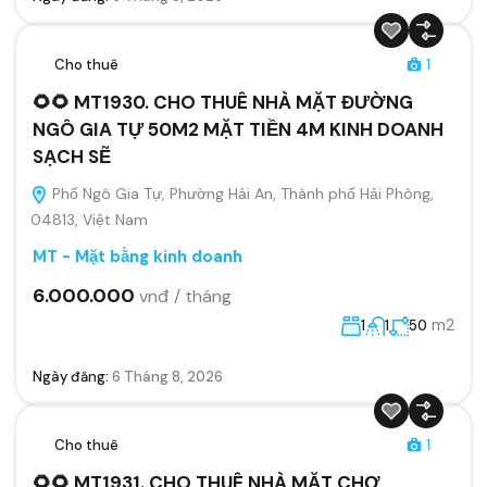
Cho thuê
1
🌻🌻 MT1930. CHO THUÊ NHÀ MẶT ĐƯỜNG
NGÔ GIA TỰ 50M2 MẶT TIỀN 4M KINH DOANH
SẠCH SẼ
Phố Ngô Gia Tự, Phường Hải An, Thành phố Hải Phòng,
04813, Việt Nam
MT - Mặt bằng kinh doanh
6.000.000
vnđ / tháng
m2
1
1
50
Ngày đăng:
6 Tháng 8, 2026
Cho thuê
1
🌻🌻 MT1931. CHO THUÊ NHÀ MẶT CHỢ