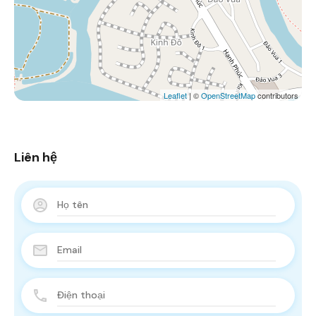
Leaflet
| ©
OpenStreetMap
contributors
Liên hệ