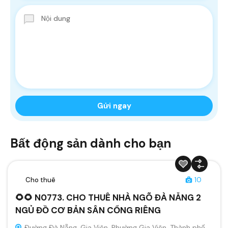
Bất động sản dành cho bạn
Cho thuê
10
🌻🌻 N0773. CHO THUÊ NHÀ NGÕ ĐÀ NẴNG 2
NGỦ ĐỒ CƠ BẢN SÂN CỔNG RIÊNG
Đường Đà Nẵng, Gia Viên, Phường Gia Viên, Thành phố