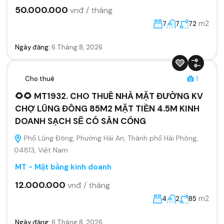
50.000.000
vnđ / tháng
m2
7
7
72
Ngày đăng:
6 Tháng 8, 2026
Cho thuê
1
🌻🌻 MT1932. CHO THUÊ NHÀ MẶT ĐƯỜNG KV
CHỢ LŨNG ĐÔNG 85M2 MẶT TIỀN 4.5M KINH
DOANH SẠCH SẼ CÓ SÂN CỔNG
Phố Lũng Đông, Phường Hải An, Thành phố Hải Phòng,
04813, Việt Nam
MT - Mặt bằng kinh doanh
12.000.000
vnđ / tháng
m2
4
2
85
Ngày đăng:
6 Tháng 8, 2026