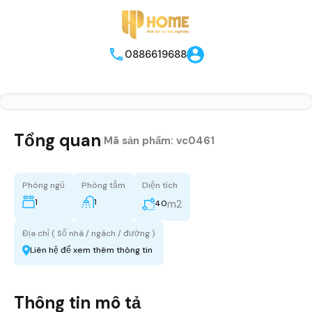
0886619688
Tổng quan
|
Mã sản phẩm:
vc0461
Phòng ngủ
Phòng tắm
Diện tích
1
1
m2
40
Địa chỉ ( Số nhà / ngách / đường )
Liên hệ để xem thêm thông tin
Thông tin mô tả