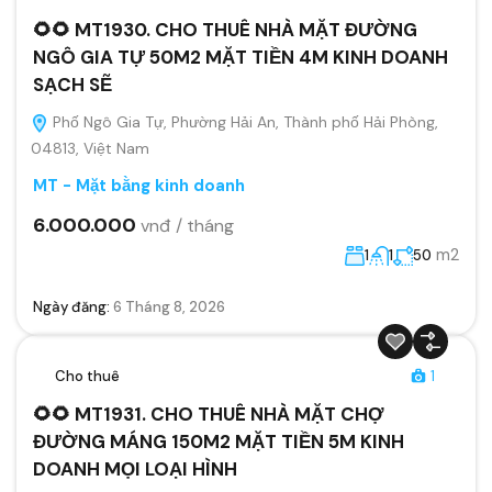
🌻🌻 MT1930. CHO THUÊ NHÀ MẶT ĐƯỜNG
NGÔ GIA TỰ 50M2 MẶT TIỀN 4M KINH DOANH
SẠCH SẼ
Phố Ngô Gia Tự, Phường Hải An, Thành phố Hải Phòng,
04813, Việt Nam
MT - Mặt bằng kinh doanh
6.000.000
vnđ / tháng
m2
1
1
50
Ngày đăng:
6 Tháng 8, 2026
Cho thuê
1
🌻🌻 MT1931. CHO THUÊ NHÀ MẶT CHỢ
ĐƯỜNG MÁNG 150M2 MẶT TIỀN 5M KINH
DOANH MỌI LOẠI HÌNH