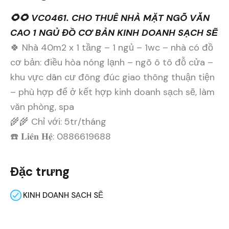
🌻🌻 VC0461. CHO THUÊ NHÀ MẶT NGÕ VĂN
CAO 1 NGỦ ĐỒ CƠ BẢN KINH DOANH SẠCH SẼ
🍀 Nhà 40m2 x 1 tầng – 1 ngủ – 1wc – nhà có đồ
cơ bản: điều hòa nóng lạnh – ngõ ô tô đỗ cửa –
khu vực dân cư đông đúc giao thông thuận tiện
– phù hợp để ở kết hợp kinh doanh sạch sẽ, làm
văn phòng, spa
🌾🌾 Chỉ với: 5tr/tháng
☎️ 𝐋𝐢𝐞̂𝐧 𝐇𝐞̣̂: 0886619688
Đặc trưng
KINH DOANH SẠCH SẼ