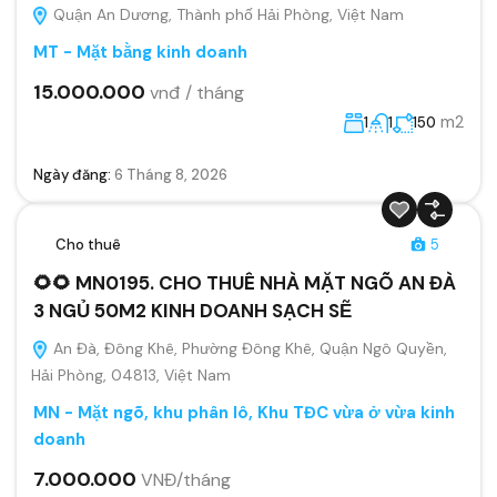
Quận An Dương, Thành phố Hải Phòng, Việt Nam
MT - Mặt bằng kinh doanh
15.000.000
vnđ / tháng
m2
1
1
150
Ngày đăng:
6 Tháng 8, 2026
Cho thuê
5
🌻🌻 MN0195. CHO THUÊ NHÀ MẶT NGÕ AN ĐÀ
3 NGỦ 50M2 KINH DOANH SẠCH SẼ
An Đà, Đông Khê, Phường Đông Khê, Quận Ngô Quyền,
Hải Phòng, 04813, Việt Nam
MN - Mặt ngõ, khu phân lô, Khu TĐC vừa ở vừa kinh
doanh
7.000.000
VNĐ/tháng