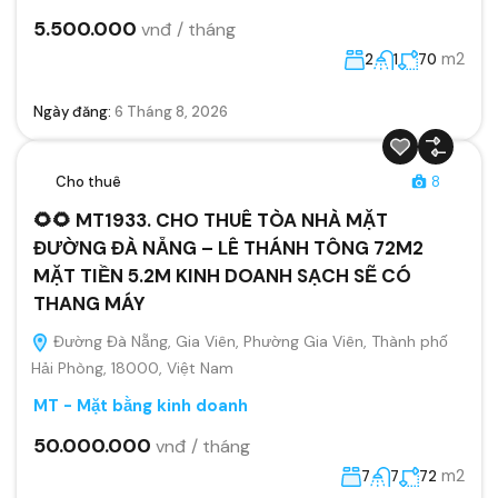
5.500.000
vnđ / tháng
m2
2
1
70
Ngày đăng:
6 Tháng 8, 2026
Cho thuê
8
🌻🌻 MT1933. CHO THUÊ TÒA NHÀ MẶT
ĐƯỜNG ĐÀ NẴNG – LÊ THÁNH TÔNG 72M2
MẶT TIỀN 5.2M KINH DOANH SẠCH SẼ CÓ
THANG MÁY
Đường Đà Nẵng, Gia Viên, Phường Gia Viên, Thành phố
Hải Phòng, 18000, Việt Nam
MT - Mặt bằng kinh doanh
50.000.000
vnđ / tháng
m2
7
7
72