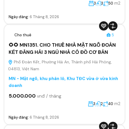
m2
3
3
50
Ngày đăng:
6 Tháng 8, 2026
Cho thuê
5
🌻🌻 MN1351. CHO THUÊ NHÀ MẶT NGÕ ĐOÀN
KẾT ĐẰNG HẢI 3 NGỦ NHÀ CÓ ĐỒ CƠ BẢN
Phố Đoàn Kết, Phường Hải An, Thành phố Hải Phòng,
04813, Việt Nam
MN - Mặt ngõ, khu phân lô, Khu TĐC vừa ở vừa kinh
doanh
5.000.000
vnđ / tháng
m2
3
2
40
Ngày đăng:
6 Tháng 8, 2026