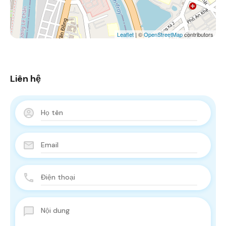
Leaflet
| ©
OpenStreetMap
contributors
Liên hệ