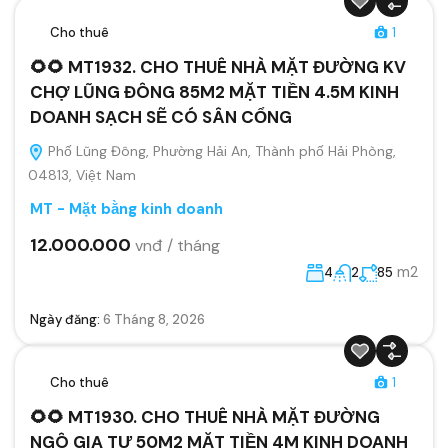
Cho thuê
1
🌻🌻 MT1932. CHO THUÊ NHÀ MẶT ĐƯỜNG KV
CHỢ LŨNG ĐÔNG 85M2 MẶT TIỀN 4.5M KINH
DOANH SẠCH SẼ CÓ SÂN CỔNG
Phố Lũng Đông, Phường Hải An, Thành phố Hải Phòng,
04813, Việt Nam
MT - Mặt bằng kinh doanh
12.000.000
vnđ / tháng
m2
4
2
85
Ngày đăng:
6 Tháng 8, 2026
Cho thuê
1
🌻🌻 MT1930. CHO THUÊ NHÀ MẶT ĐƯỜNG
NGÔ GIA TỰ 50M2 MẶT TIỀN 4M KINH DOANH