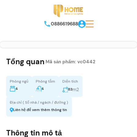
0886619688
Tổng quan
|
Mã sản phẩm:
vc0442
Phòng ngủ
Phòng tắm
Diện tích
4
4
m2
83
Địa chỉ ( Số nhà / ngách / đường )
Liên hệ để xem thêm thông tin
Thông tin mô tả