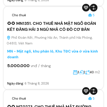
Ngày đăng:
6 Tháng 8, 2026
Cho thuê
5
🌻🌻 MN1351. CHO THUÊ NHÀ MẶT NGÕ ĐOÀN
KẾT ĐẰNG HẢI 3 NGỦ NHÀ CÓ ĐỒ CƠ BẢN
Phố Đoàn Kết, Phường Hải An, Thành phố Hải Phòng,
04813, Việt Nam
MN - Mặt ngõ, khu phân lô, Khu TĐC vừa ở vừa kinh
doanh
5.000.000
vnđ / tháng
m2
3
2
40
Ngày đăng:
6 Tháng 8, 2026
Cho thuê
5
🌻🌻 MT0273. CHO THUÊ NHÀ MẶT ĐƯỜNG