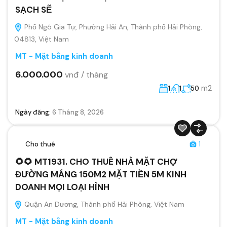
SẠCH SẼ
Phố Ngô Gia Tự, Phường Hải An, Thành phố Hải Phòng,
04813, Việt Nam
MT - Mặt bằng kinh doanh
6.000.000
vnđ / tháng
m2
1
1
50
Ngày đăng:
6 Tháng 8, 2026
Cho thuê
1
🌻🌻 MT1931. CHO THUÊ NHÀ MẶT CHỢ
ĐƯỜNG MÁNG 150M2 MẶT TIỀN 5M KINH
DOANH MỌI LOẠI HÌNH
Quận An Dương, Thành phố Hải Phòng, Việt Nam
MT - Mặt bằng kinh doanh