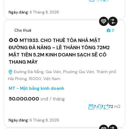
Ngày đăng:
6 Tháng 8, 2026
Cho thuê
8
🌻🌻 MT1933. CHO THUÊ TÒA NHÀ MẶT
ĐƯỜNG ĐÀ NẴNG – LÊ THÁNH TÔNG 72M2
MẶT TIỀN 5.2M KINH DOANH SẠCH SẼ CÓ
THANG MÁY
Đường Đà Nẵng, Gia Viên, Phường Gia Viên, Thành phố
Hải Phòng, 18000, Việt Nam
MT - Mặt bằng kinh doanh
50.000.000
vnđ / tháng
m2
7
7
72
Ngày đăng:
6 Tháng 8, 2026