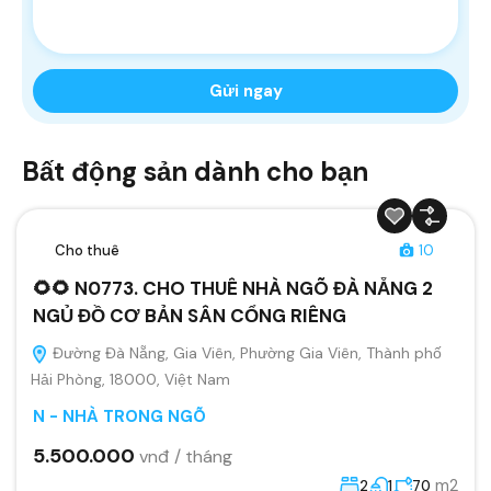
Bất động sản dành cho bạn
Cho thuê
10
🌻🌻 N0773. CHO THUÊ NHÀ NGÕ ĐÀ NẴNG 2
NGỦ ĐỒ CƠ BẢN SÂN CỔNG RIÊNG
Đường Đà Nẵng, Gia Viên, Phường Gia Viên, Thành phố
Hải Phòng, 18000, Việt Nam
N - NHÀ TRONG NGÕ
5.500.000
vnđ / tháng
m2
2
1
70