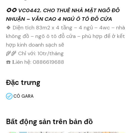
🌻🌻 VC0442. CHO THUÊ NHÀ MẶT NGÕ ĐỖ
NHUẬN – VĂN CAO 4 NGỦ Ô TÔ ĐỖ CỬA
🍀 Diện tích 83m2 x 4 tầng – 4 ngủ – 4wc – nhà
không đồ – ngõ ô tô đỗ cửa – phù hợp để ở kết
hợp kinh doanh sạch sẽ
🌾🌾 Chỉ với: 10tr/tháng
☎️ 𝐋iên hệ: 0886619688
Đặc trưng
CÓ GARA
Bất động sản trên bản đồ