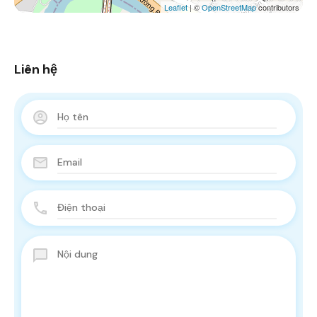
Leaflet
| ©
OpenStreetMap
contributors
Liên hệ