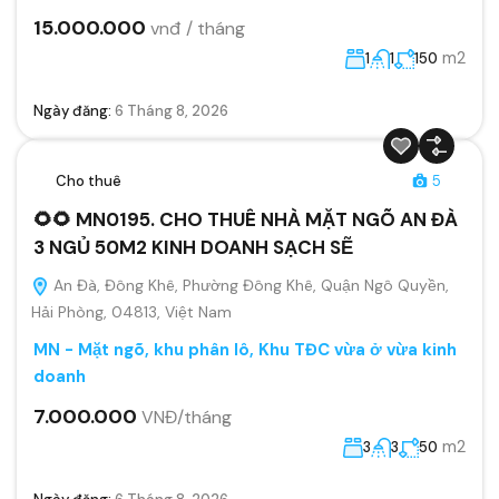
15.000.000
vnđ / tháng
m2
1
1
150
Ngày đăng:
6 Tháng 8, 2026
Cho thuê
5
🌻🌻 MN0195. CHO THUÊ NHÀ MẶT NGÕ AN ĐÀ
3 NGỦ 50M2 KINH DOANH SẠCH SẼ
An Đà, Đông Khê, Phường Đông Khê, Quận Ngô Quyền,
Hải Phòng, 04813, Việt Nam
MN - Mặt ngõ, khu phân lô, Khu TĐC vừa ở vừa kinh
doanh
7.000.000
VNĐ/tháng
m2
3
3
50