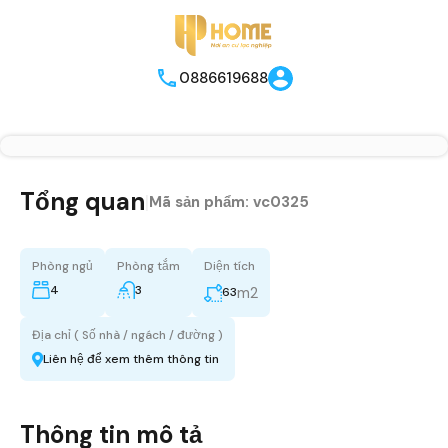
0886619688
Tổng quan
|
Mã sản phẩm:
vc0325
Phòng ngủ
Phòng tắm
Diện tích
4
3
m2
63
Địa chỉ ( Số nhà / ngách / đường )
Liên hệ để xem thêm thông tin
Thông tin mô tả