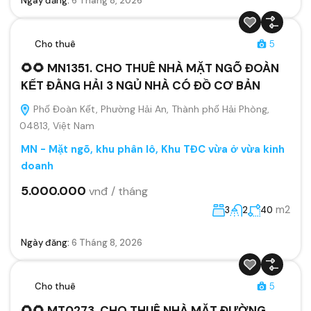
Ngày đăng:
6 Tháng 8, 2026
Cho thuê
5
🌻🌻 MN1351. CHO THUÊ NHÀ MẶT NGÕ ĐOÀN
KẾT ĐẰNG HẢI 3 NGỦ NHÀ CÓ ĐỒ CƠ BẢN
Phố Đoàn Kết, Phường Hải An, Thành phố Hải Phòng,
04813, Việt Nam
MN - Mặt ngõ, khu phân lô, Khu TĐC vừa ở vừa kinh
doanh
5.000.000
vnđ / tháng
m2
3
2
40
Ngày đăng:
6 Tháng 8, 2026
Cho thuê
5
🌻🌻 MT0273. CHO THUÊ NHÀ MẶT ĐƯỜNG