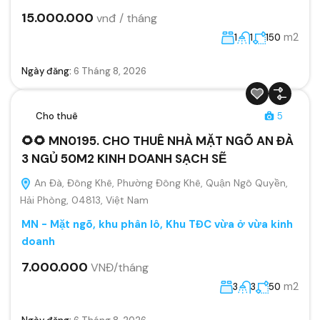
15.000.000
vnđ / tháng
m2
1
1
150
Ngày đăng:
6 Tháng 8, 2026
Cho thuê
5
🌻🌻 MN0195. CHO THUÊ NHÀ MẶT NGÕ AN ĐÀ
3 NGỦ 50M2 KINH DOANH SẠCH SẼ
An Đà, Đông Khê, Phường Đông Khê, Quận Ngô Quyền,
Hải Phòng, 04813, Việt Nam
MN - Mặt ngõ, khu phân lô, Khu TĐC vừa ở vừa kinh
doanh
7.000.000
VNĐ/tháng
m2
3
3
50