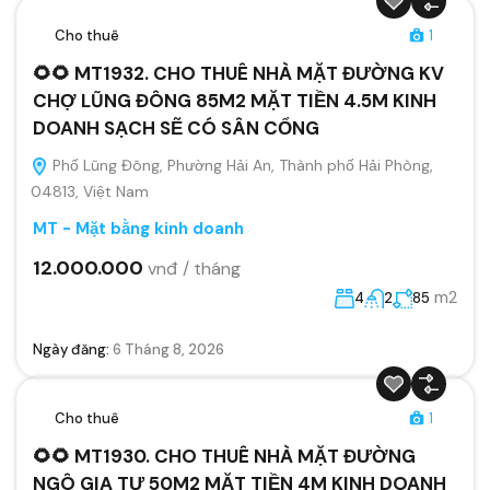
Cho thuê
1
🌻🌻 MT1932. CHO THUÊ NHÀ MẶT ĐƯỜNG KV
CHỢ LŨNG ĐÔNG 85M2 MẶT TIỀN 4.5M KINH
DOANH SẠCH SẼ CÓ SÂN CỔNG
Phố Lũng Đông, Phường Hải An, Thành phố Hải Phòng,
04813, Việt Nam
MT - Mặt bằng kinh doanh
12.000.000
vnđ / tháng
m2
4
2
85
Ngày đăng:
6 Tháng 8, 2026
Cho thuê
1
🌻🌻 MT1930. CHO THUÊ NHÀ MẶT ĐƯỜNG
NGÔ GIA TỰ 50M2 MẶT TIỀN 4M KINH DOANH