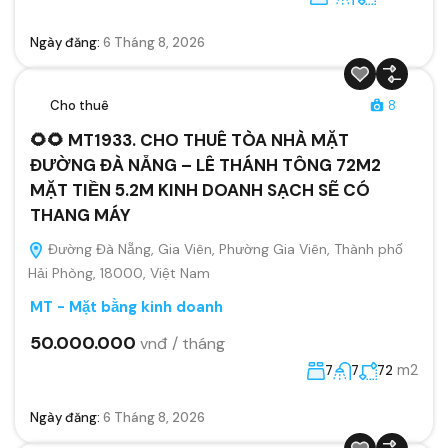
Ngày đăng:
6 Tháng 8, 2026
Cho thuê
8
🌻🌻 MT1933. CHO THUÊ TÒA NHÀ MẶT
ĐƯỜNG ĐÀ NẴNG – LÊ THÁNH TÔNG 72M2
MẶT TIỀN 5.2M KINH DOANH SẠCH SẼ CÓ
THANG MÁY
Đường Đà Nẵng, Gia Viên, Phường Gia Viên, Thành phố
Hải Phòng, 18000, Việt Nam
MT - Mặt bằng kinh doanh
50.000.000
vnđ / tháng
m2
7
7
72
Ngày đăng:
6 Tháng 8, 2026