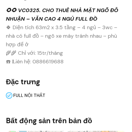
🌻🌻 VC0325. CHO THUÊ NHÀ MẶT NGÕ ĐỖ
NHUẬN – VĂN CAO 4 NGỦ FULL ĐỒ
🍀 Diện tích 63m2 x 3.5 tầng – 4 ngủ – 3wc –
nhà có full đồ – ngõ xe máy tránh nhau – phù
hợp để ở
🌾🌾 Chỉ với: 15tr/tháng
☎️ 𝐋iên hệ: 0886619688
Đặc trưng
FULL NỘI THẤT
Bất động sản trên bản đồ