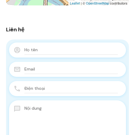
Leaflet
| ©
OpenStreetMap
contributors
Liên hệ