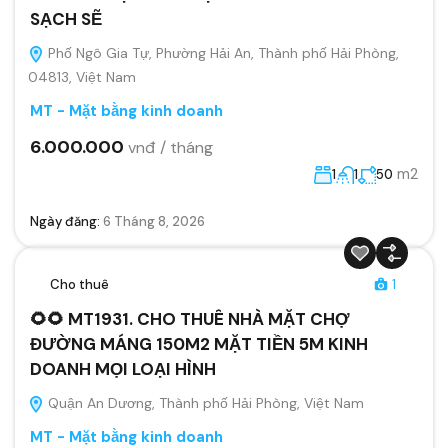
SẠCH SẼ
Phố Ngô Gia Tự, Phường Hải An, Thành phố Hải Phòng,
04813, Việt Nam
MT - Mặt bằng kinh doanh
6.000.000
vnđ / tháng
m2
1
1
50
Ngày đăng:
6 Tháng 8, 2026
Cho thuê
1
🌻🌻 MT1931. CHO THUÊ NHÀ MẶT CHỢ
ĐƯỜNG MÁNG 150M2 MẶT TIỀN 5M KINH
DOANH MỌI LOẠI HÌNH
Quận An Dương, Thành phố Hải Phòng, Việt Nam
MT - Mặt bằng kinh doanh