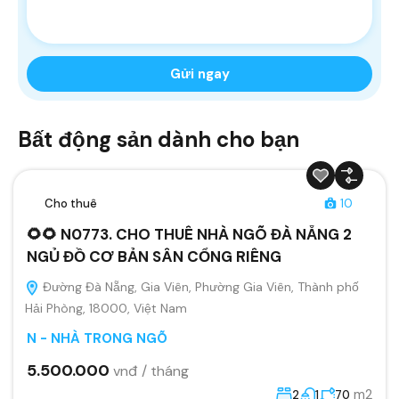
Bất động sản dành cho bạn
Cho thuê
10
🌻🌻 N0773. CHO THUÊ NHÀ NGÕ ĐÀ NẴNG 2
NGỦ ĐỒ CƠ BẢN SÂN CỔNG RIÊNG
Đường Đà Nẵng, Gia Viên, Phường Gia Viên, Thành phố
Hải Phòng, 18000, Việt Nam
N - NHÀ TRONG NGÕ
5.500.000
vnđ / tháng
m2
2
1
70