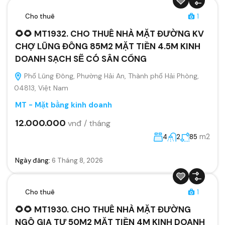
Cho thuê
1
🌻🌻 MT1932. CHO THUÊ NHÀ MẶT ĐƯỜNG KV
CHỢ LŨNG ĐÔNG 85M2 MẶT TIỀN 4.5M KINH
DOANH SẠCH SẼ CÓ SÂN CỔNG
Phố Lũng Đông, Phường Hải An, Thành phố Hải Phòng,
04813, Việt Nam
MT - Mặt bằng kinh doanh
12.000.000
vnđ / tháng
m2
4
2
85
Ngày đăng:
6 Tháng 8, 2026
Cho thuê
1
🌻🌻 MT1930. CHO THUÊ NHÀ MẶT ĐƯỜNG
NGÔ GIA TỰ 50M2 MẶT TIỀN 4M KINH DOANH