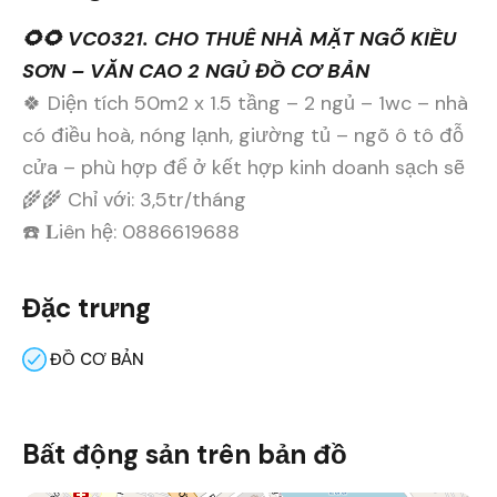
🌻🌻 VC0321. CHO THUÊ NHÀ MẶT NGÕ KIỀU
SƠN – VĂN CAO 2 NGỦ ĐỒ CƠ BẢN
🍀 Diện tích 50m2 x 1.5 tầng – 2 ngủ – 1wc – nhà
có điều hoà, nóng lạnh, giường tủ – ngõ ô tô đỗ
cửa – phù hợp để ở kết hợp kinh doanh sạch sẽ
🌾🌾 Chỉ với: 3,5tr/tháng
☎️ 𝐋iên hệ: 0886619688
Đặc trưng
ĐỒ CƠ BẢN
Bất động sản trên bản đồ