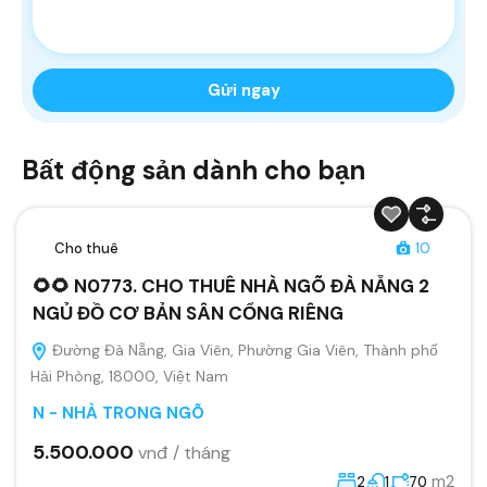
Bất động sản dành cho bạn
Cho thuê
10
🌻🌻 N0773. CHO THUÊ NHÀ NGÕ ĐÀ NẴNG 2
NGỦ ĐỒ CƠ BẢN SÂN CỔNG RIÊNG
Đường Đà Nẵng, Gia Viên, Phường Gia Viên, Thành phố
Hải Phòng, 18000, Việt Nam
N - NHÀ TRONG NGÕ
5.500.000
vnđ / tháng
m2
2
1
70