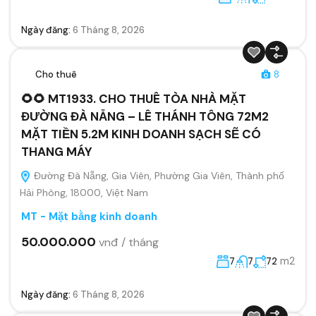
Ngày đăng:
6 Tháng 8, 2026
Cho thuê
8
🌻🌻 MT1933. CHO THUÊ TÒA NHÀ MẶT
ĐƯỜNG ĐÀ NẴNG – LÊ THÁNH TÔNG 72M2
MẶT TIỀN 5.2M KINH DOANH SẠCH SẼ CÓ
THANG MÁY
Đường Đà Nẵng, Gia Viên, Phường Gia Viên, Thành phố
Hải Phòng, 18000, Việt Nam
MT - Mặt bằng kinh doanh
50.000.000
vnđ / tháng
m2
7
7
72
Ngày đăng:
6 Tháng 8, 2026