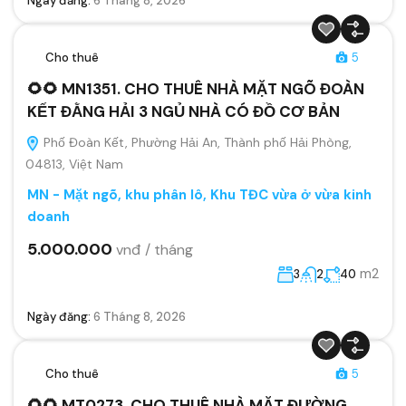
Ngày đăng:
6 Tháng 8, 2026
Cho thuê
5
🌻🌻 MN1351. CHO THUÊ NHÀ MẶT NGÕ ĐOÀN
KẾT ĐẰNG HẢI 3 NGỦ NHÀ CÓ ĐỒ CƠ BẢN
Phố Đoàn Kết, Phường Hải An, Thành phố Hải Phòng,
04813, Việt Nam
MN - Mặt ngõ, khu phân lô, Khu TĐC vừa ở vừa kinh
doanh
5.000.000
vnđ / tháng
m2
3
2
40
Ngày đăng:
6 Tháng 8, 2026
Cho thuê
5
🌻🌻 MT0273. CHO THUÊ NHÀ MẶT ĐƯỜNG