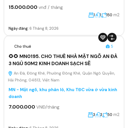
15.000.000
vnđ / tháng
m2
1
1
150
Ngày đăng:
6 Tháng 8, 2026
Cho thuê
5
🌻🌻 MN0195. CHO THUÊ NHÀ MẶT NGÕ AN ĐÀ
3 NGỦ 50M2 KINH DOANH SẠCH SẼ
An Đà, Đông Khê, Phường Đông Khê, Quận Ngô Quyền,
Hải Phòng, 04813, Việt Nam
MN - Mặt ngõ, khu phân lô, Khu TĐC vừa ở vừa kinh
doanh
7.000.000
VNĐ/tháng
m2
3
3
50