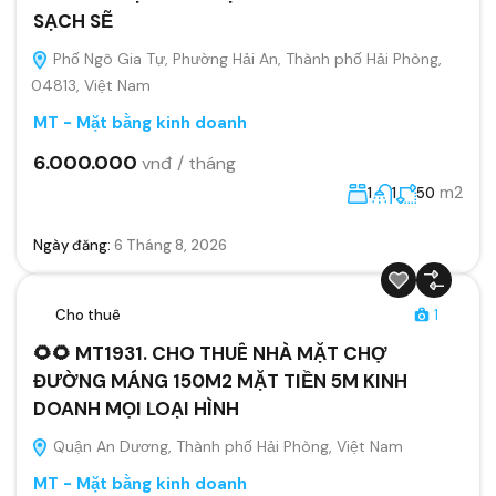
SẠCH SẼ
Phố Ngô Gia Tự, Phường Hải An, Thành phố Hải Phòng,
04813, Việt Nam
MT - Mặt bằng kinh doanh
6.000.000
vnđ / tháng
m2
1
1
50
Ngày đăng:
6 Tháng 8, 2026
Cho thuê
1
🌻🌻 MT1931. CHO THUÊ NHÀ MẶT CHỢ
ĐƯỜNG MÁNG 150M2 MẶT TIỀN 5M KINH
DOANH MỌI LOẠI HÌNH
Quận An Dương, Thành phố Hải Phòng, Việt Nam
MT - Mặt bằng kinh doanh