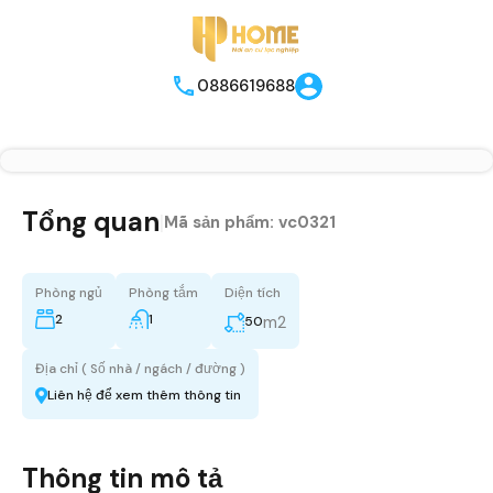
0886619688
Tổng quan
|
Mã sản phẩm:
vc0321
Phòng ngủ
Phòng tắm
Diện tích
2
1
m2
50
Địa chỉ ( Số nhà / ngách / đường )
Liên hệ để xem thêm thông tin
Thông tin mô tả