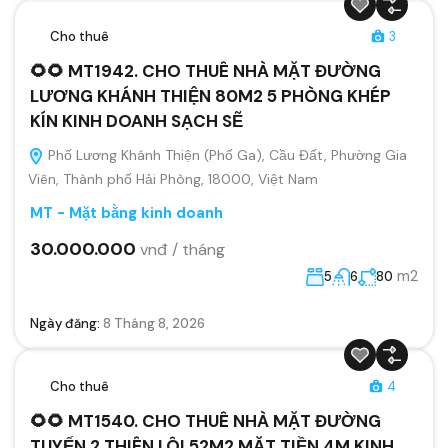
Cho thuê
3
🌻🌻 MT1942. CHO THUÊ NHÀ MẶT ĐƯỜNG
LƯƠNG KHÁNH THIỆN 80M2 5 PHÒNG KHÉP
KÍN KINH DOANH SẠCH SẼ
Phố Lương Khánh Thiện (Phố Ga), Cầu Đất, Phường Gia
Viên, Thành phố Hải Phòng, 18000, Việt Nam
MT - Mặt bằng kinh doanh
30.000.000
vnđ / tháng
m2
5
6
80
Ngày đăng:
8 Tháng 8, 2026
Cho thuê
4
🌻🌻 MT1540. CHO THUÊ NHÀ MẶT ĐƯỜNG
TUYẾN 2 THIÊN LÔI 52M2 MẶT TIỀN 4M KINH