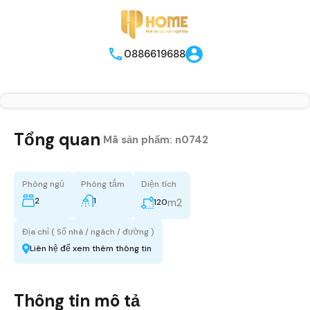
0886619688
Tổng quan
|
Mã sản phẩm:
n0742
Phòng ngủ
Phòng tắm
Diện tích
2
1
m2
120
Địa chỉ ( Số nhà / ngách / đường )
Liên hệ để xem thêm thông tin
Thông tin mô tả