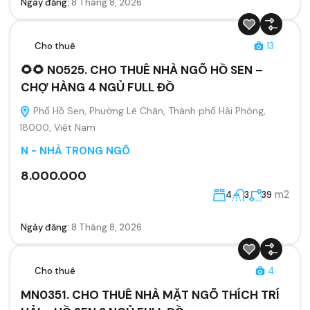
Ngày đăng:
8 Tháng 8, 2026
Cho thuê
13
🌻🌻 N0525. CHO THUÊ NHÀ NGÕ HỒ SEN –
CHỢ HÀNG 4 NGỦ FULL ĐỒ
Phố Hồ Sen, Phường Lê Chân, Thành phố Hải Phòng,
18000, Việt Nam
N - NHÀ TRONG NGÕ
8.000.000
m2
4
3
39
Ngày đăng:
8 Tháng 8, 2026
Cho thuê
4
MN0351. CHO THUÊ NHÀ MẶT NGÕ THÍCH TRÍ