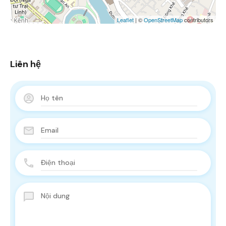
Leaflet
| ©
OpenStreetMap
contributors
Liên hệ