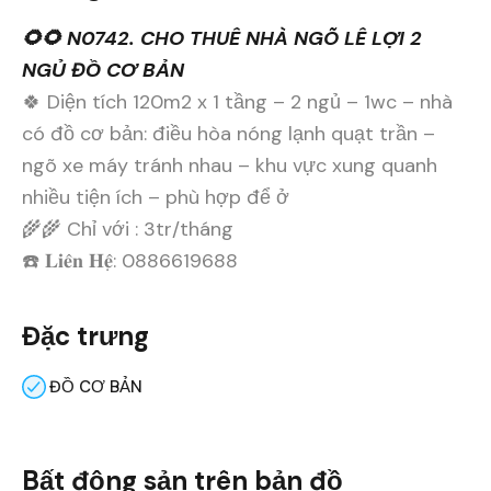
🌻🌻 N0742. CHO THUÊ NHÀ NGÕ LÊ LỢI 2
NGỦ ĐỒ CƠ BẢN
🍀 Diện tích 120m2 x 1 tầng – 2 ngủ – 1wc – nhà
có đồ cơ bản: điều hòa nóng lạnh quạt trần –
ngõ xe máy tránh nhau – khu vực xung quanh
nhiều tiện ích – phù hợp để ở
🌾🌾 Chỉ với : 3tr/tháng
☎️ 𝐋𝐢𝐞̂𝐧 𝐇𝐞̣̂: 0886619688
Đặc trưng
ĐỒ CƠ BẢN
Bất động sản trên bản đồ