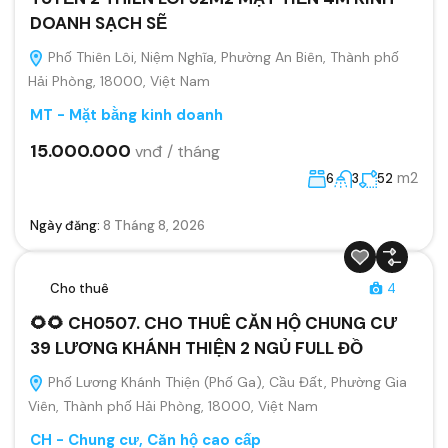
DOANH SẠCH SẼ
Phố Thiên Lôi, Niệm Nghĩa, Phường An Biên, Thành phố
Hải Phòng, 18000, Việt Nam
MT - Mặt bằng kinh doanh
15.000.000
vnđ / tháng
m2
6
3
52
Ngày đăng:
8 Tháng 8, 2026
Cho thuê
4
🌻🌻 CH0507. CHO THUÊ CĂN HỘ CHUNG CƯ
39 LƯƠNG KHÁNH THIỆN 2 NGỦ FULL ĐỒ
Phố Lương Khánh Thiện (Phố Ga), Cầu Đất, Phường Gia
Viên, Thành phố Hải Phòng, 18000, Việt Nam
CH - Chung cư, Căn hộ cao cấp