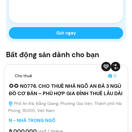
Bất động sản dành cho bạn
Cho thuê
12
🌻🌻 N0776. CHO THUÊ NHÀ NGÕ AN ĐÀ 3 NGỦ
ĐỒ CƠ BẢN – PHÙ HỢP GIA ĐÌNH THUÊ LÂU DÀI
Phố An Đà, Đằng Giang, Phường Gia Viên, Thành phố Hải
Phòng, 18000, Việt Nam
N - NHÀ TRONG NGÕ
8.000.000
vnđ / tháng