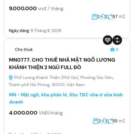
9.000.000
vnđ / tháng
m2
2
2
67
Ngày đăng:
8 Tháng 8, 2026
Cho thuê
6
MN0777. CHO THUÊ NHÀ MẶT NGÕ LƯƠNG
KHÁNH THIỆN 2 NGỦ FULL ĐỒ
Phố Lương Khánh Thiện (Phố Ga), Phường Gia Viên,
Thành phố Hải Phòng, 18000, Việt Nam
MN - Mặt ngõ, khu phân lô, Khu TĐC vừa ở vừa kinh
doanh
4.000.000
VNĐ/tháng
m2
2
1
55