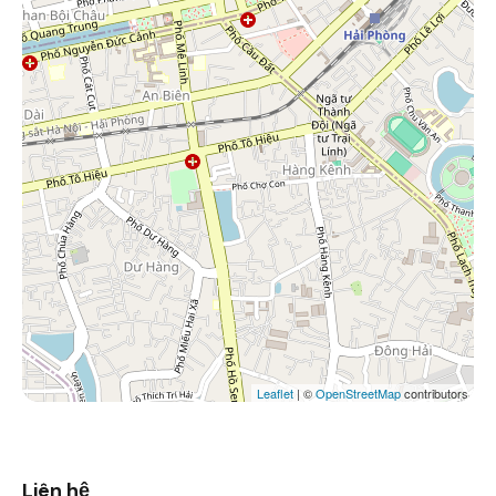
Leaflet
| ©
OpenStreetMap
contributors
Liên hệ