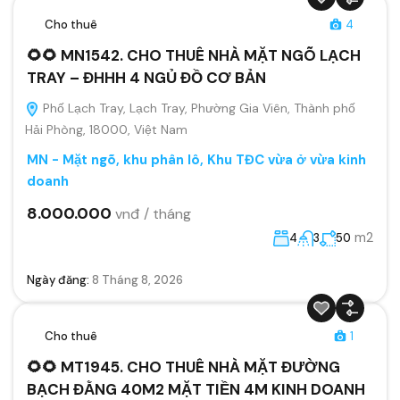
Cho thuê
4
🌻🌻 MN1542. CHO THUÊ NHÀ MẶT NGÕ LẠCH
TRAY – ĐHHH 4 NGỦ ĐỒ CƠ BẢN
Phố Lạch Tray, Lạch Tray, Phường Gia Viên, Thành phố
Hải Phòng, 18000, Việt Nam
MN - Mặt ngõ, khu phân lô, Khu TĐC vừa ở vừa kinh
doanh
8.000.000
vnđ / tháng
m2
4
3
50
Ngày đăng:
8 Tháng 8, 2026
Cho thuê
1
🌻🌻 MT1945. CHO THUÊ NHÀ MẶT ĐƯỜNG
BẠCH ĐẰNG 40M2 MẶT TIỀN 4M KINH DOANH