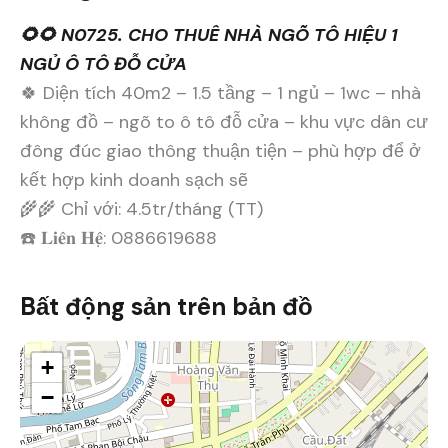
🌻🌻 N0725. CHO THUÊ NHÀ NGÕ TÔ HIỆU 1
NGỦ Ô TÔ ĐỖ CỬA
🍀 Diện tích 40m2 – 1.5 tầng – 1 ngủ – 1wc – nhà
không đồ – ngõ to ô tô đỗ cửa – khu vực dân cư
đông đúc giao thông thuận tiện – phù hợp để ở
kết hợp kinh doanh sạch sẽ
🌾🌾 Chỉ với: 4.5tr/tháng (TT)
☎️ 𝐋𝐢𝐞̂𝐧 𝐇𝐞̣̂: 0886619688
Bất động sản trên bản đồ
+
−