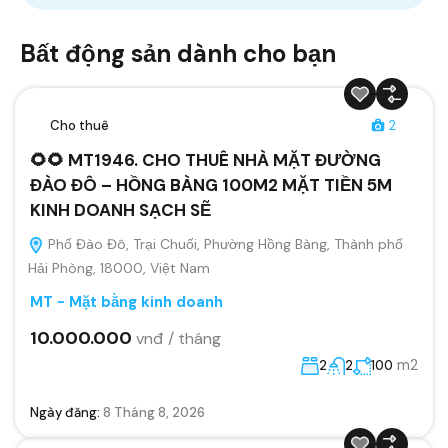
Bất động sản dành cho bạn
Cho thuê
2
🌻🌻 MT1946. CHO THUÊ NHÀ MẶT ĐƯỜNG
ĐÀO ĐÔ – HỒNG BÀNG 100M2 MẶT TIỀN 5M
KINH DOANH SẠCH SẼ
Phố Đào Đô, Trại Chuối, Phường Hồng Bàng, Thành phố
Hải Phòng, 18000, Việt Nam
MT - Mặt bằng kinh doanh
10.000.000
vnđ / tháng
m2
2
2
100
Ngày đăng:
8 Tháng 8, 2026