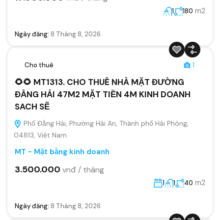
m2
1
180
Ngày đăng:
8 Tháng 8, 2026
Cho thuê
1
🌻🌻 MT1313. CHO THUÊ NHÀ MẶT ĐƯỜNG
ĐẰNG HẢI 47M2 MẶT TIỀN 4M KINH DOANH
SACH SẼ
Phố Đằng Hải, Phường Hải An, Thành phố Hải Phòng,
04813, Việt Nam
MT - Mặt bằng kinh doanh
3.500.000
vnđ / tháng
m2
1
1
40
Ngày đăng:
8 Tháng 8, 2026