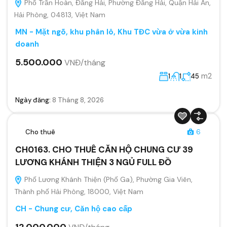
Phố Trần Hoàn, Đằng Hải, Phường Đằng Hải, Quận Hải An,
Hải Phòng, 04813, Việt Nam
MN - Mặt ngõ, khu phân lô, Khu TĐC vừa ở vừa kinh
doanh
5.500.000
VNĐ/tháng
m2
1
1
45
Ngày đăng:
8 Tháng 8, 2026
Cho thuê
6
CH0163. CHO THUÊ CĂN HỘ CHUNG CƯ 39
LƯƠNG KHÁNH THIỆN 3 NGỦ FULL ĐỒ
Phố Lương Khánh Thiện (Phố Ga), Phường Gia Viên,
Thành phố Hải Phòng, 18000, Việt Nam
CH - Chung cư, Căn hộ cao cấp
12.000.000
VNĐ/tháng