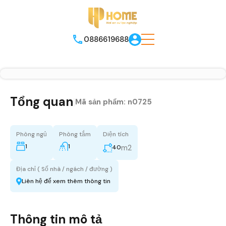
0886619688
Tổng quan
|
Mã sản phẩm:
n0725
Phòng ngủ
Phòng tắm
Diện tích
1
1
m2
40
Địa chỉ ( Số nhà / ngách / đường )
Liên hệ để xem thêm thông tin
Thông tin mô tả