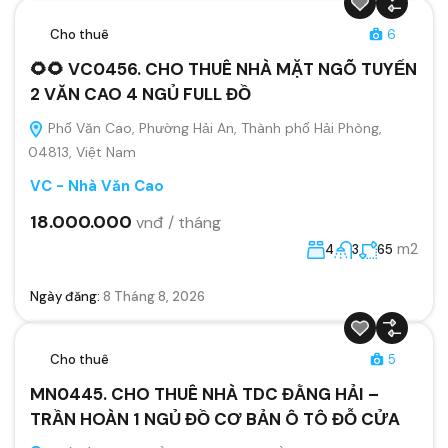
Cho thuê
6
🌻🌻 VC0456. CHO THUÊ NHÀ MẶT NGÕ TUYẾN
2 VĂN CAO 4 NGỦ FULL ĐỒ
Phố Văn Cao, Phường Hải An, Thành phố Hải Phòng,
04813, Việt Nam
VC - Nhà Văn Cao
18.000.000
vnđ / tháng
m2
4
3
65
Ngày đăng:
8 Tháng 8, 2026
Cho thuê
5
MN0445. CHO THUÊ NHÀ TDC ĐẰNG HẢI –
TRẦN HOÀN 1 NGỦ ĐỒ CƠ BẢN Ô TÔ ĐỖ CỬA