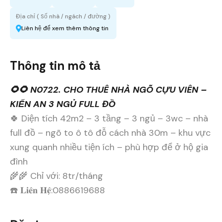
Địa chỉ ( Số nhà / ngách / đường )
Liên hệ để xem thêm thông tin
Thông tin mô tả
🌻🌻 N0722. CHO THUÊ NHÀ NGÕ CỰU VIÊN –
KIẾN AN 3 NGỦ FULL ĐỒ
🍀 Diện tích 42m2 – 3 tầng – 3 ngủ – 3wc – nhà
full đồ – ngõ to ô tô đỗ cách nhà 30m – khu vực
xung quanh nhiều tiện ích – phù hợp để ở hộ gia
đình
🌾🌾 Chỉ với: 8tr/tháng
☎️ 𝐋𝐢𝐞̂𝐧 𝐇𝐞̣̂:0886619688