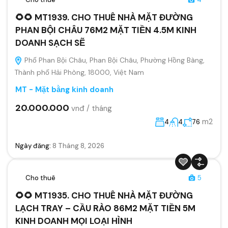
🌻🌻 MT1939. CHO THUÊ NHÀ MẶT ĐƯỜNG
PHAN BỘI CHÂU 76M2 MẶT TIỀN 4.5M KINH
DOANH SẠCH SẼ
Phố Phan Bội Châu, Phan Bội Châu, Phường Hồng Bàng,
Thành phố Hải Phòng, 18000, Việt Nam
MT - Mặt bằng kinh doanh
20.000.000
vnđ / tháng
m2
4
4
76
Ngày đăng:
8 Tháng 8, 2026
Cho thuê
5
🌻🌻 MT1935. CHO THUÊ NHÀ MẶT ĐƯỜNG
LẠCH TRAY – CẦU RÀO 86M2 MẶT TIỀN 5M
KINH DOANH MỌI LOẠI HÌNH