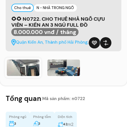
Cho thuê
N - NHÀ TRONG NGÕ
🌻🌻 N0722. CHO THUÊ NHÀ NGÕ CỰU
VIÊN – KIẾN AN 3 NGỦ FULL ĐỒ
8.000.000 vnđ / tháng
Quận Kiến An, Thành phố Hải Phòng, Việt Nam
Tổng quan
|
Mã sản phẩm:
n0722
Phòng ngủ
Phòng tắm
Diện tích
3
3
m2
42