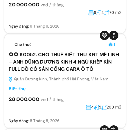
20.000.000
vnđ / tháng
m2
6
4
70
Ngày đăng:
8 Tháng 8, 2026
Cho thuê
1
🌻🌻 K0052. CHO THUÊ BIỆT THỰ KĐT MÊ LINH
– ANH DŨNG DƯƠNG KINH 4 NGỦ KHÉP KÍN
FULL ĐỒ CÓ SÂN CỔNG GARA Ô TÔ
Quận Dương Kinh, Thành phố Hải Phòng, Việt Nam
Biệt thự
28.000.000
vnđ / tháng
m2
4
5
200
Ngày đăng:
8 Tháng 8, 2026