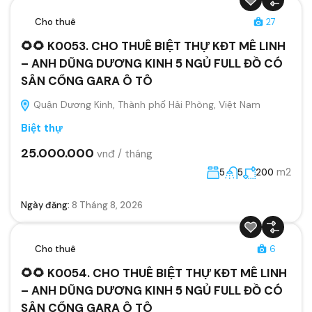
Cho thuê
27
🌻🌻 K0053. CHO THUÊ BIỆT THỰ KĐT MÊ LINH
– ANH DŨNG DƯƠNG KINH 5 NGỦ FULL ĐỒ CÓ
SÂN CỔNG GARA Ô TÔ
Quận Dương Kinh, Thành phố Hải Phòng, Việt Nam
Biệt thự
25.000.000
vnđ / tháng
m2
5
5
200
Ngày đăng:
8 Tháng 8, 2026
Cho thuê
6
🌻🌻 K0054. CHO THUÊ BIỆT THỰ KĐT MÊ LINH
– ANH DŨNG DƯƠNG KINH 5 NGỦ FULL ĐỒ CÓ
SÂN CỔNG GARA Ô TÔ