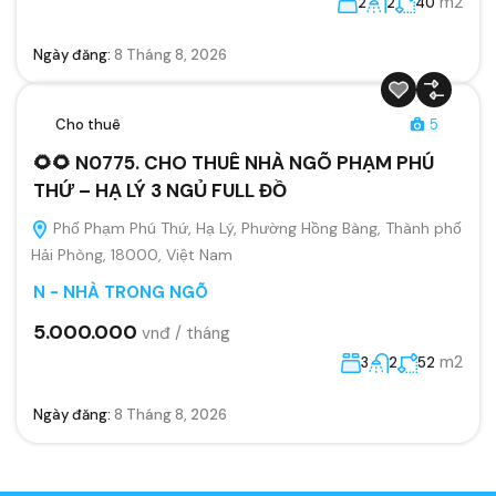
m2
2
2
40
Ngày đăng:
8 Tháng 8, 2026
Cho thuê
5
🌻🌻 N0775. CHO THUÊ NHÀ NGÕ PHẠM PHÚ
THỨ – HẠ LÝ 3 NGỦ FULL ĐỒ
Phố Phạm Phú Thứ, Hạ Lý, Phường Hồng Bàng, Thành phố
Hải Phòng, 18000, Việt Nam
N - NHÀ TRONG NGÕ
5.000.000
vnđ / tháng
m2
3
2
52
Ngày đăng:
8 Tháng 8, 2026