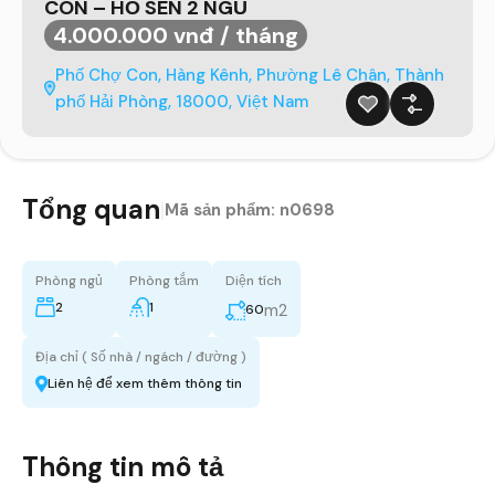
CON – HỒ SEN 2 NGỦ
4.000.000 vnđ / tháng
Phố Chợ Con, Hàng Kênh, Phường Lê Chân, Thành
phố Hải Phòng, 18000, Việt Nam
Tổng quan
|
Mã sản phẩm:
n0698
Phòng ngủ
Phòng tắm
Diện tích
2
1
m2
60
Địa chỉ ( Số nhà / ngách / đường )
Liên hệ để xem thêm thông tin
Thông tin mô tả