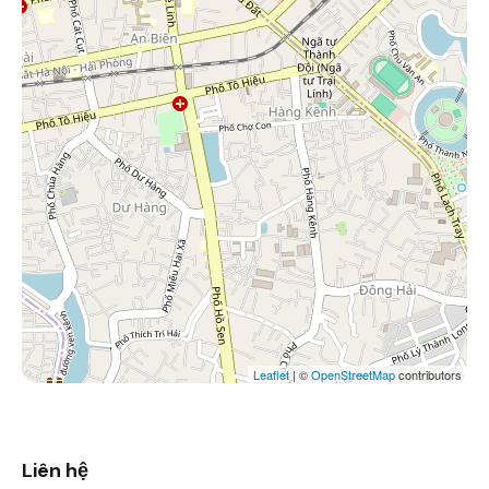
Leaflet
| ©
OpenStreetMap
contributors
Liên hệ