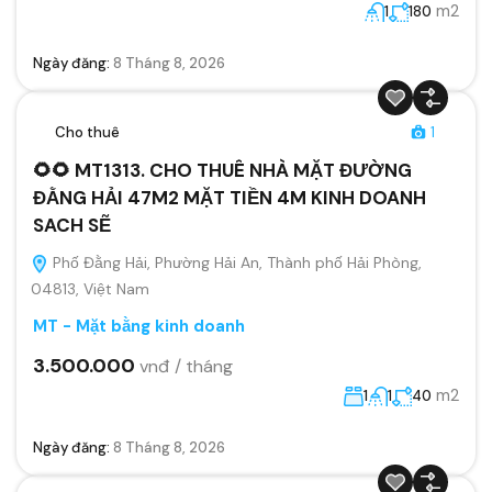
m2
1
180
Ngày đăng:
8 Tháng 8, 2026
Cho thuê
1
🌻🌻 MT1313. CHO THUÊ NHÀ MẶT ĐƯỜNG
ĐẰNG HẢI 47M2 MẶT TIỀN 4M KINH DOANH
SACH SẼ
Phố Đằng Hải, Phường Hải An, Thành phố Hải Phòng,
04813, Việt Nam
MT - Mặt bằng kinh doanh
3.500.000
vnđ / tháng
m2
1
1
40
Ngày đăng:
8 Tháng 8, 2026