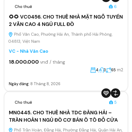
Cho thuê
6
🌻🌻 VC0456. CHO THUÊ NHÀ MẶT NGÕ TUYẾN
2 VĂN CAO 4 NGỦ FULL ĐỒ
Phố Văn Cao, Phường Hải An, Thành phố Hải Phòng,
04813, Việt Nam
VC - Nhà Văn Cao
18.000.000
vnđ / tháng
m2
4
3
65
Ngày đăng:
8 Tháng 8, 2026
Cho thuê
5
MN0445. CHO THUÊ NHÀ TDC ĐẰNG HẢI –
TRẦN HOÀN 1 NGỦ ĐỒ CƠ BẢN Ô TÔ ĐỖ CỬA
Phố Trần Hoàn, Đằng Hải, Phường Đằng Hải, Quận Hải An,