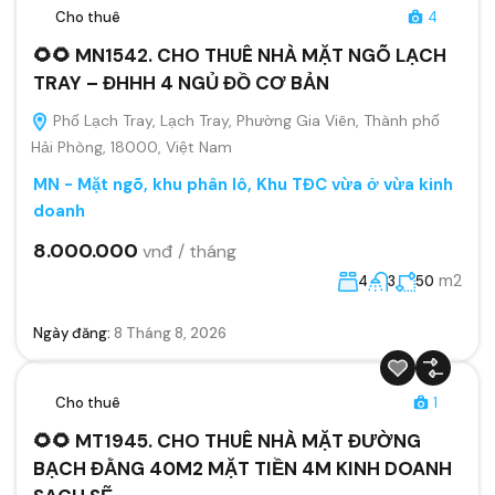
Cho thuê
4
🌻🌻 MN1542. CHO THUÊ NHÀ MẶT NGÕ LẠCH
TRAY – ĐHHH 4 NGỦ ĐỒ CƠ BẢN
Phố Lạch Tray, Lạch Tray, Phường Gia Viên, Thành phố
Hải Phòng, 18000, Việt Nam
MN - Mặt ngõ, khu phân lô, Khu TĐC vừa ở vừa kinh
doanh
8.000.000
vnđ / tháng
m2
4
3
50
Ngày đăng:
8 Tháng 8, 2026
Cho thuê
1
🌻🌻 MT1945. CHO THUÊ NHÀ MẶT ĐƯỜNG
BẠCH ĐẰNG 40M2 MẶT TIỀN 4M KINH DOANH