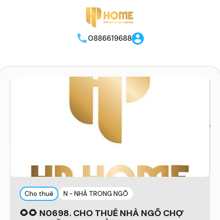
0886619688
Cho thuê
N - NHÀ TRONG NGÕ
🌻🌻 N0698. CHO THUÊ NHÀ NGÕ CHỢ