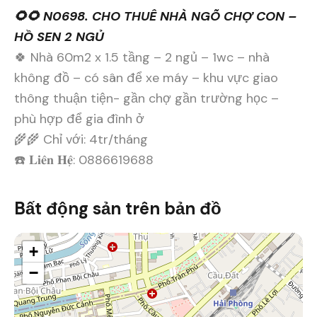
🌻🌻 N0698. CHO THUÊ NHÀ NGÕ CHỢ CON –
HỒ SEN 2 NGỦ
🍀 Nhà 60m2 x 1.5 tầng – 2 ngủ – 1wc – nhà
không đồ – có sân để xe máy – khu vực giao
thông thuận tiện- gần chợ gần trường học –
phù hợp để gia đình ở
🌾🌾 Chỉ với: 4tr/tháng
☎️ 𝐋𝐢𝐞̂𝐧 𝐇𝐞̣̂: 0886619688
Bất động sản trên bản đồ
+
−