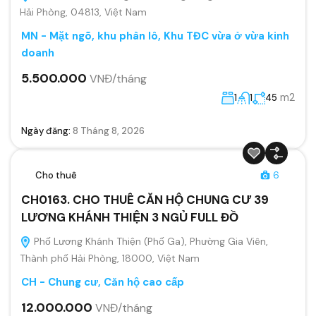
Hải Phòng, 04813, Việt Nam
MN - Mặt ngõ, khu phân lô, Khu TĐC vừa ở vừa kinh
doanh
5.500.000
VNĐ/tháng
m2
1
1
45
Ngày đăng:
8 Tháng 8, 2026
Cho thuê
6
CH0163. CHO THUÊ CĂN HỘ CHUNG CƯ 39
LƯƠNG KHÁNH THIỆN 3 NGỦ FULL ĐỒ
Phố Lương Khánh Thiện (Phố Ga), Phường Gia Viên,
Thành phố Hải Phòng, 18000, Việt Nam
CH - Chung cư, Căn hộ cao cấp
12.000.000
VNĐ/tháng