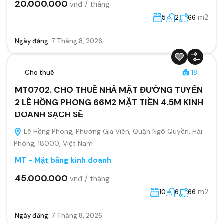
20.000.000
vnđ / tháng
m2
5
2
66
Ngày đăng:
7 Tháng 8, 2026
Cho thuê
18
MT0702. CHO THUÊ NHÀ MẶT ĐƯỜNG TUYẾN
2 LÊ HỒNG PHONG 66M2 MẶT TIỀN 4.5M KINH
DOANH SẠCH SẼ
Lê Hồng Phong, Phường Gia Viên, Quận Ngô Quyền, Hải
Phòng, 18000, Việt Nam
MT - Mặt bằng kinh doanh
45.000.000
vnđ / tháng
m2
10
6
66
Ngày đăng:
7 Tháng 8, 2026