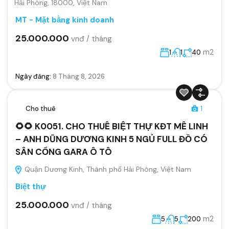
Hải Phòng, 18000, Việt Nam
MT - Mặt bằng kinh doanh
25.000.000
vnđ / tháng
m2
1
1
40
Ngày đăng:
8 Tháng 8, 2026
Cho thuê
1
🌻🌻 K0051. CHO THUÊ BIỆT THỰ KĐT MÊ LINH
– ANH DŨNG DƯƠNG KINH 5 NGỦ FULL ĐỒ CÓ
SÂN CỔNG GARA Ô TÔ
Quận Dương Kinh, Thành phố Hải Phòng, Việt Nam
Biệt thự
25.000.000
vnđ / tháng
m2
5
5
200