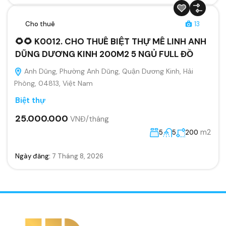
Cho thuê
13
🌻🌻 K0012. CHO THUÊ BIỆT THỰ MÊ LINH ANH
DŨNG DƯƠNG KINH 200M2 5 NGỦ FULL ĐỒ
Anh Dũng, Phường Anh Dũng, Quận Dương Kinh, Hải
Phòng, 04813, Việt Nam
Biệt thự
25.000.000
VNĐ/tháng
m2
5
5
200
Ngày đăng:
7 Tháng 8, 2026