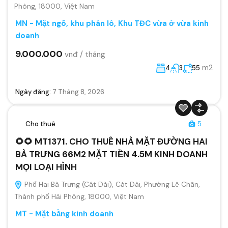
Phòng, 18000, Việt Nam
MN - Mặt ngõ, khu phân lô, Khu TĐC vừa ở vừa kinh
doanh
9.000.000
vnđ / tháng
m2
4
3
55
Ngày đăng:
7 Tháng 8, 2026
Cho thuê
5
🌻🌻 MT1371. CHO THUÊ NHÀ MẶT ĐƯỜNG HAI
BÀ TRƯNG 66M2 MẶT TIỀN 4.5M KINH DOANH
MỌI LOẠI HÌNH
Phố Hai Bà Trưng (Cát Dài), Cát Dài, Phường Lê Chân,
Thành phố Hải Phòng, 18000, Việt Nam
MT - Mặt bằng kinh doanh