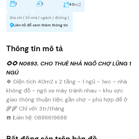
1
1
m2
40
Địa chỉ ( Số nhà / ngách / đường )
Liên hệ để xem thêm thông tin
Thông tin mô tả
🌻🌻 N0693. CHO THUÊ NHÀ NGÕ CHỢ LŨNG 1
NGỦ
🍀 Diện tích 40m2 x 2 tầng – 1 ngủ – 1wc – nhà
không đồ – ngõ xe máy tránh nhau – khu vực
giao thông thuận tiện, gần chợ – phù hợp để ở
🌾🌾 Chỉ với: 3tr/tháng
☎️ 𝐋iên hệ: 0886619688
Bất động sản trên bản đồ