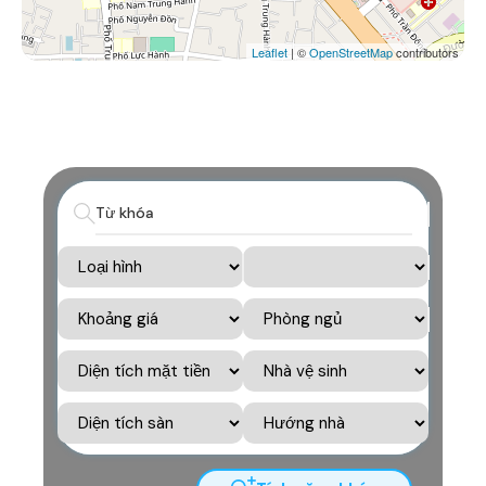
Leaflet
| ©
OpenStreetMap
contributors