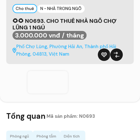
Cho thuê
N - NHÀ TRONG NGÕ
🌻🌻 N0693. CHO THUÊ NHÀ NGÕ CHỢ
LŨNG 1 NGỦ
3.000.000 vnđ / tháng
Phố Chợ Lũng, Phường Hải An, Thành phố Hải
Phòng, 04813, Việt Nam
Tổng quan
|
Mã sản phẩm:
N0693
Phòng ngủ
Phòng tắm
Diện tích