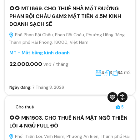
🌻🌻 MT1869. CHO THUÊ NHÀ MẶT ĐƯỜNG
PHAN BỘI CHÂU 64M2 MẶT TIỀN 4.5M KINH
DOANH SẠCH SẼ
Phố Phan Bội Châu, Phan Bội Châu, Phường Hồng Bàng,
Thành phố Hải Phòng, 18000, Việt Nam
MT - Mặt bằng kinh doanh
22.000.000
vnđ / tháng
m2
4
3
64
Ngày đăng:
7 Tháng 8, 2026
Cho thuê
5
🌻🌻 MN1503. CHO THUÊ NHÀ MẶT NGÕ THIÊN
LÔI 4 NGỦ FULL ĐỒ
Phố Thiên Lôi, Vĩnh Niệm, Phường An Biên, Thành phố Hải