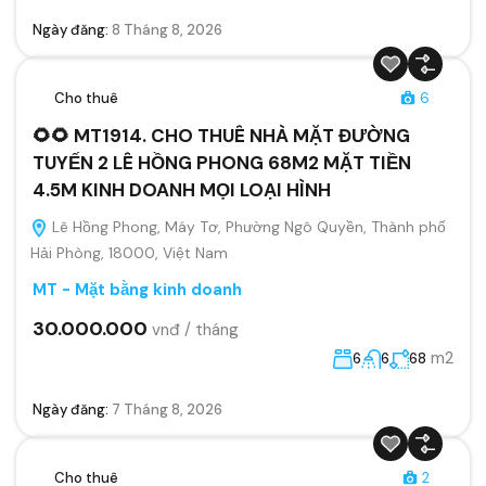
Ngày đăng:
8 Tháng 8, 2026
Cho thuê
6
🌻🌻 MT1914. CHO THUÊ NHÀ MẶT ĐƯỜNG
TUYẾN 2 LÊ HỒNG PHONG 68M2 MẶT TIỀN
4.5M KINH DOANH MỌI LOẠI HÌNH
Lê Hồng Phong, Máy Tơ, Phường Ngô Quyền, Thành phố
Hải Phòng, 18000, Việt Nam
MT - Mặt bằng kinh doanh
30.000.000
vnđ / tháng
m2
6
6
68
Ngày đăng:
7 Tháng 8, 2026
Cho thuê
2