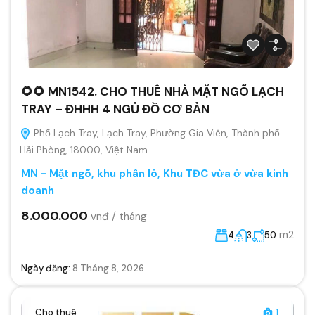
🌻🌻 MN1542. CHO THUÊ NHÀ MẶT NGÕ LẠCH
TRAY – ĐHHH 4 NGỦ ĐỒ CƠ BẢN
Phố Lạch Tray, Lạch Tray, Phường Gia Viên, Thành phố
Hải Phòng, 18000, Việt Nam
MN - Mặt ngõ, khu phân lô, Khu TĐC vừa ở vừa kinh
doanh
8.000.000
vnđ / tháng
m2
4
3
50
Ngày đăng:
8 Tháng 8, 2026
Cho thuê
1