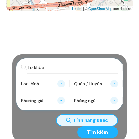
Leaflet
| ©
OpenStreetMap
contributors
Loại hình
Quận / Huyện
Khoảng giá
Phòng ngủ
Tính năng khác
Tìm kiếm