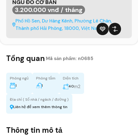
NGỦ ĐỒ CƠ BẢN
3.200.000 vnđ / tháng
Phố Hồ Sen, Dư Hàng Kênh, Phường Lê Chân,
Thành phố Hải Phòng, 18000, Việt Nam
Tổng quan
|
Mã sản phẩm:
n0685
Phòng ngủ
Phòng tắm
Diện tích
1
1
m2
40
Địa chỉ ( Số nhà / ngách / đường )
Liên hệ để xem thêm thông tin
Thông tin mô tả