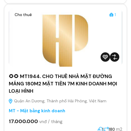
Cho thuê
1
🌻🌻 MT1944. CHO THUÊ NHÀ MẶT ĐƯỜNG
MÁNG 180M2 MẶT TIỀN 7M KINH DOANH MỌI
LOẠI HÌNH
Quận An Dương, Thành phố Hải Phòng, Việt Nam
MT - Mặt bằng kinh doanh
17.000.000
vnđ / tháng
m2
1
180