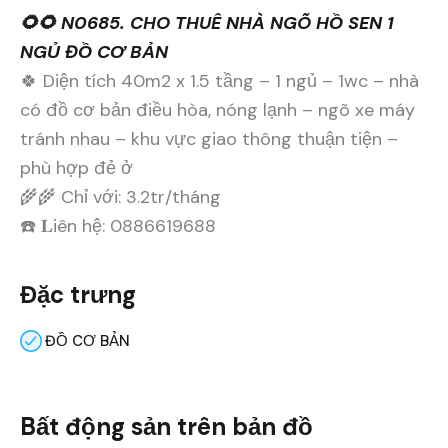
🌻🌻 N0685. CHO THUÊ NHÀ NGÕ HỒ SEN 1
NGỦ ĐỒ CƠ BẢN
🍀 Diện tích 40m2 x 1.5 tầng – 1 ngủ – 1wc – nhà
có đồ cơ bản điều hòa, nóng lạnh – ngõ xe máy
tránh nhau – khu vực giao thông thuận tiện –
phù hợp đẻ ở
🌾🌾 Chỉ với: 3.2tr/tháng
☎️ 𝐋iên hệ: 0886619688
Đặc trưng
ĐỒ CƠ BẢN
Bất động sản trên bản đồ