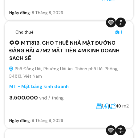
Ngày đăng:
8 Tháng 8, 2026
Cho thuê
1
🌻🌻 MT1313. CHO THUÊ NHÀ MẶT ĐƯỜNG
ĐẰNG HẢI 47M2 MẶT TIỀN 4M KINH DOANH
SACH SẼ
Phố Đằng Hải, Phường Hải An, Thành phố Hải Phòng,
04813, Việt Nam
MT - Mặt bằng kinh doanh
3.500.000
vnđ / tháng
m2
1
1
40
Ngày đăng:
8 Tháng 8, 2026