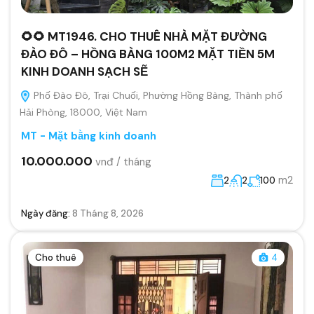
🌻🌻 MT1946. CHO THUÊ NHÀ MẶT ĐƯỜNG
ĐÀO ĐÔ – HỒNG BÀNG 100M2 MẶT TIỀN 5M
KINH DOANH SẠCH SẼ
Phố Đào Đô, Trại Chuối, Phường Hồng Bàng, Thành phố
Hải Phòng, 18000, Việt Nam
MT - Mặt bằng kinh doanh
10.000.000
vnđ / tháng
m2
2
2
100
Ngày đăng:
8 Tháng 8, 2026
Cho thuê
4