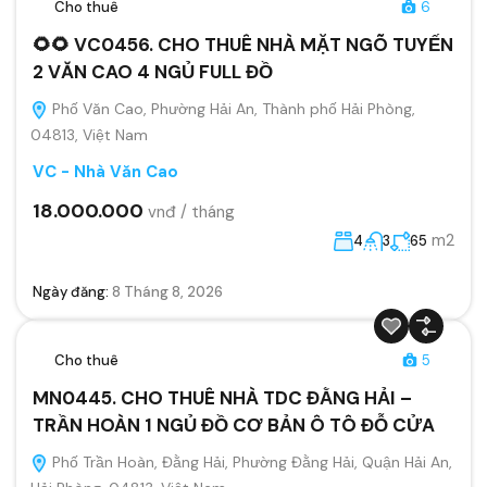
Cho thuê
6
🌻🌻 VC0456. CHO THUÊ NHÀ MẶT NGÕ TUYẾN
2 VĂN CAO 4 NGỦ FULL ĐỒ
Phố Văn Cao, Phường Hải An, Thành phố Hải Phòng,
04813, Việt Nam
VC - Nhà Văn Cao
18.000.000
vnđ / tháng
m2
4
3
65
Ngày đăng:
8 Tháng 8, 2026
Cho thuê
5
MN0445. CHO THUÊ NHÀ TDC ĐẰNG HẢI –
TRẦN HOÀN 1 NGỦ ĐỒ CƠ BẢN Ô TÔ ĐỖ CỬA
Phố Trần Hoàn, Đằng Hải, Phường Đằng Hải, Quận Hải An,