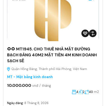
🌻🌻 MT1945. CHO THUÊ NHÀ MẶT ĐƯỜNG
BẠCH ĐẰNG 40M2 MẶT TIỀN 4M KINH DOANH
SẠCH SẼ
Quận Hồng Bàng, Thành phố Hải Phòng, Việt Nam
MT - Mặt bằng kinh doanh
10.000.000
vnđ / tháng
m2
4
2
40
Ngày đăng:
8 Tháng 8, 2026