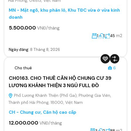
Hải Phòng, 04813, Việt Nam
MN - Mặt ngõ, khu phân lô, Khu TĐC vừa ở vừa kinh
doanh
5.500.000
VNĐ/tháng
m2
1
1
45
Ngày đăng:
8 Tháng 8, 2026
Cho thuê
6
CH0163. CHO THUÊ CĂN HỘ CHUNG CƯ 39
LƯƠNG KHÁNH THIỆN 3 NGỦ FULL ĐỒ
Phố Lương Khánh Thiện (Phố Ga), Phường Gia Viên,
Thành phố Hải Phòng, 18000, Việt Nam
CH - Chung cư, Căn hộ cao cấp
12.000.000
VNĐ/tháng
m2
3
2
88