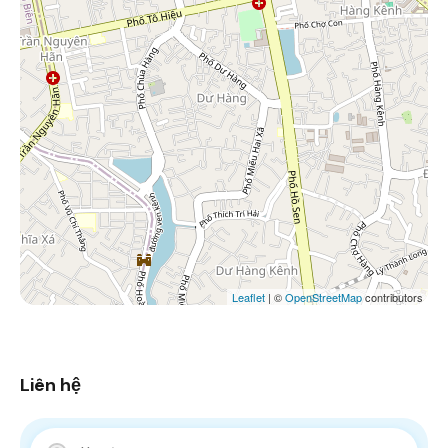
Leaflet
| ©
OpenStreetMap
contributors
Liên hệ