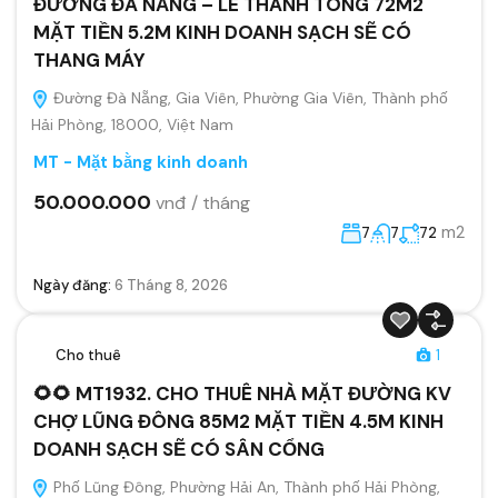
ĐƯỜNG ĐÀ NẴNG – LÊ THÁNH TÔNG 72M2
MẶT TIỀN 5.2M KINH DOANH SẠCH SẼ CÓ
THANG MÁY
Đường Đà Nẵng, Gia Viên, Phường Gia Viên, Thành phố
Hải Phòng, 18000, Việt Nam
MT - Mặt bằng kinh doanh
50.000.000
vnđ / tháng
m2
7
7
72
Ngày đăng:
6 Tháng 8, 2026
Cho thuê
1
🌻🌻 MT1932. CHO THUÊ NHÀ MẶT ĐƯỜNG KV
CHỢ LŨNG ĐÔNG 85M2 MẶT TIỀN 4.5M KINH
DOANH SẠCH SẼ CÓ SÂN CỔNG
Phố Lũng Đông, Phường Hải An, Thành phố Hải Phòng,