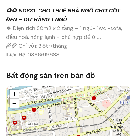
🌻🌻 N0631. CHO THUÊ NHÀ NGÕ CHỢ CỘT
ĐÈN – DƯ HÀNG 1 NGỦ
🍀 Diện tích 20m2 x 2 tầng – 1 ngủ- 1wc -sofa,
điều hoà, nóng lạnh – phù hợp để ở ….
🌾🌾 Chỉ với: 3,5tr/tháng
𝐋𝐢𝐞̂𝐧 𝐇𝐞̣̂: 0886619688
Bất động sản trên bản đồ
+
−