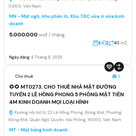
04813, Việt Nam
MN - Mặt ngõ, khu phân lô, Khu TĐC vừa ở vừa kinh
doanh
5.000.000
vnđ / tháng
m2
3
2
40
Ngày đăng:
6 Tháng 8, 2026
Cho thuê
5
🌻🌻 MT0273. CHO THUÊ NHÀ MẶT ĐƯỜNG
TUYẾN 2 LÊ HỒNG PHONG 5 PHÒNG MẶT TIỀN
4M KINH DOANH MỌI LOẠI HÌNH
Đường nội bộ lô 22 Lê Hồng Phong, Đông Khê, Phường
Đông Khê, Quận Ngô Quyền, Hải Phòng, 18000, Việt Nam
MT - Mặt bằng kinh doanh