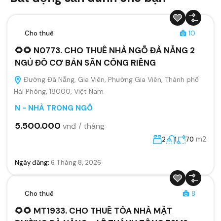
Cho thuê
10
🌻🌻 N0773. CHO THUÊ NHÀ NGÕ ĐÀ NẴNG 2
NGỦ ĐỒ CƠ BẢN SÂN CỔNG RIÊNG
Đường Đà Nẵng, Gia Viên, Phường Gia Viên, Thành phố
Hải Phòng, 18000, Việt Nam
N - NHÀ TRONG NGÕ
5.500.000
vnđ / tháng
m2
2
1
70
Ngày đăng:
6 Tháng 8, 2026
Cho thuê
8
🌻🌻 MT1933. CHO THUÊ TÒA NHÀ MẶT