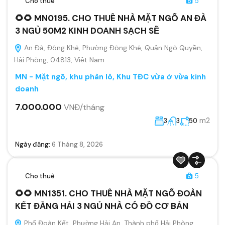
Cho thuê
5
🌻🌻 MN0195. CHO THUÊ NHÀ MẶT NGÕ AN ĐÀ
3 NGỦ 50M2 KINH DOANH SẠCH SẼ
An Đà, Đông Khê, Phường Đông Khê, Quận Ngô Quyền,
Hải Phòng, 04813, Việt Nam
MN - Mặt ngõ, khu phân lô, Khu TĐC vừa ở vừa kinh
doanh
7.000.000
VNĐ/tháng
m2
3
3
50
Ngày đăng:
6 Tháng 8, 2026
Cho thuê
5
🌻🌻 MN1351. CHO THUÊ NHÀ MẶT NGÕ ĐOÀN
KẾT ĐẰNG HẢI 3 NGỦ NHÀ CÓ ĐỒ CƠ BẢN
Phố Đoàn Kết, Phường Hải An, Thành phố Hải Phòng,