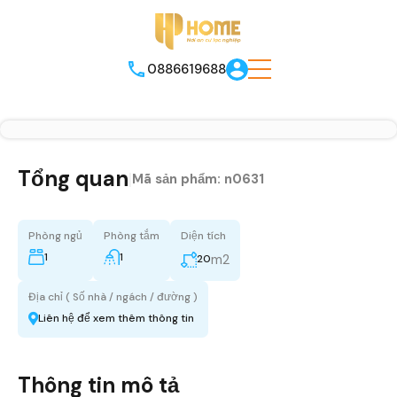
0886619688
Tổng quan
|
Mã sản phẩm:
n0631
Phòng ngủ
Phòng tắm
Diện tích
1
1
m2
20
Địa chỉ ( Số nhà / ngách / đường )
Liên hệ để xem thêm thông tin
Thông tin mô tả