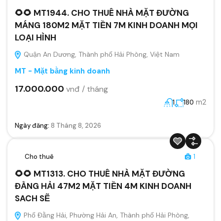
🌻🌻 MT1944. CHO THUÊ NHÀ MẶT ĐƯỜNG
MÁNG 180M2 MẶT TIỀN 7M KINH DOANH MỌI
LOẠI HÌNH
Quận An Dương, Thành phố Hải Phòng, Việt Nam
MT - Mặt bằng kinh doanh
17.000.000
vnđ / tháng
m2
1
180
Ngày đăng:
8 Tháng 8, 2026
Cho thuê
1
🌻🌻 MT1313. CHO THUÊ NHÀ MẶT ĐƯỜNG
ĐẰNG HẢI 47M2 MẶT TIỀN 4M KINH DOANH
SACH SẼ
Phố Đằng Hải, Phường Hải An, Thành phố Hải Phòng,