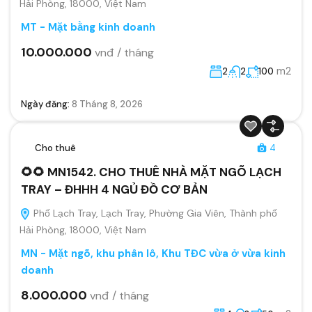
Hải Phòng, 18000, Việt Nam
MT - Mặt bằng kinh doanh
10.000.000
vnđ / tháng
m2
2
2
100
Ngày đăng:
8 Tháng 8, 2026
Cho thuê
4
🌻🌻 MN1542. CHO THUÊ NHÀ MẶT NGÕ LẠCH
TRAY – ĐHHH 4 NGỦ ĐỒ CƠ BẢN
Phố Lạch Tray, Lạch Tray, Phường Gia Viên, Thành phố
Hải Phòng, 18000, Việt Nam
MN - Mặt ngõ, khu phân lô, Khu TĐC vừa ở vừa kinh
doanh
8.000.000
vnđ / tháng