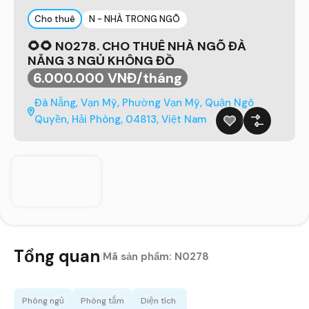
Cho thuê
N - NHÀ TRONG NGÕ
🌻🌻 N0278. CHO THUÊ NHÀ NGÕ ĐÀ
NẴNG 3 NGỦ KHÔNG ĐỒ
6.000.000 VNĐ/tháng
Đà Nẵng, Vạn Mỹ, Phường Vạn Mỹ, Quận Ngô
Quyền, Hải Phòng, 04813, Việt Nam
Tổng quan
|
Mã sản phẩm:
N0278
Phòng ngủ
Phòng tắm
Diện tích