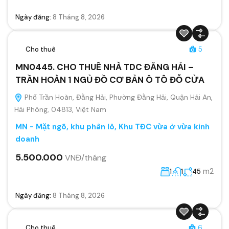
Ngày đăng:
8 Tháng 8, 2026
Cho thuê
5
MN0445. CHO THUÊ NHÀ TDC ĐẰNG HẢI –
TRẦN HOÀN 1 NGỦ ĐỒ CƠ BẢN Ô TÔ ĐỖ CỬA
Phố Trần Hoàn, Đằng Hải, Phường Đằng Hải, Quận Hải An,
Hải Phòng, 04813, Việt Nam
MN - Mặt ngõ, khu phân lô, Khu TĐC vừa ở vừa kinh
doanh
5.500.000
VNĐ/tháng
m2
1
1
45
Ngày đăng:
8 Tháng 8, 2026
Cho thuê
6