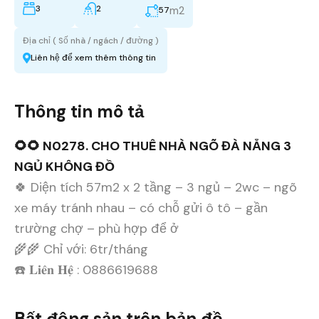
3
2
m2
57
Địa chỉ ( Số nhà / ngách / đường )
Liên hệ để xem thêm thông tin
Thông tin mô tả
🌻🌻 N0278. CHO THUÊ NHÀ NGÕ ĐÀ NẴNG 3
NGỦ KHÔNG ĐỒ
🍀 Diện tích 57m2 x 2 tầng – 3 ngủ – 2wc – ngõ
xe máy tránh nhau – có chỗ gửi ô tô – gần
trường chợ – phù hợp để ở
🌾🌾 Chỉ với: 6tr/tháng
☎️ 𝐋𝐢𝐞̂𝐧 𝐇𝐞̣̂ : 0886619688
Bất động sản trên bản đồ