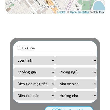
Leaflet
| ©
OpenStreetMap
contributors