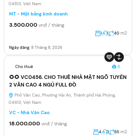
04813, Việt Nam
MT - Mặt bằng kinh doanh
3.500.000
vnđ / tháng
m2
1
1
40
Ngày đăng:
8 Tháng 8, 2026
Cho thuê
6
🌻🌻 VC0456. CHO THUÊ NHÀ MẶT NGÕ TUYẾN
2 VĂN CAO 4 NGỦ FULL ĐỒ
Phố Văn Cao, Phường Hải An, Thành phố Hải Phòng,
04813, Việt Nam
VC - Nhà Văn Cao
18.000.000
vnđ / tháng
m2
4
3
65