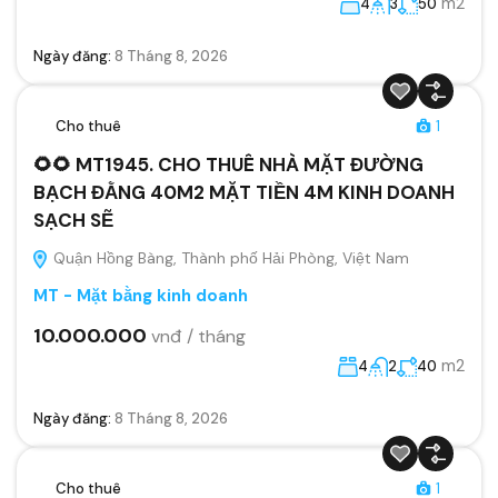
m2
4
3
50
Ngày đăng:
8 Tháng 8, 2026
Cho thuê
1
🌻🌻 MT1945. CHO THUÊ NHÀ MẶT ĐƯỜNG
BẠCH ĐẰNG 40M2 MẶT TIỀN 4M KINH DOANH
SẠCH SẼ
Quận Hồng Bàng, Thành phố Hải Phòng, Việt Nam
MT - Mặt bằng kinh doanh
10.000.000
vnđ / tháng
m2
4
2
40
Ngày đăng:
8 Tháng 8, 2026
Cho thuê
1