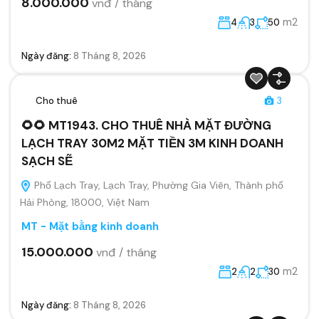
8.000.000
vnđ / tháng
m2
4
3
50
Ngày đăng:
8 Tháng 8, 2026
Cho thuê
3
🌻🌻 MT1943. CHO THUÊ NHÀ MẶT ĐƯỜNG
LẠCH TRAY 30M2 MẶT TIỀN 3M KINH DOANH
SẠCH SẼ
Phố Lạch Tray, Lạch Tray, Phường Gia Viên, Thành phố
Hải Phòng, 18000, Việt Nam
MT - Mặt bằng kinh doanh
15.000.000
vnđ / tháng
m2
2
2
30
Ngày đăng:
8 Tháng 8, 2026