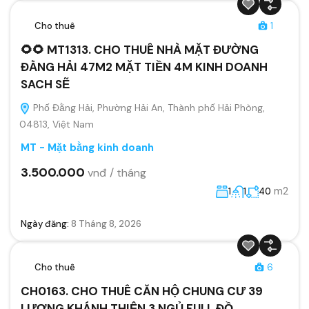
Cho thuê
1
🌻🌻 MT1313. CHO THUÊ NHÀ MẶT ĐƯỜNG
ĐẰNG HẢI 47M2 MẶT TIỀN 4M KINH DOANH
SACH SẼ
Phố Đằng Hải, Phường Hải An, Thành phố Hải Phòng,
04813, Việt Nam
MT - Mặt bằng kinh doanh
3.500.000
vnđ / tháng
m2
1
1
40
Ngày đăng:
8 Tháng 8, 2026
Cho thuê
6
CH0163. CHO THUÊ CĂN HỘ CHUNG CƯ 39
LƯƠNG KHÁNH THIỆN 3 NGỦ FULL ĐỒ