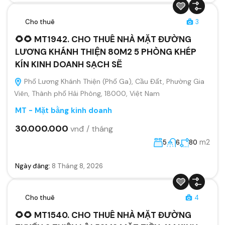
Cho thuê
3
🌻🌻 MT1942. CHO THUÊ NHÀ MẶT ĐƯỜNG
LƯƠNG KHÁNH THIỆN 80M2 5 PHÒNG KHÉP
KÍN KINH DOANH SẠCH SẼ
Phố Lương Khánh Thiện (Phố Ga), Cầu Đất, Phường Gia
Viên, Thành phố Hải Phòng, 18000, Việt Nam
MT - Mặt bằng kinh doanh
30.000.000
vnđ / tháng
m2
5
6
80
Ngày đăng:
8 Tháng 8, 2026
Cho thuê
4
🌻🌻 MT1540. CHO THUÊ NHÀ MẶT ĐƯỜNG