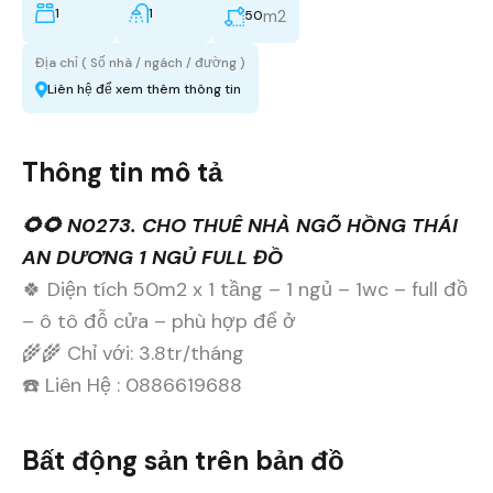
1
1
m2
50
Địa chỉ ( Số nhà / ngách / đường )
Liên hệ để xem thêm thông tin
Thông tin mô tả
🌻🌻 N0273. CHO THUÊ NHÀ NGÕ HỒNG THÁI
AN DƯƠNG 1 NGỦ FULL ĐỒ
🍀 Diện tích 50m2 x 1 tầng – 1 ngủ – 1wc – full đồ
– ô tô đỗ cửa – phù hợp để ở
🌾🌾 Chỉ với: 3.8tr/tháng
☎️ Liên Hệ : 0886619688
Bất động sản trên bản đồ