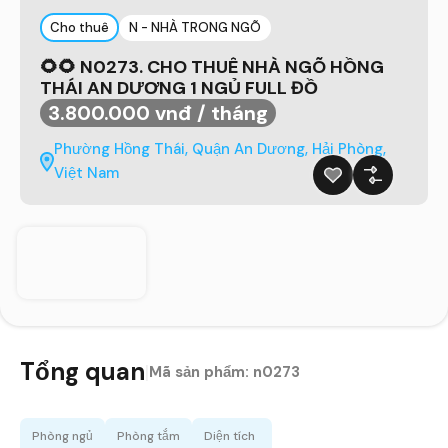
Cho thuê
N - NHÀ TRONG NGÕ
🌻🌻 N0273. CHO THUÊ NHÀ NGÕ HỒNG
THÁI AN DƯƠNG 1 NGỦ FULL ĐỒ
3.800.000 vnđ / tháng
Phường Hồng Thái, Quận An Dương, Hải Phòng,
Việt Nam
Tổng quan
|
Mã sản phẩm:
n0273
Phòng ngủ
Phòng tắm
Diện tích