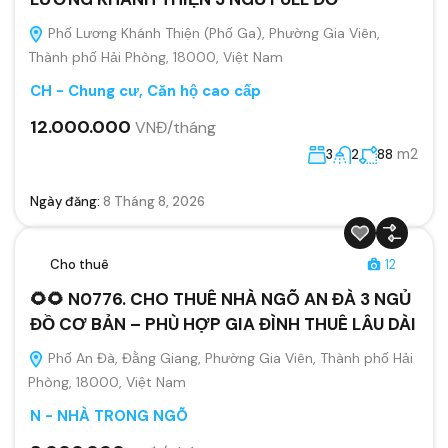
Phố Lương Khánh Thiện (Phố Ga), Phường Gia Viên,
Thành phố Hải Phòng, 18000, Việt Nam
CH - Chung cư, Căn hộ cao cấp
12.000.000
VNĐ/tháng
m2
3
2
88
Ngày đăng:
8 Tháng 8, 2026
Cho thuê
12
🌻🌻 N0776. CHO THUÊ NHÀ NGÕ AN ĐÀ 3 NGỦ
ĐỒ CƠ BẢN – PHÙ HỢP GIA ĐÌNH THUÊ LÂU DÀI
Phố An Đà, Đằng Giang, Phường Gia Viên, Thành phố Hải
Phòng, 18000, Việt Nam
N - NHÀ TRONG NGÕ