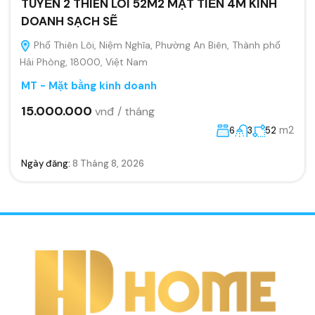
TUYẾN 2 THIÊN LÔI 52M2 MẶT TIỀN 4M KINH
DOANH SẠCH SẼ
Phố Thiên Lôi, Niệm Nghĩa, Phường An Biên, Thành phố
Hải Phòng, 18000, Việt Nam
MT - Mặt bằng kinh doanh
15.000.000
vnđ / tháng
m2
6
3
52
Ngày đăng:
8 Tháng 8, 2026