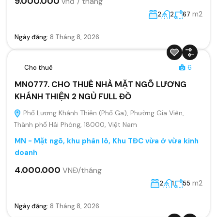
9.000.000
vnđ / tháng
m2
2
2
67
Ngày đăng:
8 Tháng 8, 2026
Cho thuê
6
MN0777. CHO THUÊ NHÀ MẶT NGÕ LƯƠNG
KHÁNH THIỆN 2 NGỦ FULL ĐỒ
Phố Lương Khánh Thiện (Phố Ga), Phường Gia Viên,
Thành phố Hải Phòng, 18000, Việt Nam
MN - Mặt ngõ, khu phân lô, Khu TĐC vừa ở vừa kinh
doanh
4.000.000
VNĐ/tháng
m2
2
1
55
Ngày đăng:
8 Tháng 8, 2026