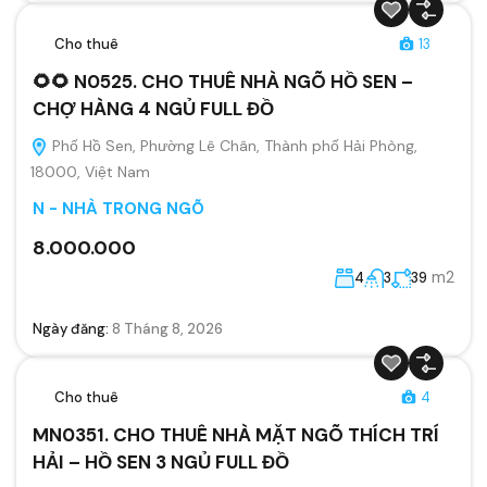
Cho thuê
13
🌻🌻 N0525. CHO THUÊ NHÀ NGÕ HỒ SEN –
CHỢ HÀNG 4 NGỦ FULL ĐỒ
Phố Hồ Sen, Phường Lê Chân, Thành phố Hải Phòng,
18000, Việt Nam
N - NHÀ TRONG NGÕ
8.000.000
m2
4
3
39
Ngày đăng:
8 Tháng 8, 2026
Cho thuê
4
MN0351. CHO THUÊ NHÀ MẶT NGÕ THÍCH TRÍ
HẢI – HỒ SEN 3 NGỦ FULL ĐỒ