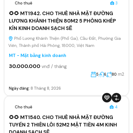
Cho thuê
3
🌻🌻 MT1942. CHO THUÊ NHÀ MẶT ĐƯỜNG
LƯƠNG KHÁNH THIỆN 80M2 5 PHÒNG KHÉP
KÍN KINH DOANH SẠCH SẼ
Phố Lương Khánh Thiện (Phố Ga), Cầu Đất, Phường Gia
Viên, Thành phố Hải Phòng, 18000, Việt Nam
MT - Mặt bằng kinh doanh
30.000.000
vnđ / tháng
m2
5
6
80
Ngày đăng:
8 Tháng 8, 2026
Cho thuê
4
🌻🌻 MT1540. CHO THUÊ NHÀ MẶT ĐƯỜNG
TUYẾN 2 THIÊN LÔI 52M2 MẶT TIỀN 4M KINH
DOANH SẠCH SẼ