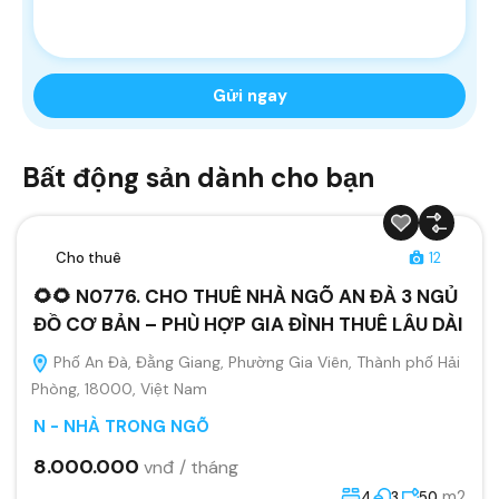
Bất động sản dành cho bạn
Cho thuê
12
🌻🌻 N0776. CHO THUÊ NHÀ NGÕ AN ĐÀ 3 NGỦ
ĐỒ CƠ BẢN – PHÙ HỢP GIA ĐÌNH THUÊ LÂU DÀI
Phố An Đà, Đằng Giang, Phường Gia Viên, Thành phố Hải
Phòng, 18000, Việt Nam
N - NHÀ TRONG NGÕ
8.000.000
vnđ / tháng
m2
4
3
50