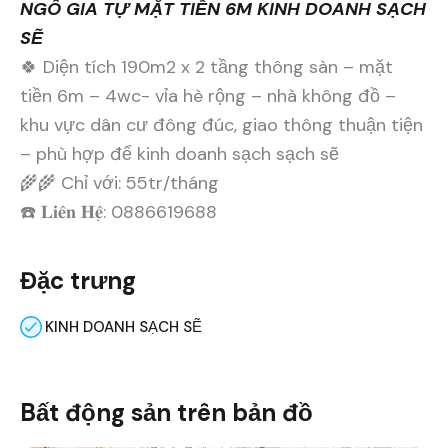
NGÔ GIA TỰ MẶT TIỀN 6M KINH DOANH SẠCH
SẼ
🍀 Diện tích 190m2 x 2 tầng thông sàn – mặt
tiền 6m – 4wc- vỉa hè rộng – nhà không đồ –
khu vực dân cư đông đúc, giao thông thuận tiện
– phù hợp để kinh doanh sạch sạch sẽ
🌾🌾 Chỉ với: 55tr/tháng
☎️ 𝐋𝐢𝐞̂𝐧 𝐇𝐞̣̂: 0886619688
Đặc trưng
KINH DOANH SẠCH SẼ
Bất động sản trên bản đồ