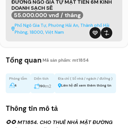
ĐƯỜNG NGÔ GIA TỰ MẶT TIỀN 6M KINH
DOANH SẠCH SẼ
55.000.000 vnđ / tháng
Phố Ngô Gia Tự, Phường Hải An, Thành phố Hải
Phòng, 18000, Việt Nam
Tổng quan
|
Mã sản phẩm:
mt1854
Phòng tắm
Diện tích
Địa chỉ ( Số nhà / ngách / đường )
4
Liên hệ để xem thêm thông tin
m2
190
Thông tin mô tả
🌻🌻 MT1854. CHO THUÊ NHÀ MẶT ĐƯỜNG