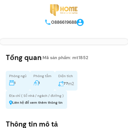
0886619688
Tổng quan
|
Mã sản phẩm:
mt1852
Phòng ngủ
Phòng tắm
Diện tích
1
1
m2
77
Địa chỉ ( Số nhà / ngách / đường )
Liên hệ để xem thêm thông tin
Thông tin mô tả