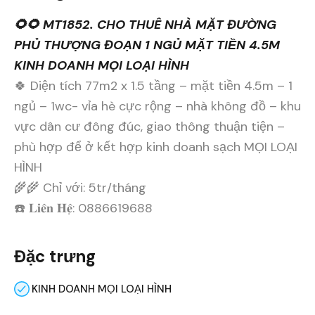
🌻🌻 MT1852. CHO THUÊ NHÀ MẶT ĐƯỜNG
PHỦ THƯỢNG ĐOẠN 1 NGỦ MẶT TIỀN 4.5M
KINH DOANH MỌI LOẠI HÌNH
🍀 Diện tích 77m2 x 1.5 tầng – mặt tiền 4.5m – 1
ngủ – 1wc- vỉa hè cực rộng – nhà không đồ – khu
vực dân cư đông đúc, giao thông thuận tiện –
phù hợp để ở kết hợp kinh doanh sạch MỌI LOẠI
HÌNH
🌾🌾 Chỉ với: 5tr/tháng
☎️ 𝐋𝐢𝐞̂𝐧 𝐇𝐞̣̂: 0886619688
Đặc trưng
KINH DOANH MỌI LOẠI HÌNH