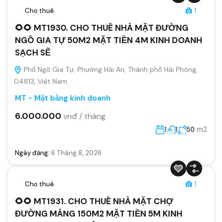
Cho thuê
1
🌻🌻 MT1930. CHO THUÊ NHÀ MẶT ĐƯỜNG
NGÔ GIA TỰ 50M2 MẶT TIỀN 4M KINH DOANH
SẠCH SẼ
Phố Ngô Gia Tự, Phường Hải An, Thành phố Hải Phòng,
04813, Việt Nam
MT - Mặt bằng kinh doanh
6.000.000
vnđ / tháng
m2
1
1
50
Ngày đăng:
6 Tháng 8, 2026
Cho thuê
1
🌻🌻 MT1931. CHO THUÊ NHÀ MẶT CHỢ
ĐƯỜNG MÁNG 150M2 MẶT TIỀN 5M KINH