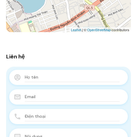
Leaflet
| ©
OpenStreetMap
contributors
Liên hệ