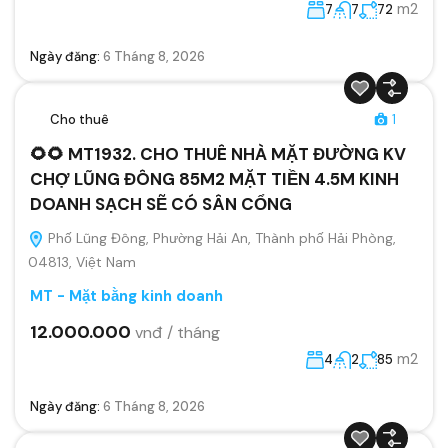
m2
7
7
72
Ngày đăng:
6 Tháng 8, 2026
Cho thuê
1
🌻🌻 MT1932. CHO THUÊ NHÀ MẶT ĐƯỜNG KV
CHỢ LŨNG ĐÔNG 85M2 MẶT TIỀN 4.5M KINH
DOANH SẠCH SẼ CÓ SÂN CỔNG
Phố Lũng Đông, Phường Hải An, Thành phố Hải Phòng,
04813, Việt Nam
MT - Mặt bằng kinh doanh
12.000.000
vnđ / tháng
m2
4
2
85
Ngày đăng:
6 Tháng 8, 2026