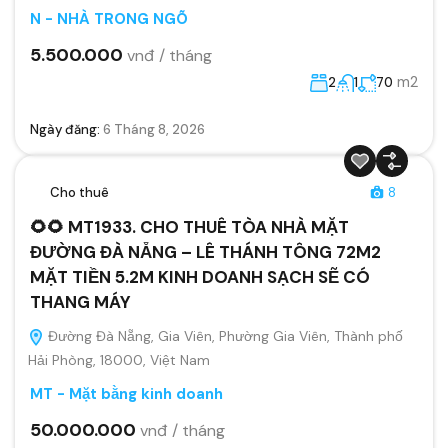
N - NHÀ TRONG NGÕ
5.500.000
vnđ / tháng
m2
2
1
70
Ngày đăng:
6 Tháng 8, 2026
Cho thuê
8
🌻🌻 MT1933. CHO THUÊ TÒA NHÀ MẶT
ĐƯỜNG ĐÀ NẴNG – LÊ THÁNH TÔNG 72M2
MẶT TIỀN 5.2M KINH DOANH SẠCH SẼ CÓ
THANG MÁY
Đường Đà Nẵng, Gia Viên, Phường Gia Viên, Thành phố
Hải Phòng, 18000, Việt Nam
MT - Mặt bằng kinh doanh
50.000.000
vnđ / tháng