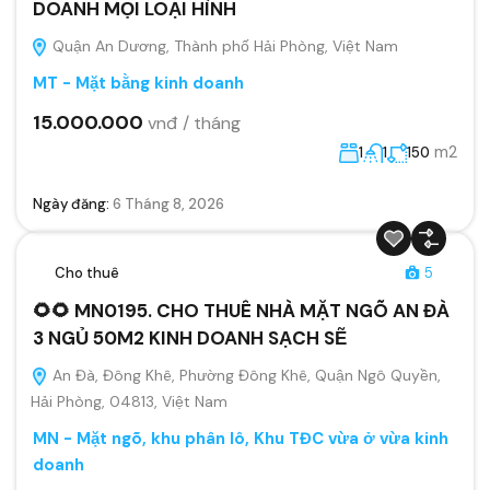
DOANH MỌI LOẠI HÌNH
Quận An Dương, Thành phố Hải Phòng, Việt Nam
MT - Mặt bằng kinh doanh
15.000.000
vnđ / tháng
m2
1
1
150
Ngày đăng:
6 Tháng 8, 2026
Cho thuê
5
🌻🌻 MN0195. CHO THUÊ NHÀ MẶT NGÕ AN ĐÀ
3 NGỦ 50M2 KINH DOANH SẠCH SẼ
An Đà, Đông Khê, Phường Đông Khê, Quận Ngô Quyền,
Hải Phòng, 04813, Việt Nam
MN - Mặt ngõ, khu phân lô, Khu TĐC vừa ở vừa kinh
doanh