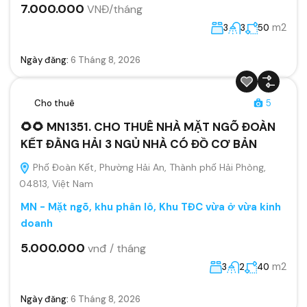
7.000.000
VNĐ/tháng
m2
3
3
50
Ngày đăng:
6 Tháng 8, 2026
Cho thuê
5
🌻🌻 MN1351. CHO THUÊ NHÀ MẶT NGÕ ĐOÀN
KẾT ĐẰNG HẢI 3 NGỦ NHÀ CÓ ĐỒ CƠ BẢN
Phố Đoàn Kết, Phường Hải An, Thành phố Hải Phòng,
04813, Việt Nam
MN - Mặt ngõ, khu phân lô, Khu TĐC vừa ở vừa kinh
doanh
5.000.000
vnđ / tháng
m2
3
2
40
Ngày đăng:
6 Tháng 8, 2026